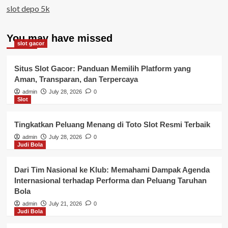
slot depo 5k
You may have missed
slot gacor
Situs Slot Gacor: Panduan Memilih Platform yang
Aman, Transparan, dan Terpercaya
admin
July 28, 2026
0
Slot
Tingkatkan Peluang Menang di Toto Slot Resmi Terbaik
admin
July 28, 2026
0
Judi Bola
Dari Tim Nasional ke Klub: Memahami Dampak Agenda
Internasional terhadap Performa dan Peluang Taruhan
Bola
admin
July 21, 2026
0
Judi Bola