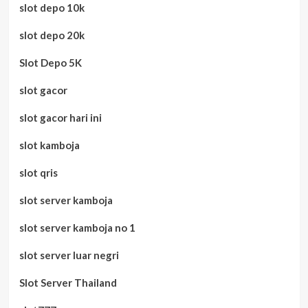
slot depo 10k
slot depo 20k
Slot Depo 5K
slot gacor
slot gacor hari ini
slot kamboja
slot qris
slot server kamboja
slot server kamboja no 1
slot server luar negri
Slot Server Thailand