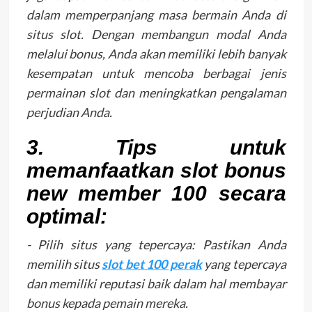
dalam memperpanjang masa bermain Anda di
situs slot. Dengan membangun modal Anda
melalui bonus, Anda akan memiliki lebih banyak
kesempatan untuk mencoba berbagai jenis
permainan slot dan meningkatkan pengalaman
perjudian Anda.
3. Tips untuk
memanfaatkan slot bonus
new member 100 secara
optimal:
- Pilih situs yang tepercaya: Pastikan Anda
memilih situs
slot bet 100 perak
yang tepercaya
dan memiliki reputasi baik dalam hal membayar
bonus kepada pemain mereka.