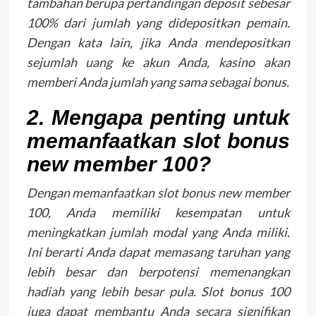
tambahan berupa pertandingan deposit sebesar
100% dari jumlah yang didepositkan pemain.
Dengan kata lain, jika Anda mendepositkan
sejumlah uang ke akun Anda, kasino akan
memberi Anda jumlah yang sama sebagai bonus.
2. Mengapa penting untuk
memanfaatkan slot bonus
new member 100?
Dengan memanfaatkan slot bonus new member
100, Anda memiliki kesempatan untuk
meningkatkan jumlah modal yang Anda miliki.
Ini berarti Anda dapat memasang taruhan yang
lebih besar dan berpotensi memenangkan
hadiah yang lebih besar pula. Slot bonus 100
juga dapat membantu Anda secara signifikan