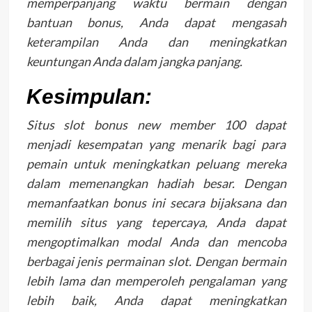
memperpanjang waktu bermain dengan
bantuan bonus, Anda dapat mengasah
keterampilan Anda dan meningkatkan
keuntungan Anda dalam jangka panjang.
Kesimpulan:
Situs slot bonus new member 100 dapat
menjadi kesempatan yang menarik bagi para
pemain untuk meningkatkan peluang mereka
dalam memenangkan hadiah besar. Dengan
memanfaatkan bonus ini secara bijaksana dan
memilih situs yang tepercaya, Anda dapat
mengoptimalkan modal Anda dan mencoba
berbagai jenis permainan slot. Dengan bermain
lebih lama dan memperoleh pengalaman yang
lebih baik, Anda dapat meningkatkan