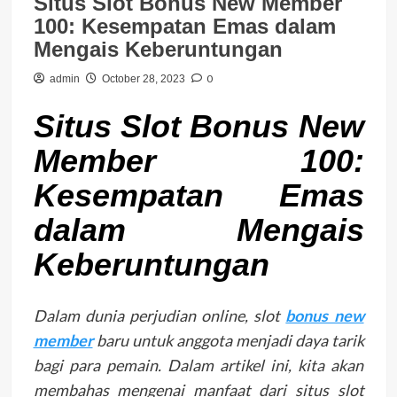
Situs Slot Bonus New Member
100: Kesempatan Emas dalam
Mengais Keberuntungan
0
admin
October 28, 2023
Situs Slot Bonus New
Member 100:
Kesempatan Emas
dalam Mengais
Keberuntungan
Dalam dunia perjudian online, slot
bonus new
member
baru untuk anggota menjadi daya tarik
bagi para pemain. Dalam artikel ini, kita akan
membahas mengenai manfaat dari situs slot