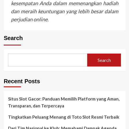
kesempatan Anda dalam memenangkan hadiah
dan meraih keuntungan yang lebih besar dalam
perjudian online.
Search
Search
Recent Posts
Situs Slot Gacor: Panduan Memilih Platform yang Aman,
Transparan, dan Terpercaya
Tingkatkan Peluang Menang di Toto Slot Resmi Terbaik
Dari Tim Nasional ke Klub: Memahami Dampak Agenda