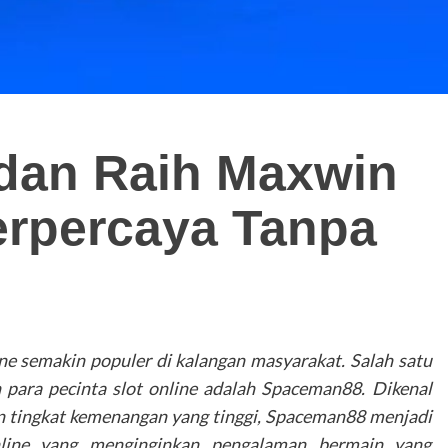
 dan Raih Maxwin
Terpercaya Tanpa
line semakin populer di kalangan masyarakat. Salah satu
n para pecinta slot online adalah Spaceman88. Dikenal
n tingkat kemenangan yang tinggi, Spaceman88 menjadi
nline yang menginginkan pengalaman bermain yang