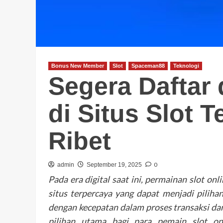
Bonus New Member
Slot
Spaceman88
Teknologi
Segera Daftar
di Situs Slot 
Ribet
0
admin
September 19, 2025
Pada era digital saat ini, permainan slot on
situs terpercaya yang dapat menjadi piliha
dengan kecepatan dalam proses transaksi da
pilihan utama bagi para pemain slot o