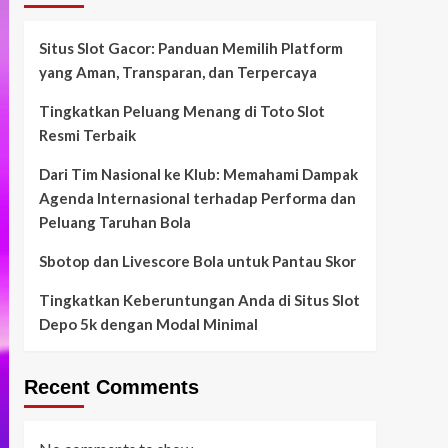
Situs Slot Gacor: Panduan Memilih Platform
yang Aman, Transparan, dan Terpercaya
Tingkatkan Peluang Menang di Toto Slot
Resmi Terbaik
Dari Tim Nasional ke Klub: Memahami Dampak
Agenda Internasional terhadap Performa dan
Peluang Taruhan Bola
Sbotop dan Livescore Bola untuk Pantau Skor
Tingkatkan Keberuntungan Anda di Situs Slot
Depo 5k dengan Modal Minimal
Recent Comments