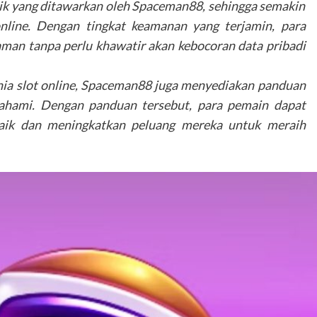
k yang ditawarkan oleh Spaceman88, sehingga semakin
line. Dengan tingkat keamanan yang terjamin, para
an tanpa perlu khawatir akan kebocoran data pribadi
nia slot online, Spaceman88 juga menyediakan panduan
ahami. Dengan panduan tersebut, para pemain dapat
 baik dan meningkatkan peluang mereka untuk meraih