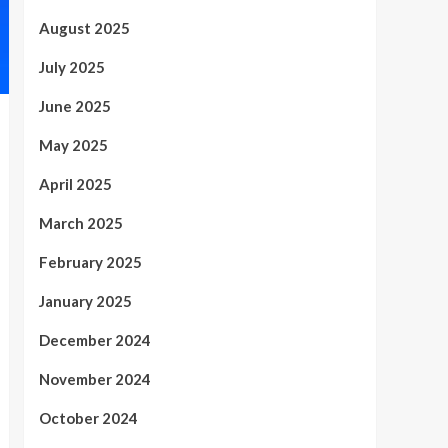
August 2025
July 2025
June 2025
May 2025
April 2025
March 2025
February 2025
January 2025
December 2024
November 2024
October 2024