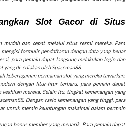
ngkan Slot Gacor di Situs
n mudah dan cepat melalui situs resmi mereka. Para
 mengisi formulir pendaftaran dengan data yang benar
lesai, para pemain dapat langsung melakukan login dan
ot yang disediakan oleh Spaceman88.
lah keberagaman permainan slot yang mereka tawarkan.
odern dengan fitur-fitur terbaru, para pemain dapat
 keahlian mereka. Selain itu, tingkat kemenangan yang
Spaceman88. Dengan rasio kemenangan yang tinggi, para
sar untuk meraih keuntungan maksimal dalam bermain
dengan bonus member yang menarik. Para pemain dapat