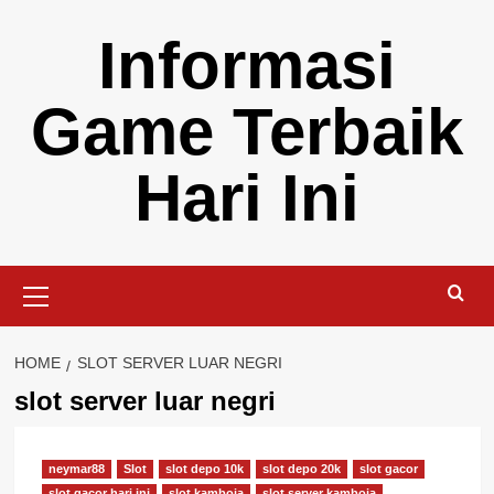
Skip
Informasi
to
content
Game Terbaik
Hari Ini
Primary
Menu
HOME
SLOT SERVER LUAR NEGRI
slot server luar negri
neymar88
Slot
slot depo 10k
slot depo 20k
slot gacor
slot gacor hari ini
slot kamboja
slot server kamboja