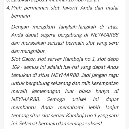
Pilih permainan slot favorit Anda dan mulai
bermain
Dengan mengikuti langkah-langkah di atas,
Anda dapat segera bergabung di NEYMAR88
dan merasakan sensasi bermain slot yang seru
dan menghibur.
Slot Gacor, slot server Kamboja no 1, slot depo
10k - semua ini adalah hal-hal yang dapat Anda
temukan di situs NEYMAR88. Jadi jangan ragu
untuk bergabung sekarang dan raih kesempatan
meraih kemenangan luar biasa hanya di
NEYMAR88. Semoga artikel ini dapat
membantu Anda memahami lebih lanjut
tentang situs slot server Kamboja no 1 yang satu
ini. Selamat bermain dan semoga sukses!