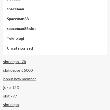
spaceman
Spaceman88
spaceman88 slot
Teknologi
Uncategorized
slot depo 10k
slot deposit 5000
bonus new member
joker123
slot 777
slot depo