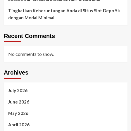
Tingkatkan Keberuntungan Anda di Situs Slot Depo 5k
dengan Modal Minimal
Recent Comments
No comments to show.
Archives
July 2026
June 2026
May 2026
April 2026