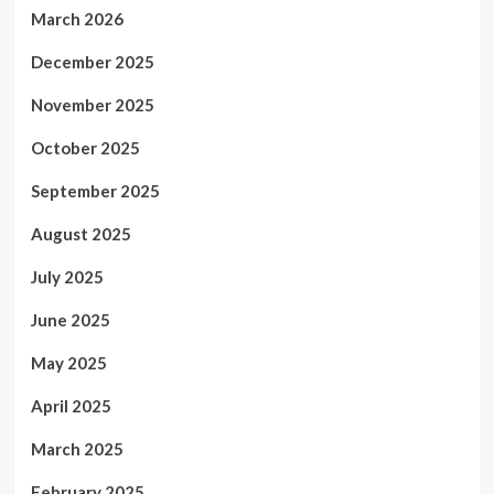
March 2026
December 2025
November 2025
October 2025
September 2025
August 2025
July 2025
June 2025
May 2025
April 2025
March 2025
February 2025