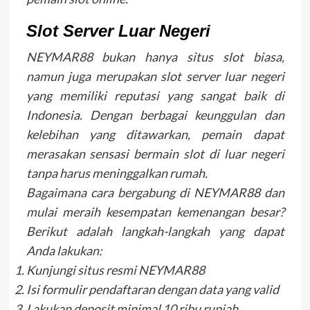
Slot Server Luar Negeri
NEYMAR88 bukan hanya situs slot biasa,
namun juga merupakan slot server luar negeri
yang memiliki reputasi yang sangat baik di
Indonesia. Dengan berbagai keunggulan dan
kelebihan yang ditawarkan, pemain dapat
merasakan sensasi bermain slot di luar negeri
tanpa harus meninggalkan rumah.
Bagaimana cara bergabung di NEYMAR88 dan
mulai meraih kesempatan kemenangan besar?
Berikut adalah langkah-langkah yang dapat
Anda lakukan:
Kunjungi situs resmi NEYMAR88
Isi formulir pendaftaran dengan data yang valid
Lakukan deposit minimal 10 ribu rupiah