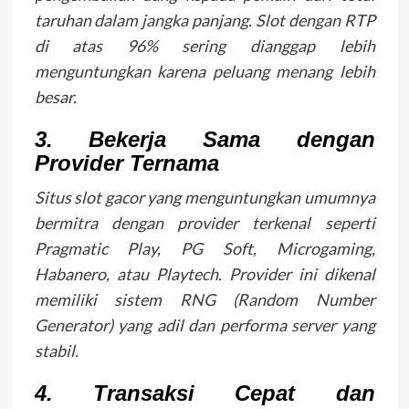
taruhan dalam jangka panjang. Slot dengan RTP
di atas 96% sering dianggap lebih
menguntungkan karena peluang menang lebih
besar.
3. Bekerja Sama dengan
Provider Ternama
Situs slot gacor yang menguntungkan umumnya
bermitra dengan provider terkenal seperti
Pragmatic Play, PG Soft, Microgaming,
Habanero, atau Playtech. Provider ini dikenal
memiliki sistem RNG (Random Number
Generator) yang adil dan performa server yang
stabil.
4. Transaksi Cepat dan