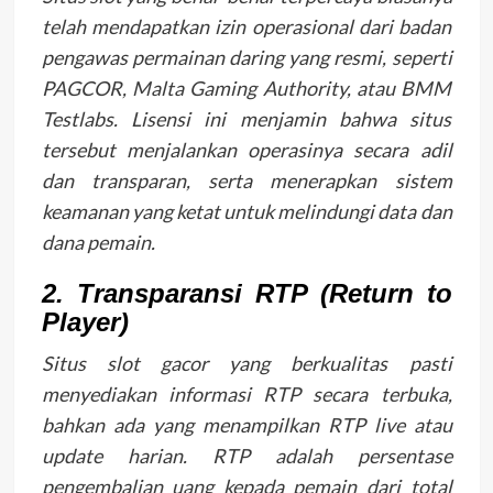
telah mendapatkan izin operasional dari badan
pengawas permainan daring yang resmi, seperti
PAGCOR, Malta Gaming Authority, atau BMM
Testlabs. Lisensi ini menjamin bahwa situs
tersebut menjalankan operasinya secara adil
dan transparan, serta menerapkan sistem
keamanan yang ketat untuk melindungi data dan
dana pemain.
2. Transparansi RTP (Return to
Player)
Situs slot gacor yang berkualitas pasti
menyediakan informasi RTP secara terbuka,
bahkan ada yang menampilkan RTP live atau
update harian. RTP adalah persentase
pengembalian uang kepada pemain dari total