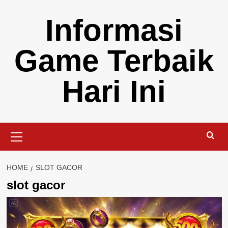
Skip
Informasi
to
content
Game Terbaik
Hari Ini
Primary
Menu
HOME
SLOT GACOR
slot gacor