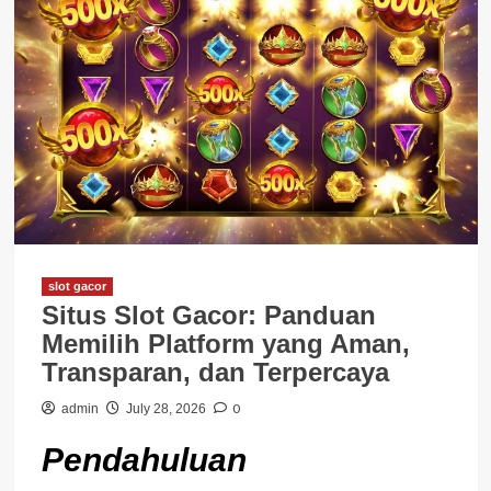
slot gacor
Situs Slot Gacor: Panduan
Memilih Platform yang Aman,
Transparan, dan Terpercaya
0
admin
July 28, 2026
Pendahuluan