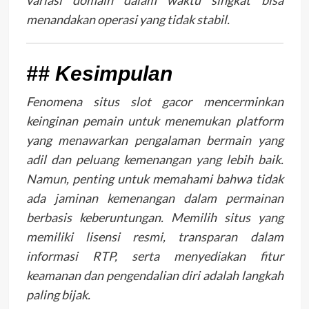
menandakan operasi yang tidak stabil.
## Kesimpulan
Fenomena situs slot gacor mencerminkan
keinginan pemain untuk menemukan platform
yang menawarkan pengalaman bermain yang
adil dan peluang kemenangan yang lebih baik.
Namun, penting untuk memahami bahwa tidak
ada jaminan kemenangan dalam permainan
berbasis keberuntungan. Memilih situs yang
memiliki lisensi resmi, transparan dalam
informasi RTP, serta menyediakan fitur
keamanan dan pengendalian diri adalah langkah
paling bijak.