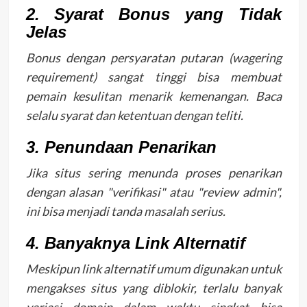
2. Syarat Bonus yang Tidak
Jelas
Bonus dengan persyaratan putaran (wagering
requirement) sangat tinggi bisa membuat
pemain kesulitan menarik kemenangan. Baca
selalu syarat dan ketentuan dengan teliti.
3. Penundaan Penarikan
Jika situs sering menunda proses penarikan
dengan alasan "verifikasi" atau "review admin",
ini bisa menjadi tanda masalah serius.
4. Banyaknya Link Alternatif
Meskipun link alternatif umum digunakan untuk
mengakses situs yang diblokir, terlalu banyak
variasi domain dalam waktu singkat bisa