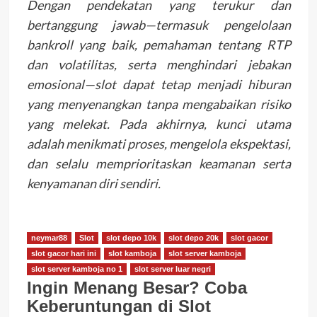
Dengan pendekatan yang terukur dan
bertanggung jawab—termasuk pengelolaan
bankroll yang baik, pemahaman tentang RTP
dan volatilitas, serta menghindari jebakan
emosional—slot dapat tetap menjadi hiburan
yang menyenangkan tanpa mengabaikan risiko
yang melekat. Pada akhirnya, kunci utama
adalah menikmati proses, mengelola ekspektasi,
dan selalu memprioritaskan keamanan serta
kenyamanan diri sendiri.
neymar88
Slot
slot depo 10k
slot depo 20k
slot gacor
slot gacor hari ini
slot kamboja
slot server kamboja
slot server kamboja no 1
slot server luar negri
Ingin Menang Besar? Coba
Keberuntungan di Slot