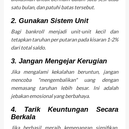
satu bulan, dan patuhi batas tersebut.
2. Gunakan Sistem Unit
Bagi bankroll menjadi unit-unit kecil dan
tetapkan taruhan per putaran pada kisaran 1-2%
dari total saldo.
3. Jangan Mengejar Kerugian
Jika mengalami kekalahan beruntun, jangan
mencoba "mengembalikan" uang dengan
memasang taruhan lebih besar. Ini adalah
jebakan emosional yang berbahaya.
4. Tarik Keuntungan Secara
Berkala
Jika berhasil meraih kemenangan signifikan,