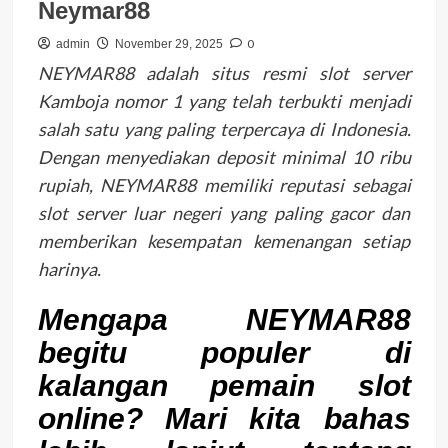
Neymar88
0
admin
November 29, 2025
NEYMAR88 adalah situs resmi slot server
Kamboja nomor 1 yang telah terbukti menjadi
salah satu yang paling terpercaya di Indonesia.
Dengan menyediakan deposit minimal 10 ribu
rupiah, NEYMAR88 memiliki reputasi sebagai
slot server luar negeri yang paling gacor dan
memberikan kesempatan kemenangan setiap
harinya.
Mengapa NEYMAR88
begitu populer di
kalangan pemain slot
online? Mari kita bahas