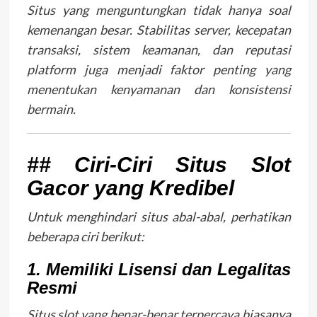
Situs yang menguntungkan tidak hanya soal
kemenangan besar. Stabilitas server, kecepatan
transaksi, sistem keamanan, dan reputasi
platform juga menjadi faktor penting yang
menentukan kenyamanan dan konsistensi
bermain.
## Ciri-Ciri Situs Slot
Gacor yang Kredibel
Untuk menghindari situs abal-abal, perhatikan
beberapa ciri berikut:
1. Memiliki Lisensi dan Legalitas
Resmi
Situs slot yang benar-benar terpercaya biasanya