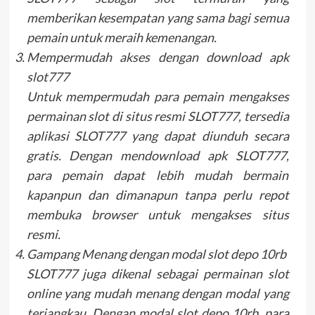
memberikan kesempatan yang sama bagi semua
pemain untuk meraih kemenangan.
Mempermudah akses dengan download apk
slot777
Untuk mempermudah para pemain mengakses
permainan slot di situs resmi SLOT777, tersedia
aplikasi SLOT777 yang dapat diunduh secara
gratis. Dengan mendownload apk SLOT777,
para pemain dapat lebih mudah bermain
kapanpun dan dimanapun tanpa perlu repot
membuka browser untuk mengakses situs
resmi.
Gampang Menang dengan modal slot depo 10rb
SLOT777 juga dikenal sebagai permainan slot
online yang mudah menang dengan modal yang
terjangkau. Dengan modal slot depo 10rb, para