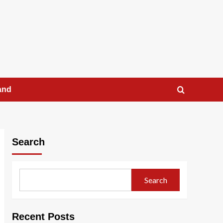
and
Search
Search
Recent Posts