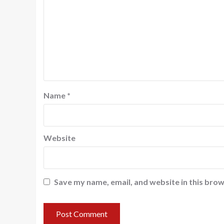
Name
*
Website
Save my name, email, and website in this brow