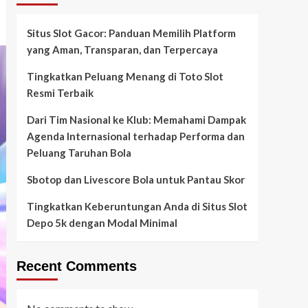
Situs Slot Gacor: Panduan Memilih Platform
yang Aman, Transparan, dan Terpercaya
Tingkatkan Peluang Menang di Toto Slot
Resmi Terbaik
Dari Tim Nasional ke Klub: Memahami Dampak
Agenda Internasional terhadap Performa dan
Peluang Taruhan Bola
Sbotop dan Livescore Bola untuk Pantau Skor
Tingkatkan Keberuntungan Anda di Situs Slot
Depo 5k dengan Modal Minimal
Recent Comments