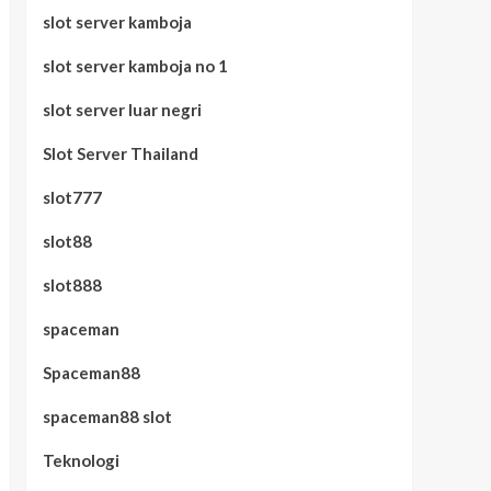
slot server kamboja
slot server kamboja no 1
slot server luar negri
Slot Server Thailand
slot777
slot88
slot888
spaceman
Spaceman88
spaceman88 slot
Teknologi