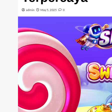
admin
May 5, 2025
0