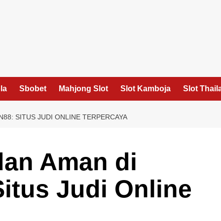
la
Sbobet
Mahjong Slot
Slot Kamboja
Slot Thail
88: SITUS JUDI ONLINE TERPERCAYA
dan Aman di
itus Judi Online