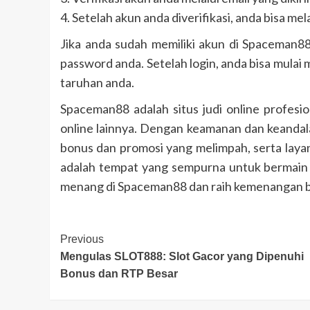
4. Setelah akun anda diverifikasi, anda bisa m
Jika anda sudah memiliki akun di Spaceman8
password anda. Setelah login, anda bisa mula
taruhan anda.
Spaceman88 adalah situs judi online profesi
online lainnya. Dengan keamanan dan keandala
bonus dan promosi yang melimpah, serta lay
adalah tempat yang sempurna untuk bermain j
menang di Spaceman88 dan raih kemenangan b
Post
Previous
Mengulas SLOT888: Slot Gacor yang Dipenuhi
Navigation
Bonus dan RTP Besar