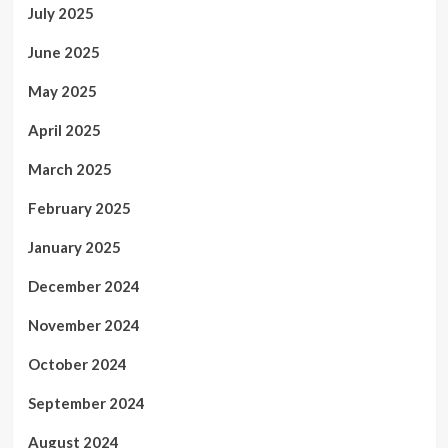
July 2025
June 2025
May 2025
April 2025
March 2025
February 2025
January 2025
December 2024
November 2024
October 2024
September 2024
August 2024