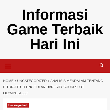
Skip
Informasi
to
content
Game Terbaik
Hari Ini
Primary
Menu
HOME
UNCATEGORIZED
ANALISIS MENDALAM TENTANG
FITUR-FITUR UNGGULAN DARI SITUS JUDI SLOT
OLYMPUS1000
Uncategorized