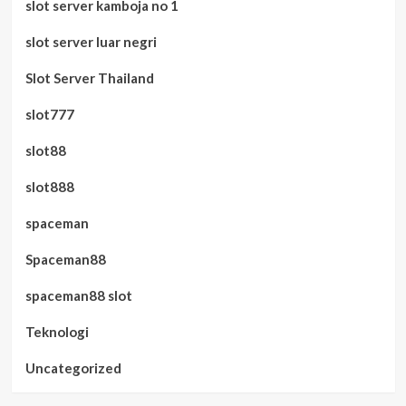
slot server kamboja no 1
slot server luar negri
Slot Server Thailand
slot777
slot88
slot888
spaceman
Spaceman88
spaceman88 slot
Teknologi
Uncategorized