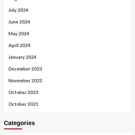
July 2024
June 2024
May 2024
April 2024
January 2024
December 2023
November 2023
October 2023
October 2021
Categories