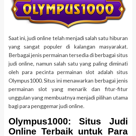
Saat ini, judi online telah menjadi salah satu hiburan
yang sangat populer di kalangan masyarakat.
Berbagai jenis permainan tersedia di berbagai situs
judi online, namun salah satu yang paling diminati
oleh para pecinta permainan slot adalah situs
Olympus1000. Situs ini menawarkan berbagai jenis
permainan slot yang menarik dan fitur-fitur
unggulan yang membuatnya menjadi pilihan utama
bagi para penggemar judi online.
Olympus1000: Situs Judi
Online Terbaik untuk Para