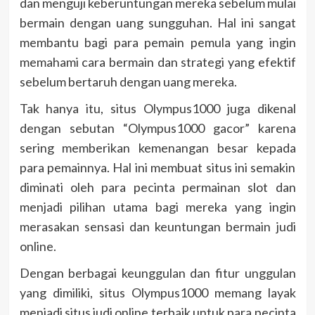
dan menguji keberuntungan mereka sebelum mulai
bermain dengan uang sungguhan. Hal ini sangat
membantu bagi para pemain pemula yang ingin
memahami cara bermain dan strategi yang efektif
sebelum bertaruh dengan uang mereka.
Tak hanya itu, situs Olympus1000 juga dikenal
dengan sebutan “Olympus1000 gacor” karena
sering memberikan kemenangan besar kepada
para pemainnya. Hal ini membuat situs ini semakin
diminati oleh para pecinta permainan slot dan
menjadi pilihan utama bagi mereka yang ingin
merasakan sensasi dan keuntungan bermain judi
online.
Dengan berbagai keunggulan dan fitur unggulan
yang dimiliki, situs Olympus1000 memang layak
menjadi situs judi online terbaik untuk para pecinta