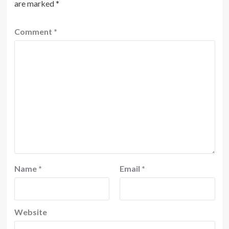
are marked
*
Comment
*
Name
*
Email
*
Website