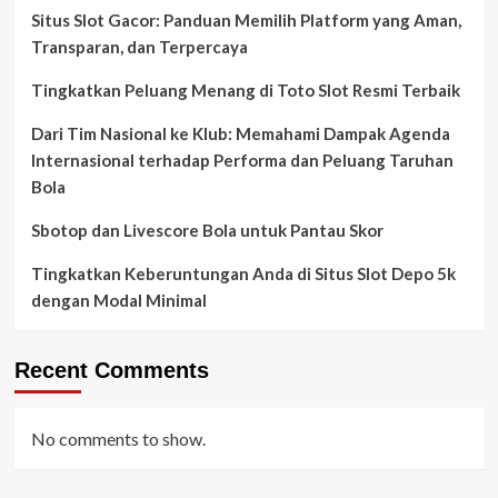
Situs Slot Gacor: Panduan Memilih Platform yang Aman,
Transparan, dan Terpercaya
Tingkatkan Peluang Menang di Toto Slot Resmi Terbaik
Dari Tim Nasional ke Klub: Memahami Dampak Agenda
Internasional terhadap Performa dan Peluang Taruhan
Bola
Sbotop dan Livescore Bola untuk Pantau Skor
Tingkatkan Keberuntungan Anda di Situs Slot Depo 5k
dengan Modal Minimal
Recent Comments
No comments to show.