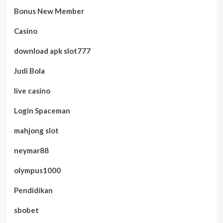
Bonus New Member
Casino
download apk slot777
Judi Bola
live casino
Login Spaceman
mahjong slot
neymar88
olympus1000
Pendidikan
sbobet