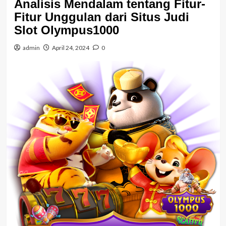
Analisis Mendalam tentang Fitur-
Fitur Unggulan dari Situs Judi
Slot Olympus1000
admin
April 24, 2024
0