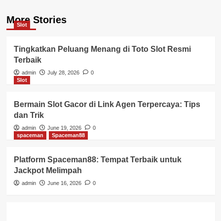
More Stories
Slot
Tingkatkan Peluang Menang di Toto Slot Resmi
Terbaik
admin
July 28, 2026
0
Slot
Bermain Slot Gacor di Link Agen Terpercaya: Tips
dan Trik
admin
June 19, 2026
0
spaceman
Spaceman88
Platform Spaceman88: Tempat Terbaik untuk
Jackpot Melimpah
admin
June 16, 2026
0