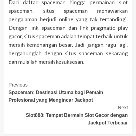
Dari daftar spaceman hingga permainan slot
spaceman, situs spaceman menawarkan
pengalaman berjudi online yang tak tertandingi.
Dengan link spaceman dan link pragmatic play
gacor, situs spaceman adalah tempat terbaik untuk
meraih kemenangan besar. Jadi, jangan ragu lagi,
bergabunglah dengan situs spaceman sekarang
dan mulailah meraih kesuksesan.
Post
Previous
Spaceman: Destinasi Utama bagi Pemain
Navigation
Profesional yang Mengincar Jackpot
Next
Slot888: Tempat Bermain Slot Gacor dengan
Jackpot Terbesar