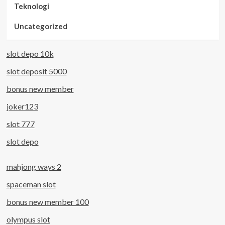
Teknologi
Uncategorized
slot depo 10k
slot deposit 5000
bonus new member
joker123
slot 777
slot depo
mahjong ways 2
spaceman slot
bonus new member 100
olympus slot