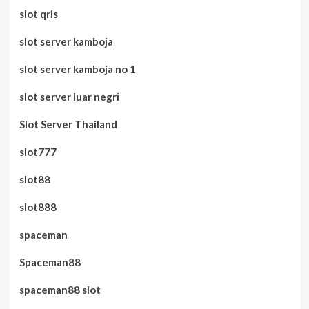
slot qris
slot server kamboja
slot server kamboja no 1
slot server luar negri
Slot Server Thailand
slot777
slot88
slot888
spaceman
Spaceman88
spaceman88 slot