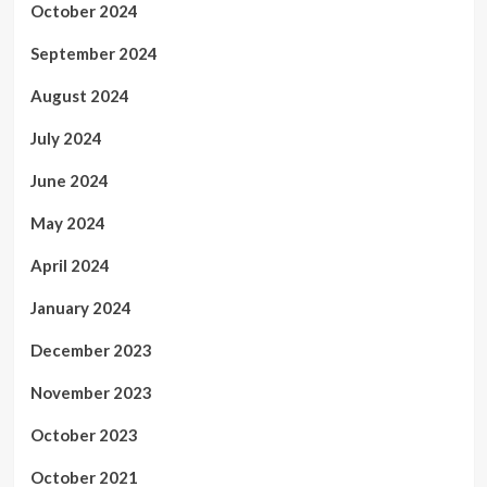
October 2024
September 2024
August 2024
July 2024
June 2024
May 2024
April 2024
January 2024
December 2023
November 2023
October 2023
October 2021