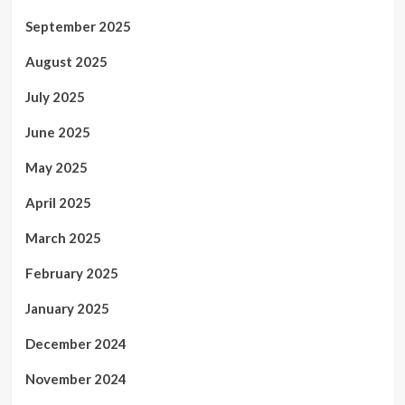
September 2025
August 2025
July 2025
June 2025
May 2025
April 2025
March 2025
February 2025
January 2025
December 2024
November 2024