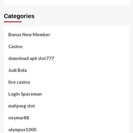
Categories
Bonus New Member
Casino
download apk slot777
Judi Bola
live casino
Login Spaceman
mahjong slot
neymar88
olympus1000