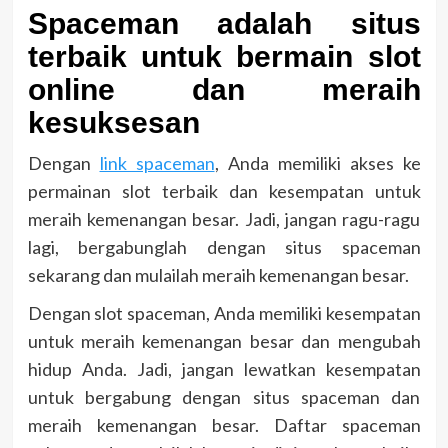
Spaceman adalah situs
terbaik untuk bermain slot
online dan meraih
kesuksesan
Dengan
link spaceman
, Anda memiliki akses ke
permainan slot terbaik dan kesempatan untuk
meraih kemenangan besar. Jadi, jangan ragu-ragu
lagi, bergabunglah dengan situs spaceman
sekarang dan mulailah meraih kemenangan besar.
Dengan slot spaceman, Anda memiliki kesempatan
untuk meraih kemenangan besar dan mengubah
hidup Anda. Jadi, jangan lewatkan kesempatan
untuk bergabung dengan situs spaceman dan
meraih kemenangan besar. Daftar spaceman