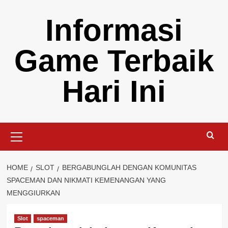
Skip
Informasi
to
content
Game Terbaik
Hari Ini
Primary
Menu
HOME
SLOT
BERGABUNGLAH DENGAN KOMUNITAS
SPACEMAN DAN NIKMATI KEMENANGAN YANG
MENGGIURKAN
Slot
spaceman