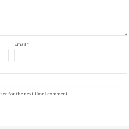
Email
*
ser for the next time I comment.