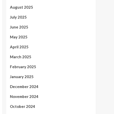
August 2025
July 2025
June 2025
May 2025
April 2025
March 2025
February 2025
January 2025
December 2024
November 2024
October 2024