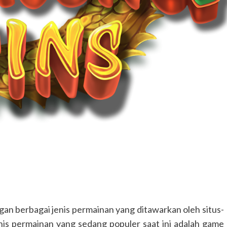
gan berbagai jenis permainan yang ditawarkan oleh situs-
 jenis permainan yang sedang populer saat ini adalah game