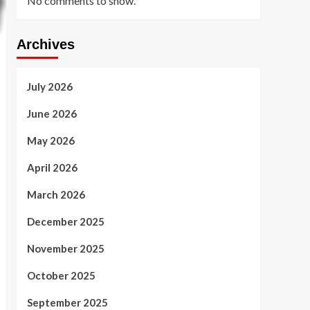
No comments to show.
Archives
July 2026
June 2026
May 2026
April 2026
March 2026
December 2025
November 2025
October 2025
September 2025