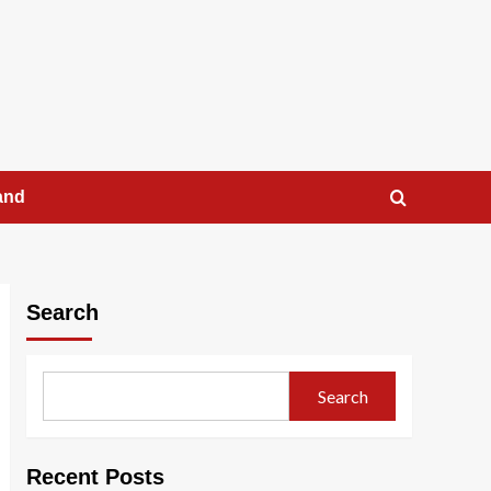
and
Search
Search
Recent Posts