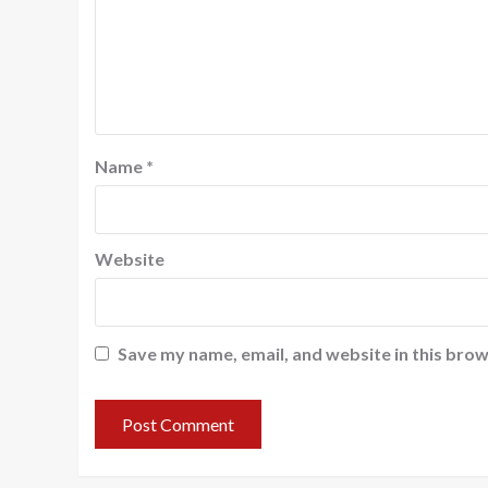
Name
*
Website
Save my name, email, and website in this brow