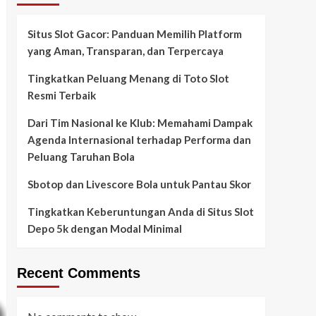
Situs Slot Gacor: Panduan Memilih Platform
yang Aman, Transparan, dan Terpercaya
Tingkatkan Peluang Menang di Toto Slot
Resmi Terbaik
Dari Tim Nasional ke Klub: Memahami Dampak
Agenda Internasional terhadap Performa dan
Peluang Taruhan Bola
Sbotop dan Livescore Bola untuk Pantau Skor
Tingkatkan Keberuntungan Anda di Situs Slot
Depo 5k dengan Modal Minimal
Recent Comments