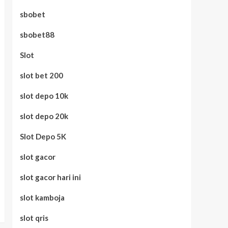
sbobet
sbobet88
Slot
slot bet 200
slot depo 10k
slot depo 20k
Slot Depo 5K
slot gacor
slot gacor hari ini
slot kamboja
slot qris