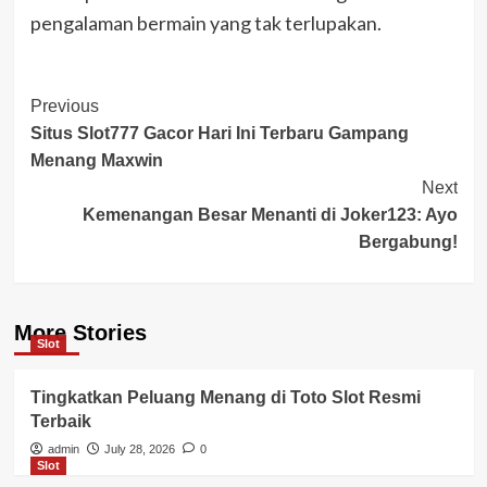
pengalaman bermain yang tak terlupakan.
Post
Previous
Situs Slot777 Gacor Hari Ini Terbaru Gampang
Navigation
Menang Maxwin
Next
Kemenangan Besar Menanti di Joker123: Ayo
Bergabung!
More Stories
Slot
Tingkatkan Peluang Menang di Toto Slot Resmi
Terbaik
admin
July 28, 2026
0
Slot