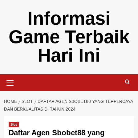
Skip
Informasi
to
content
Game Terbaik
Hari Ini
Primary
Menu
HOME
SLOT
DAFTAR AGEN SBOBET88 YANG TERPERCAYA
DAN BERKUALITAS DI TAHUN 2024
Slot
Daftar Agen Sbobet88 yang