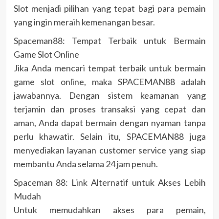
Slot menjadi pilihan yang tepat bagi para pemain
yang ingin meraih kemenangan besar.
Spaceman88: Tempat Terbaik untuk Bermain
Game Slot Online
Jika Anda mencari tempat terbaik untuk bermain
game slot online, maka SPACEMAN88 adalah
jawabannya. Dengan sistem keamanan yang
terjamin dan proses transaksi yang cepat dan
aman, Anda dapat bermain dengan nyaman tanpa
perlu khawatir. Selain itu, SPACEMAN88 juga
menyediakan layanan customer service yang siap
membantu Anda selama 24 jam penuh.
Spaceman 88: Link Alternatif untuk Akses Lebih
Mudah
Untuk memudahkan akses para pemain,