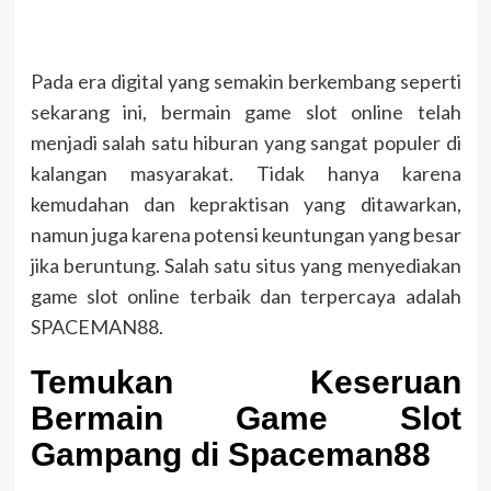
Pada era digital yang semakin berkembang seperti
sekarang ini, bermain game slot online telah
menjadi salah satu hiburan yang sangat populer di
kalangan masyarakat. Tidak hanya karena
kemudahan dan kepraktisan yang ditawarkan,
namun juga karena potensi keuntungan yang besar
jika beruntung. Salah satu situs yang menyediakan
game slot online terbaik dan terpercaya adalah
SPACEMAN88.
Temukan Keseruan
Bermain Game Slot
Gampang di Spaceman88