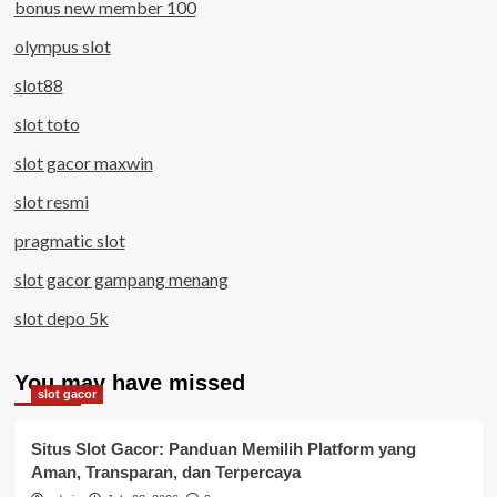
bonus new member 100
olympus slot
slot88
slot toto
slot gacor maxwin
slot resmi
pragmatic slot
slot gacor gampang menang
slot depo 5k
You may have missed
slot gacor
Situs Slot Gacor: Panduan Memilih Platform yang
Aman, Transparan, dan Terpercaya