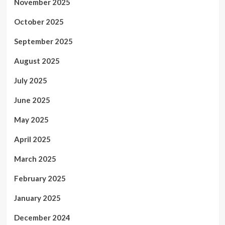
November 2025
October 2025
September 2025
August 2025
July 2025
June 2025
May 2025
April 2025
March 2025
February 2025
January 2025
December 2024