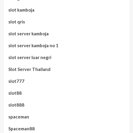
slot kamboja
slot qris
slot server kamboja
slot server kamboja no 1
slot server luar negri
Slot Server Thailand
slot777
slot88
slot888
spaceman
Spaceman88