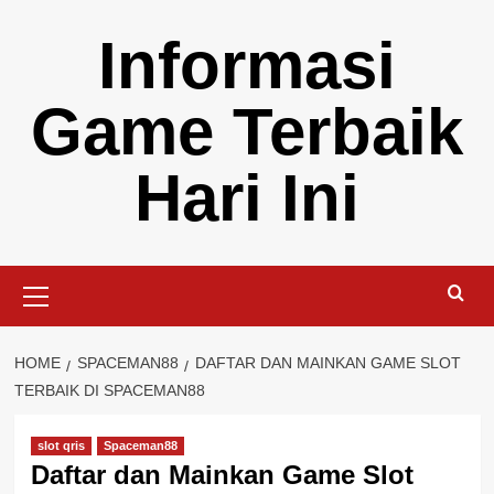
Skip
Informasi
to
content
Game Terbaik
Hari Ini
Primary
Menu
HOME
SPACEMAN88
DAFTAR DAN MAINKAN GAME SLOT
TERBAIK DI SPACEMAN88
slot qris
Spaceman88
Daftar dan Mainkan Game Slot