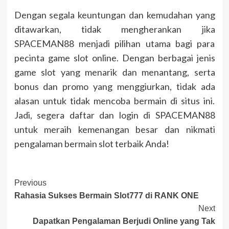
Dengan segala keuntungan dan kemudahan yang
ditawarkan, tidak mengherankan jika
SPACEMAN88 menjadi pilihan utama bagi para
pecinta game slot online. Dengan berbagai jenis
game slot yang menarik dan menantang, serta
bonus dan promo yang menggiurkan, tidak ada
alasan untuk tidak mencoba bermain di situs ini.
Jadi, segera daftar dan login di SPACEMAN88
untuk meraih kemenangan besar dan nikmati
pengalaman bermain slot terbaik Anda!
Post
Previous
Rahasia Sukses Bermain Slot777 di RANK ONE
Navigation
Next
Dapatkan Pengalaman Berjudi Online yang Tak