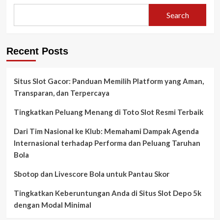
Search
Recent Posts
Situs Slot Gacor: Panduan Memilih Platform yang Aman,
Transparan, dan Terpercaya
Tingkatkan Peluang Menang di Toto Slot Resmi Terbaik
Dari Tim Nasional ke Klub: Memahami Dampak Agenda
Internasional terhadap Performa dan Peluang Taruhan
Bola
Sbotop dan Livescore Bola untuk Pantau Skor
Tingkatkan Keberuntungan Anda di Situs Slot Depo 5k
dengan Modal Minimal