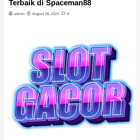
Terbaik di Spaceman88
admin
August 18, 2025
0