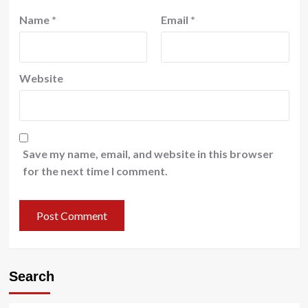
Name
*
Email
*
Website
Save my name, email, and website in this browser
for the next time I comment.
Search