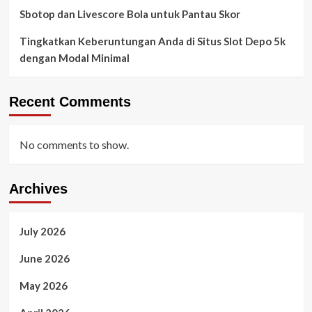
Sbotop dan Livescore Bola untuk Pantau Skor
Tingkatkan Keberuntungan Anda di Situs Slot Depo 5k
dengan Modal Minimal
Recent Comments
No comments to show.
Archives
July 2026
June 2026
May 2026