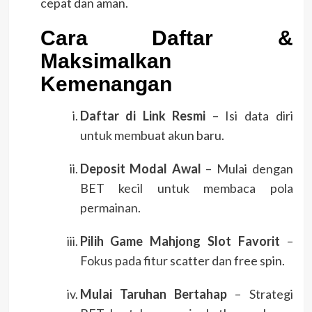
cepat dan aman.
Cara Daftar &
Maksimalkan
Kemenangan
Daftar di Link Resmi
– Isi data diri
untuk membuat akun baru.
Deposit Modal Awal
– Mulai dengan
BET kecil untuk membaca pola
permainan.
Pilih Game Mahjong Slot Favorit
–
Fokus pada fitur scatter dan free spin.
Mulai Taruhan Bertahap
– Strategi