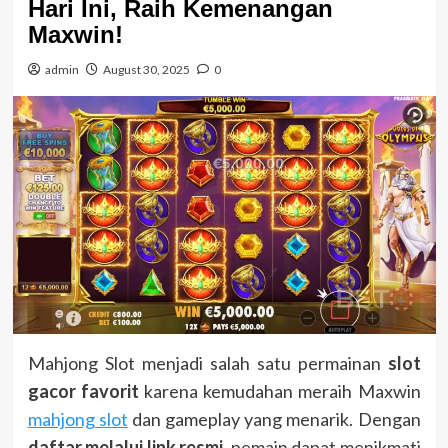
Hari Ini, Raih Kemenangan
Maxwin!
admin
August 30, 2025
0
Mahjong Slot menjadi salah satu permainan
slot
gacor favorit
karena kemudahan meraih Maxwin
mahjong slot
dan gameplay yang menarik. Dengan
daftar melalui link resmi
, pemain dapat menikmati