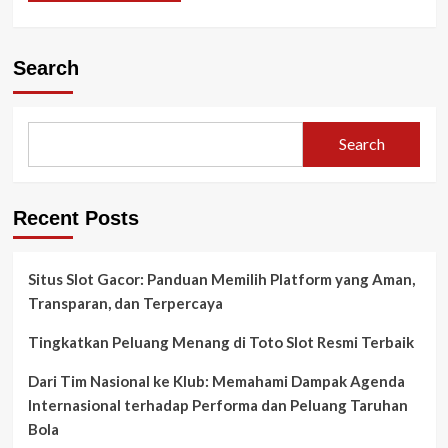
Search
Search
Recent Posts
Situs Slot Gacor: Panduan Memilih Platform yang Aman,
Transparan, dan Terpercaya
Tingkatkan Peluang Menang di Toto Slot Resmi Terbaik
Dari Tim Nasional ke Klub: Memahami Dampak Agenda
Internasional terhadap Performa dan Peluang Taruhan
Bola