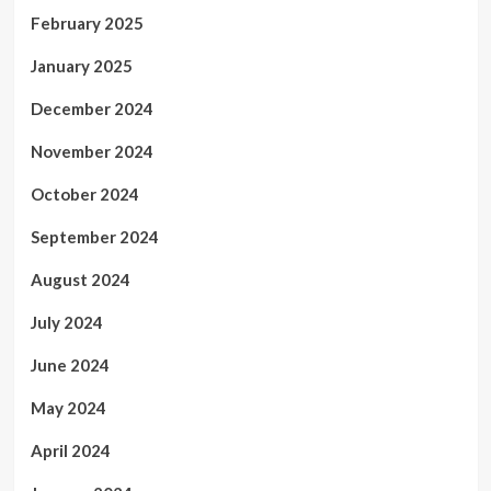
February 2025
January 2025
December 2024
November 2024
October 2024
September 2024
August 2024
July 2024
June 2024
May 2024
April 2024