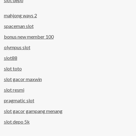
slot depo
mahjong ways 2
spaceman slot
bonus new member 100
olympus slot
slot88
slot toto
slot gacor maxwin
slot resmi
pragmatic slot
slot gacor gampang menang
slot depo 5k