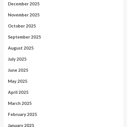
December 2025
November 2025
October 2025
September 2025
August 2025
July 2025
June 2025
May 2025
April 2025
March 2025
February 2025
January 2025