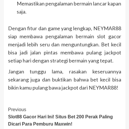
Memastikan pengalaman bermain lancar kapan
saja.
Dengan fitur dan game yang lengkap, NEYMAR88
siap membawa pengalaman bermain slot gacor
menjadi lebih seru dan menguntungkan. Bet kecil
bisa jadi jalan pintas membawa pulang jackpot
setiap hari dengan strategi bermain yang tepat.
Jangan tunggu lama, rasakan keseruannya
sekarang juga dan buktikan bahwa bet kecil bisa
bikin kamu pulang bawa jackpot dari NEYMAR88!
Post
Previous
Slot88 Gacor Hari Ini! Situs Bet 200 Perak Paling
Navigation
Dicari Para Pemburu Maxwin!