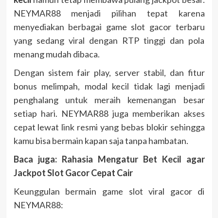
NEYMAR88 menjadi pilihan tepat karena
menyediakan berbagai game slot gacor terbaru
yang sedang viral dengan RTP tinggi dan pola
menang mudah dibaca.
Dengan sistem fair play, server stabil, dan fitur
bonus melimpah, modal kecil tidak lagi menjadi
penghalang untuk meraih kemenangan besar
setiap hari. NEYMAR88 juga memberikan akses
cepat lewat link resmi yang bebas blokir sehingga
kamu bisa bermain kapan saja tanpa hambatan.
Baca juga: Rahasia Mengatur Bet Kecil agar
Jackpot Slot Gacor Cepat Cair
Keunggulan bermain game slot viral gacor di
NEYMAR88: