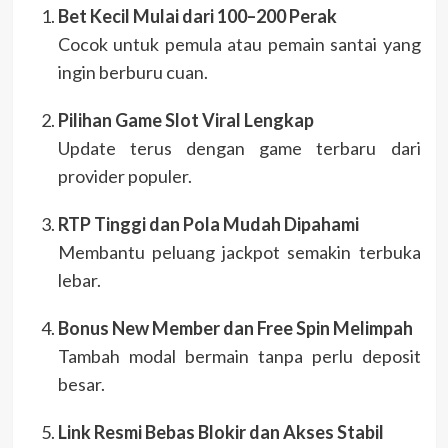
Bet Kecil Mulai dari 100–200 Perak
Cocok untuk pemula atau pemain santai yang
ingin berburu cuan.
Pilihan Game Slot Viral Lengkap
Update terus dengan game terbaru dari
provider populer.
RTP Tinggi dan Pola Mudah Dipahami
Membantu peluang jackpot semakin terbuka
lebar.
Bonus New Member dan Free Spin Melimpah
Tambah modal bermain tanpa perlu deposit
besar.
Link Resmi Bebas Blokir dan Akses Stabil