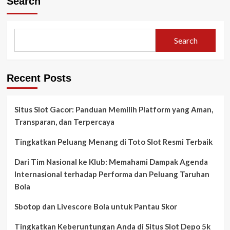
Search
Search
Recent Posts
Situs Slot Gacor: Panduan Memilih Platform yang Aman,
Transparan, dan Terpercaya
Tingkatkan Peluang Menang di Toto Slot Resmi Terbaik
Dari Tim Nasional ke Klub: Memahami Dampak Agenda
Internasional terhadap Performa dan Peluang Taruhan
Bola
Sbotop dan Livescore Bola untuk Pantau Skor
Tingkatkan Keberuntungan Anda di Situs Slot Depo 5k