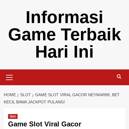
Skip
Informasi
to
content
Game Terbaik
Hari Ini
Primary
Menu
HOME
SLOT
GAME SLOT VIRAL GACOR NEYMAR88, BET
KECIL BAWA JACKPOT PULANG!
Slot
Game Slot Viral Gacor