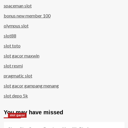
spaceman slot
bonus new member 100
olympus slot
slot88
slot toto
slot gacor maxwin
slot resmi
pragmatic slot
slot gacor gampang menang
slot depo 5k
You may have missed
slot gacor