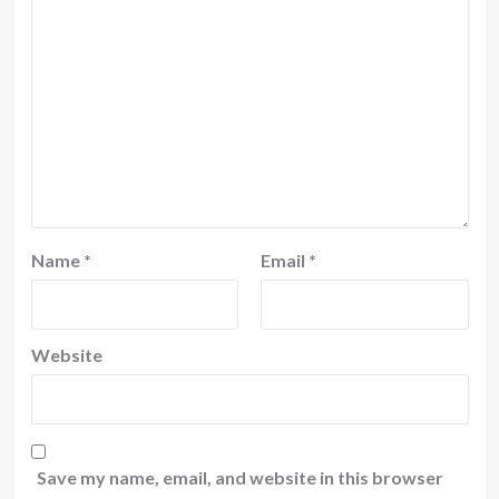
Name
*
Email
*
Website
Save my name, email, and website in this browser