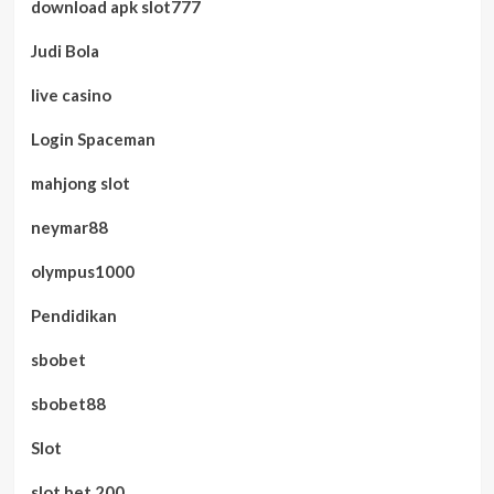
download apk slot777
Judi Bola
live casino
Login Spaceman
mahjong slot
neymar88
olympus1000
Pendidikan
sbobet
sbobet88
Slot
slot bet 200