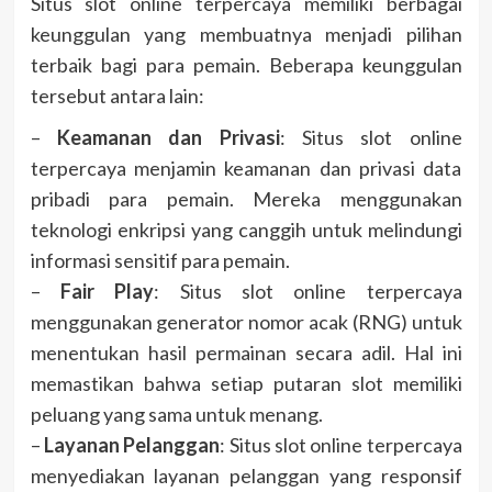
Situs slot online terpercaya memiliki berbagai
keunggulan yang membuatnya menjadi pilihan
terbaik bagi para pemain. Beberapa keunggulan
tersebut antara lain:
–
Keamanan dan Privasi
: Situs slot online
terpercaya menjamin keamanan dan privasi data
pribadi para pemain. Mereka menggunakan
teknologi enkripsi yang canggih untuk melindungi
informasi sensitif para pemain.
–
Fair Play
: Situs slot online terpercaya
menggunakan generator nomor acak (RNG) untuk
menentukan hasil permainan secara adil. Hal ini
memastikan bahwa setiap putaran slot memiliki
peluang yang sama untuk menang.
–
Layanan Pelanggan
: Situs slot online terpercaya
menyediakan layanan pelanggan yang responsif