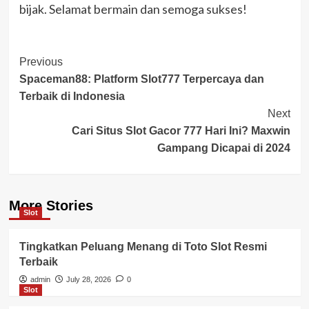
bijak. Selamat bermain dan semoga sukses!
Post
Previous
Spaceman88: Platform Slot777 Terpercaya dan
Navigation
Terbaik di Indonesia
Next
Cari Situs Slot Gacor 777 Hari Ini? Maxwin
Gampang Dicapai di 2024
More Stories
Slot
Tingkatkan Peluang Menang di Toto Slot Resmi
Terbaik
admin
July 28, 2026
0
Slot