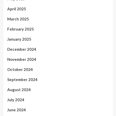
April 2025
March 2025
February 2025
January 2025
December 2024
November 2024
October 2024
September 2024
August 2024
July 2024
June 2024