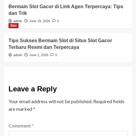
Bermain Slot Gacor di Link Agen Terpercaya: Tips
dan Trik
admin
June 19, 2026
0
Slot
Tips Sukses Bermain Slot di Situs Slot Gacor
Terbaru Resmi dan Terpercaya
admin
June 2, 2026
0
Leave a Reply
Your email address will not be published.
Required fields
are marked
*
Comment
*