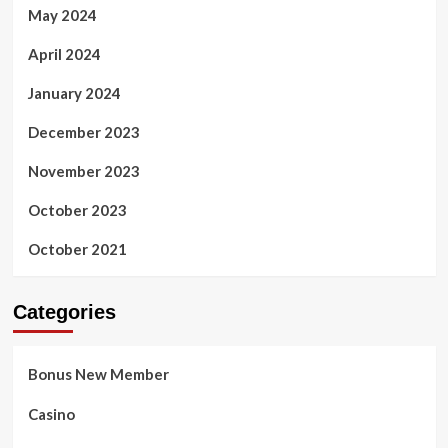
May 2024
April 2024
January 2024
December 2023
November 2023
October 2023
October 2021
Categories
Bonus New Member
Casino