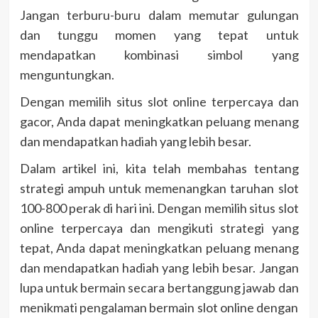
Jangan terburu-buru dalam memutar gulungan
dan tunggu momen yang tepat untuk
mendapatkan kombinasi simbol yang
menguntungkan.
Dengan memilih situs slot online terpercaya dan
gacor, Anda dapat meningkatkan peluang menang
dan mendapatkan hadiah yang lebih besar.
Dalam artikel ini, kita telah membahas tentang
strategi ampuh untuk memenangkan taruhan slot
100-800 perak di hari ini. Dengan memilih situs slot
online terpercaya dan mengikuti strategi yang
tepat, Anda dapat meningkatkan peluang menang
dan mendapatkan hadiah yang lebih besar. Jangan
lupa untuk bermain secara bertanggung jawab dan
menikmati pengalaman bermain slot online dengan