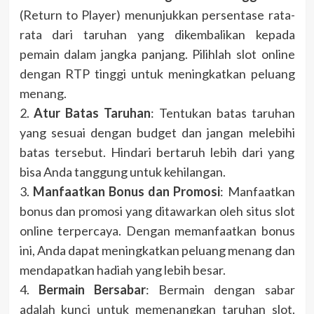
(Return to Player) menunjukkan persentase rata-
rata dari taruhan yang dikembalikan kepada
pemain dalam jangka panjang. Pilihlah slot online
dengan RTP tinggi untuk meningkatkan peluang
menang.
2.
Atur Batas Taruhan
: Tentukan batas taruhan
yang sesuai dengan budget dan jangan melebihi
batas tersebut. Hindari bertaruh lebih dari yang
bisa Anda tanggung untuk kehilangan.
3.
Manfaatkan Bonus dan Promosi
: Manfaatkan
bonus dan promosi yang ditawarkan oleh situs slot
online terpercaya. Dengan memanfaatkan bonus
ini, Anda dapat meningkatkan peluang menang dan
mendapatkan hadiah yang lebih besar.
4.
Bermain Bersabar
: Bermain dengan sabar
adalah kunci untuk memenangkan taruhan slot.