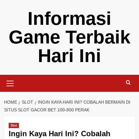
Skip
Informasi
to
content
Game Terbaik
Hari Ini
Primary
Menu
HOME
SLOT
INGIN KAYA HARI INI? COBALAH BERMAIN DI
SITUS SLOT GACOR BET 100-800 PERAK
Slot
Ingin Kaya Hari Ini? Cobalah