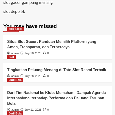
slot gacor gampang menang
slot depo 5k
You may have missed
slot gacor
Situs Slot Gacor: Panduan Memilih Platform yang
Aman, Transparan, dan Terpercaya
admin
July 28, 2026
0
Slot
Tingkatkan Peluang Menang di Toto Slot Resmi Terbaik
admin
July 28, 2026
0
Judi Bola
Dari Tim Nasional ke Klub: Memahami Dampak Agenda
Internasional terhadap Performa dan Peluang Taruhan
Bola
admin
July 21, 2026
0
Judi Bola