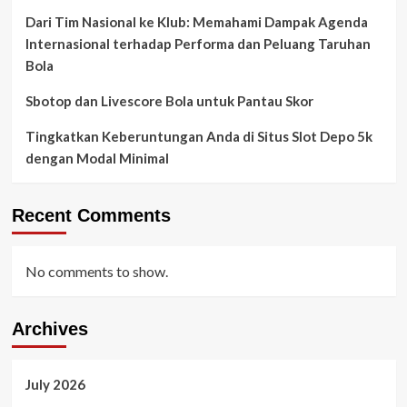
Dari Tim Nasional ke Klub: Memahami Dampak Agenda
Internasional terhadap Performa dan Peluang Taruhan
Bola
Sbotop dan Livescore Bola untuk Pantau Skor
Tingkatkan Keberuntungan Anda di Situs Slot Depo 5k
dengan Modal Minimal
Recent Comments
No comments to show.
Archives
July 2026