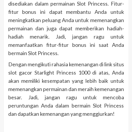
disediakan dalam permainan Slot Princess. Fitur-
fitur bonus ini dapat membantu Anda untuk
meningkatkan peluang Anda untuk memenangkan
permainan dan juga dapat memberikan hadiah-
hadiah menarik. Jadi, jangan ragu untuk
memanfaatkan fitur-fitur bonus ini saat Anda
bermain Slot Princess.
Dengan mengikuti rahasia kemenangan di link situs
slot gacor Starlight Princess 1000 di atas, Anda
akan memiliki kesempatan yang lebih baik untuk
memenangkan permainan dan meraih kemenangan
besar. Jadi, jangan ragu untuk mencoba
peruntungan Anda dalam bermain Slot Princess
dan dapatkan kemenangan yang menggiurkan!