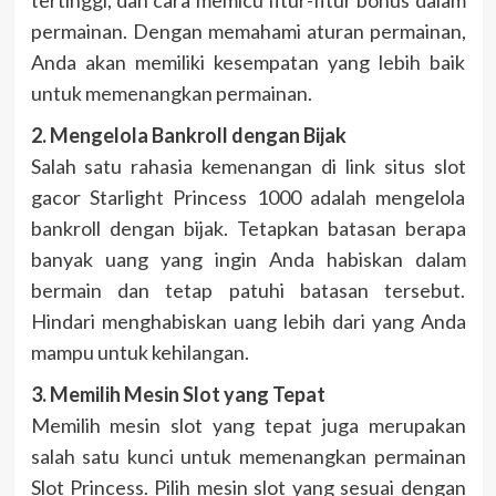
tertinggi, dan cara memicu fitur-fitur bonus dalam
permainan. Dengan memahami aturan permainan,
Anda akan memiliki kesempatan yang lebih baik
untuk memenangkan permainan.
2. Mengelola Bankroll dengan Bijak
Salah satu rahasia kemenangan di link situs slot
gacor Starlight Princess 1000 adalah mengelola
bankroll dengan bijak. Tetapkan batasan berapa
banyak uang yang ingin Anda habiskan dalam
bermain dan tetap patuhi batasan tersebut.
Hindari menghabiskan uang lebih dari yang Anda
mampu untuk kehilangan.
3. Memilih Mesin Slot yang Tepat
Memilih mesin slot yang tepat juga merupakan
salah satu kunci untuk memenangkan permainan
Slot Princess. Pilih mesin slot yang sesuai dengan