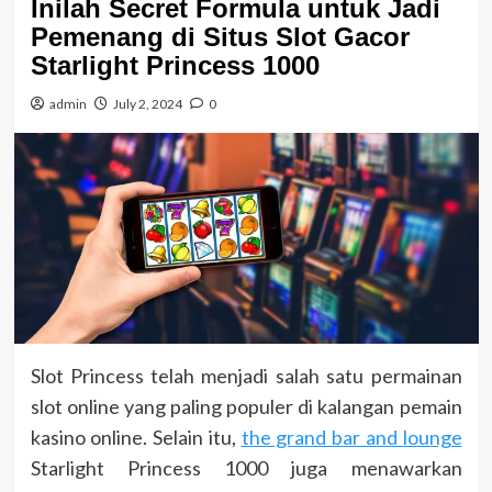
Inilah Secret Formula untuk Jadi
Pemenang di Situs Slot Gacor
Starlight Princess 1000
admin
July 2, 2024
0
Slot Princess telah menjadi salah satu permainan
slot online yang paling populer di kalangan pemain
kasino online. Selain itu,
the grand bar and lounge
Starlight Princess 1000 juga menawarkan