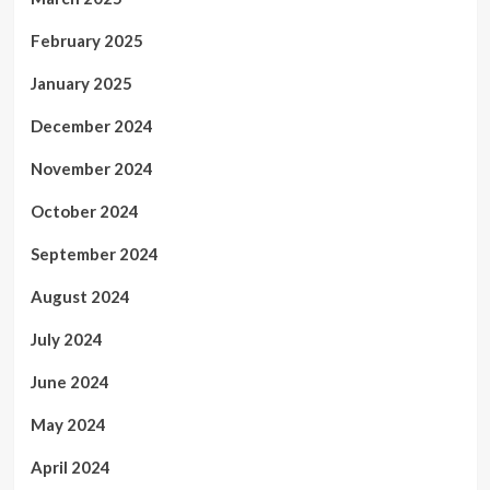
February 2025
January 2025
December 2024
November 2024
October 2024
September 2024
August 2024
July 2024
June 2024
May 2024
April 2024