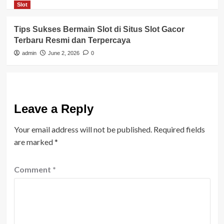
Slot
Tips Sukses Bermain Slot di Situs Slot Gacor
Terbaru Resmi dan Terpercaya
admin
June 2, 2026
0
Leave a Reply
Your email address will not be published.
Required fields
are marked
*
Comment
*