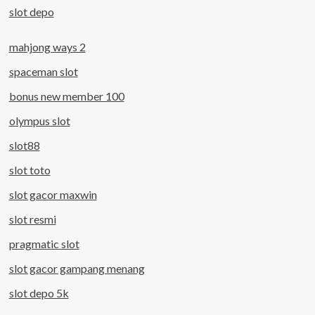
slot depo
mahjong ways 2
spaceman slot
bonus new member 100
olympus slot
slot88
slot toto
slot gacor maxwin
slot resmi
pragmatic slot
slot gacor gampang menang
slot depo 5k