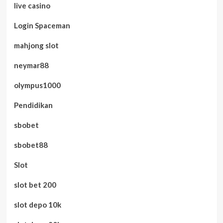
live casino
Login Spaceman
mahjong slot
neymar88
olympus1000
Pendidikan
sbobet
sbobet88
Slot
slot bet 200
slot depo 10k