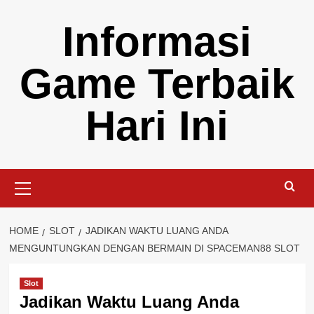
Skip
Informasi
to
content
Game Terbaik
Hari Ini
Primary
Menu
HOME
SLOT
JADIKAN WAKTU LUANG ANDA
MENGUNTUNGKAN DENGAN BERMAIN DI SPACEMAN88 SLOT
Slot
Jadikan Waktu Luang Anda