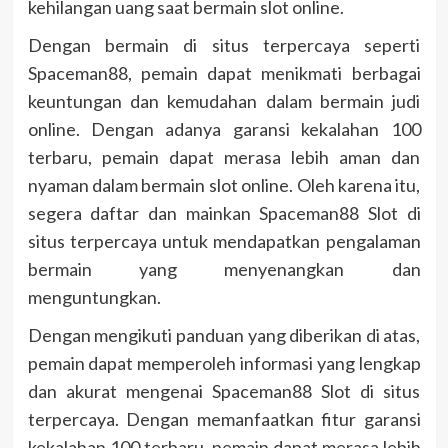
kehilangan uang saat bermain slot online.
Dengan bermain di situs terpercaya seperti
Spaceman88, pemain dapat menikmati berbagai
keuntungan dan kemudahan dalam bermain judi
online. Dengan adanya garansi kekalahan 100
terbaru, pemain dapat merasa lebih aman dan
nyaman dalam bermain slot online. Oleh karena itu,
segera daftar dan mainkan Spaceman88 Slot di
situs terpercaya untuk mendapatkan pengalaman
bermain yang menyenangkan dan
menguntungkan.
Dengan mengikuti panduan yang diberikan di atas,
pemain dapat memperoleh informasi yang lengkap
dan akurat mengenai Spaceman88 Slot di situs
terpercaya. Dengan memanfaatkan fitur garansi
kekalahan 100 terbaru, pemain dapat merasa lebih