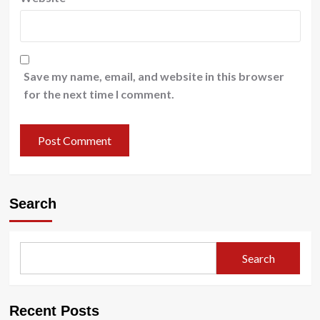
Save my name, email, and website in this browser
for the next time I comment.
Search
Search
Recent Posts