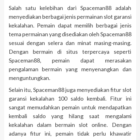
Salah satu kelebihan dari Spaceman88 adalah
menyediakan berbagai jenis permainan slot garansi
kekalahan. Pemain dapat memilih berbagai jenis
tema permainan yang disediakan oleh Spaceman88
sesuai dengan selera dan minat masing-masing.
Dengan bermain di situs terpercaya seperti
Spaceman88, pemain dapat merasakan
pengalaman bermain yang menyenangkan dan
menguntungkan.
Selain itu, Spaceman88 juga menyediakan fitur slot
garansi kekalahan 100 saldo kembali. Fitur ini
sangat memudahkan pemain untuk mendapatkan
kembali saldo yang hilang saat mengalami
kekalahan dalam bermain slot online. Dengan
adanya fitur ini, pemain tidak perlu khawatir