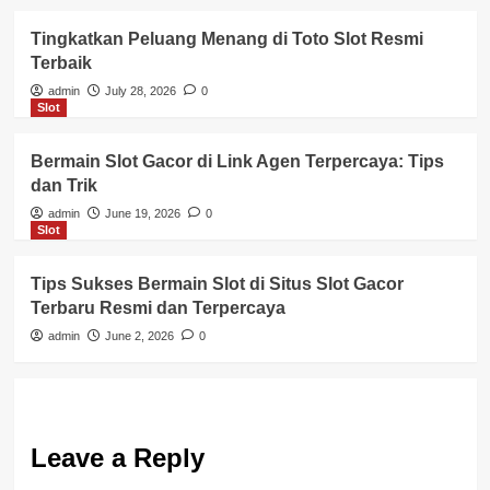
Tingkatkan Peluang Menang di Toto Slot Resmi
Terbaik
admin
July 28, 2026
0
Slot
Bermain Slot Gacor di Link Agen Terpercaya: Tips
dan Trik
admin
June 19, 2026
0
Slot
Tips Sukses Bermain Slot di Situs Slot Gacor
Terbaru Resmi dan Terpercaya
admin
June 2, 2026
0
Leave a Reply