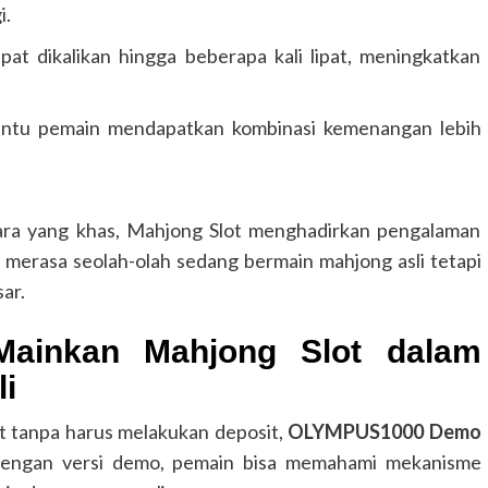
i.
at dikalikan hingga beberapa kali lipat, meningkatkan
ntu pemain mendapatkan kombinasi kemenangan lebih
ara yang khas, Mahjong Slot menghadirkan pengalaman
 merasa seolah-olah sedang bermain mahjong asli tetapi
ar.
ainkan Mahjong Slot dalam
li
t tanpa harus melakukan deposit,
OLYMPUS1000 Demo
Dengan versi demo, pemain bisa memahami mekanisme