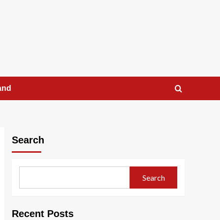
and
Search
Search
Recent Posts