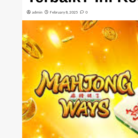
admin
February 8, 2025
0