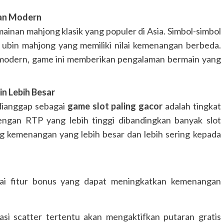
han Modern
mainan mahjong klasik yang populer di Asia. Simbol-simbol
ubin mahjong yang memiliki nilai kemenangan berbeda.
r modern, game ini memberikan pengalaman bermain yang
n Lebih Besar
dianggap sebagai
game slot paling gacor
adalah tingkat
engan RTP yang lebih tinggi dibandingkan banyak slot
g kemenangan yang lebih besar dan lebih sering kepada
gai fitur bonus yang dapat meningkatkan kemenangan
si scatter tertentu akan mengaktifkan putaran gratis