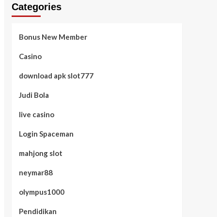
Categories
Bonus New Member
Casino
download apk slot777
Judi Bola
live casino
Login Spaceman
mahjong slot
neymar88
olympus1000
Pendidikan