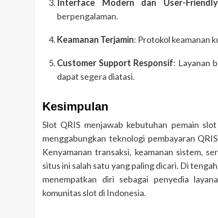
Interface Modern dan User-Friendl
berpengalaman.
Keamanan Terjamin
: Protokol keamanan k
Customer Support Responsif
: Layanan b
dapat segera diatasi.
Kesimpulan
Slot QRIS menjawab kebutuhan pemain slot
menggabungkan teknologi pembayaran QRIS d
Kenyamanan transaksi, keamanan sistem, se
situs ini salah satu yang paling dicari. Di tenga
menempatkan diri sebagai penyedia layana
komunitas slot di Indonesia.