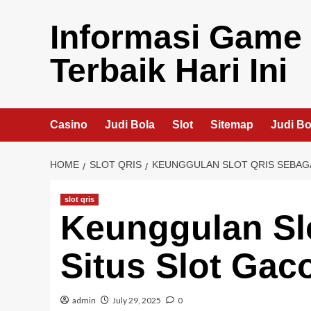
Skip
to
Informasi Game
content
Terbaik Hari Ini
Casino
Judi Bola
Slot
Sitemap
Judi Bo
HOME
SLOT QRIS
KEUNGGULAN SLOT QRIS SEBAG
slot qris
Keunggulan Sl
Situs Slot Gac
admin
July 29, 2025
0