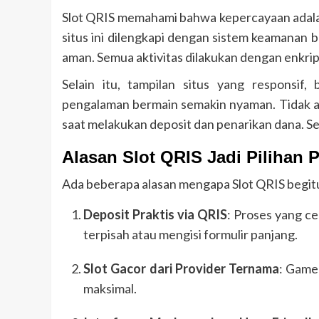
Slot QRIS memahami bahwa kepercayaan adalah 
situs ini dilengkapi dengan sistem keamanan 
aman. Semua aktivitas dilakukan dengan enkrips
Selain itu, tampilan situs yang responsi
pengalaman bermain semakin nyaman. Tidak a
saat melakukan deposit dan penarikan dana. S
Alasan Slot QRIS Jadi Pilihan P
Ada beberapa alasan mengapa Slot QRIS begitu
Deposit Praktis via QRIS
: Proses yang c
terpisah atau mengisi formulir panjang.
Slot Gacor dari Provider Ternama
: Game
maksimal.