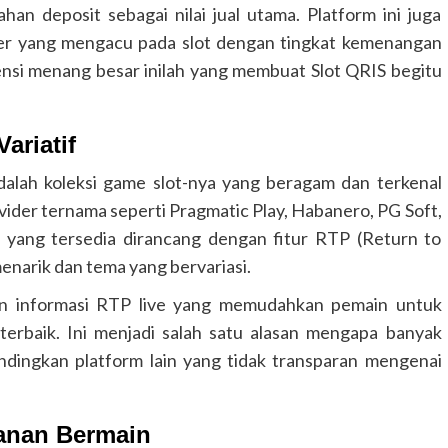
n deposit sebagai nilai jual utama. Platform ini juga
puler yang mengacu pada slot dengan tingkat kemenangan
ensi menang besar inilah yang membuat Slot QRIS begitu
ariatif
adalah koleksi game slot-nya yang beragam dan terkenal
vider ternama seperti Pragmatic Play, Habanero, PG Soft,
yang tersedia dirancang dengan fitur RTP (Return to
menarik dan tema yang bervariasi.
kan informasi RTP live yang memudahkan pemain untuk
rbaik. Ini menjadi salah satu alasan mengapa banyak
ndingkan platform lain yang tidak transparan mengenai
anan Bermain