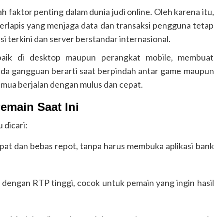
faktor penting dalam dunia judi online. Oleh karena itu,
berlapis yang menjaga data dan transaksi pengguna tetap
i terkini dan server berstandar internasional.
f, baik di desktop maupun perangkat mobile, membuat
da gangguan berarti saat berpindah antar game maupun
emua berjalan dengan mulus dan cepat.
emain Saat Ini
 dicari:
epat dan bebas repot, tanpa harus membuka aplikasi bank
 dengan RTP tinggi, cocok untuk pemain yang ingin hasil