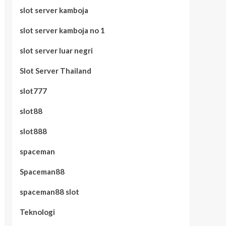
slot server kamboja
slot server kamboja no 1
slot server luar negri
Slot Server Thailand
slot777
slot88
slot888
spaceman
Spaceman88
spaceman88 slot
Teknologi