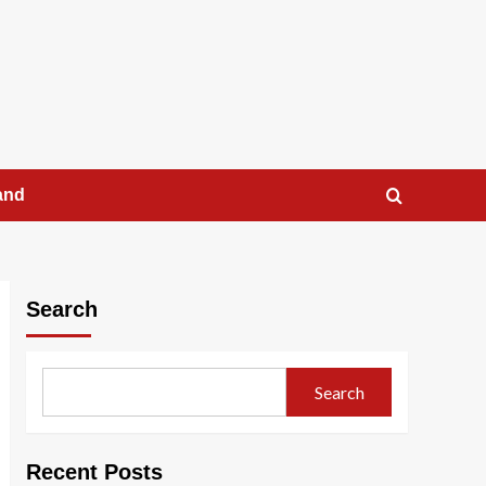
and
Search
Search
Recent Posts