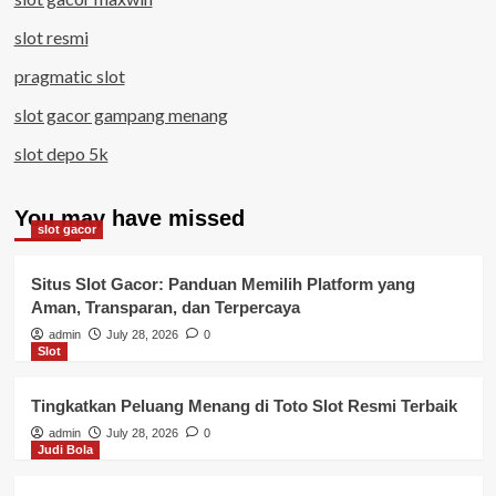
slot resmi
pragmatic slot
slot gacor gampang menang
slot depo 5k
You may have missed
slot gacor
Situs Slot Gacor: Panduan Memilih Platform yang
Aman, Transparan, dan Terpercaya
admin
July 28, 2026
0
Slot
Tingkatkan Peluang Menang di Toto Slot Resmi Terbaik
admin
July 28, 2026
0
Judi Bola