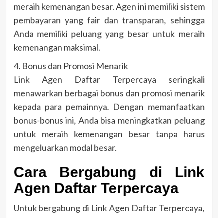
meraih kemenangan besar. Agen ini memiliki sistem
pembayaran yang fair dan transparan, sehingga
Anda memiliki peluang yang besar untuk meraih
kemenangan maksimal.
4. Bonus dan Promosi Menarik
Link Agen Daftar Terpercaya seringkali
menawarkan berbagai bonus dan promosi menarik
kepada para pemainnya. Dengan memanfaatkan
bonus-bonus ini, Anda bisa meningkatkan peluang
untuk meraih kemenangan besar tanpa harus
mengeluarkan modal besar.
Cara Bergabung di Link
Agen Daftar Terpercaya
Untuk bergabung di Link Agen Daftar Terpercaya,