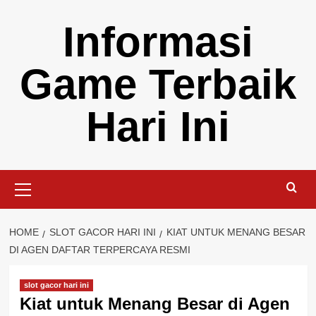
Skip
Informasi
to
content
Game Terbaik
Hari Ini
Primary
Menu
HOME
SLOT GACOR HARI INI
KIAT UNTUK MENANG BESAR
DI AGEN DAFTAR TERPERCAYA RESMI
slot gacor hari ini
Kiat untuk Menang Besar di Agen