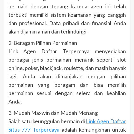
bermain dengan tenang karena agen ini telah
terbukti memiliki sistem keamanan yang canggih
dan profesional. Data pribadi dan finansial Anda
akan dijamin aman dan terlindungi.
2. Beragam Pilihan Permainan
Link Agen Daftar Terpercaya menyediakan
berbagai jenis permainan menarik seperti slot
online, poker, blackjack, roulette, dan masih banyak
lagi. Anda akan dimanjakan dengan pilihan
permainan yang beragam dan bisa memilih
permainan sesuai dengan selera dan keahlian
Anda.
3. Mudah Maxwin dan Mudah Menang
Salah satu keunggulan bermain di
Link Agen Daftar
Situs 777 Terpercaya
adalah kemungkinan untuk