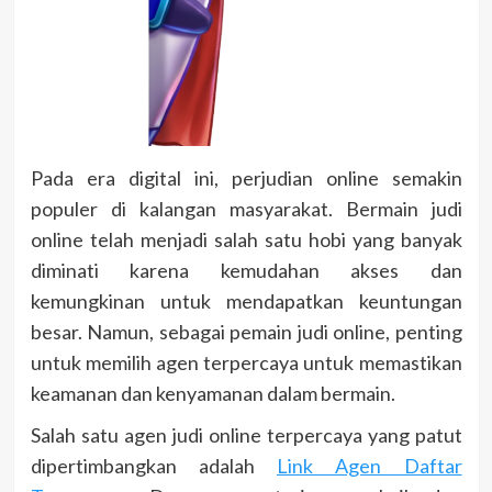
Pada era digital ini, perjudian online semakin
populer di kalangan masyarakat. Bermain judi
online telah menjadi salah satu hobi yang banyak
diminati karena kemudahan akses dan
kemungkinan untuk mendapatkan keuntungan
besar. Namun, sebagai pemain judi online, penting
untuk memilih agen terpercaya untuk memastikan
keamanan dan kenyamanan dalam bermain.
Salah satu agen judi online terpercaya yang patut
dipertimbangkan adalah
Link Agen Daftar