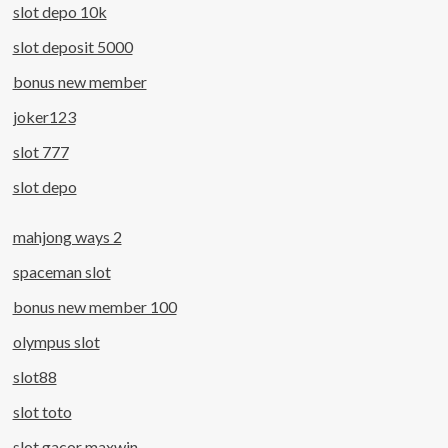
slot depo 10k
slot deposit 5000
bonus new member
joker123
slot 777
slot depo
mahjong ways 2
spaceman slot
bonus new member 100
olympus slot
slot88
slot toto
slot gacor maxwin