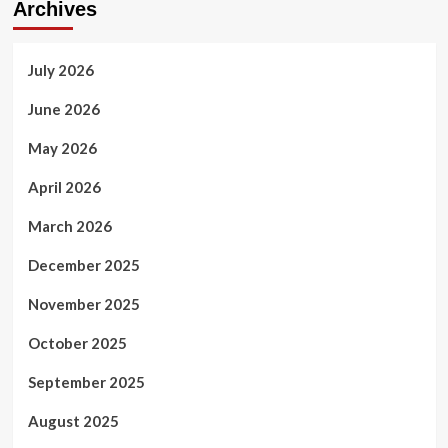
Archives
July 2026
June 2026
May 2026
April 2026
March 2026
December 2025
November 2025
October 2025
September 2025
August 2025