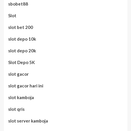
sbobet88
Slot
slot bet 200
slot depo 10k
slot depo 20k
Slot Depo 5K
slot gacor
slot gacor hari ini
slot kamboja
slot qris
slot server kamboja