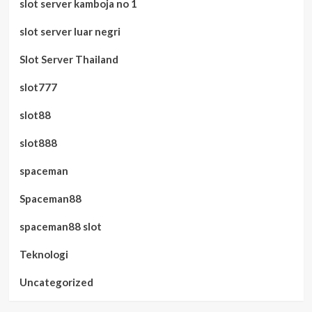
slot server kamboja no 1
slot server luar negri
Slot Server Thailand
slot777
slot88
slot888
spaceman
Spaceman88
spaceman88 slot
Teknologi
Uncategorized