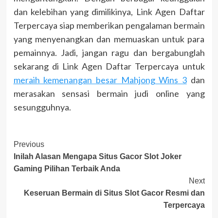
dan kelebihan yang dimilikinya, Link Agen Daftar
Terpercaya siap memberikan pengalaman bermain
yang menyenangkan dan memuaskan untuk para
pemainnya. Jadi, jangan ragu dan bergabunglah
sekarang di Link Agen Daftar Terpercaya untuk
meraih kemenangan besar Mahjong Wins 3
dan
merasakan sensasi bermain judi online yang
sesungguhnya.
Post
Previous
Inilah Alasan Mengapa Situs Gacor Slot Joker
Navigation
Gaming Pilihan Terbaik Anda
Next
Keseruan Bermain di Situs Slot Gacor Resmi dan
Terpercaya