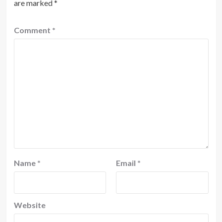
are marked
*
Comment
*
Name
*
Email
*
Website