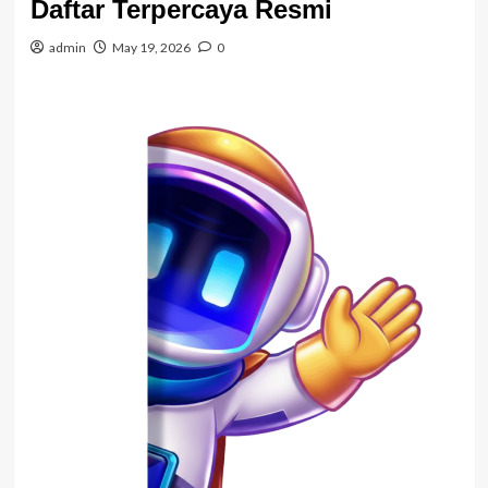
Daftar Terpercaya Resmi
admin
May 19, 2026
0