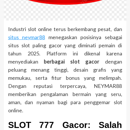
Industri slot online terus berkembang pesat, dan
situs neymar88
menegaskan posisinya sebagai
situs slot paling gacor yang diminati pemain di
tahun 2025. Platform ini dikenal karena
menyediakan
berbagai slot gacor
dengan
peluang menang tinggi, desain grafis yang
memukau, serta fitur bonus yang melimpah.
Dengan reputasi terpercaya, NEYMAR88
memberikan pengalaman bermain yang seru,
aman, dan nyaman bagi para penggemar slot
online.
SLOT 777 Gacor: Salah