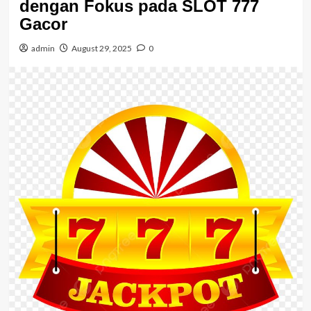
dengan Fokus pada SLOT 777
Gacor
admin
August 29, 2025
0