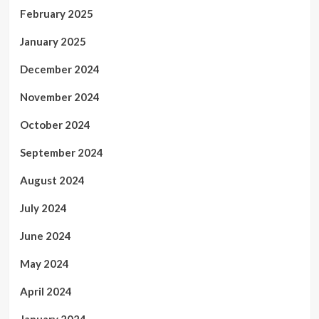
February 2025
January 2025
December 2024
November 2024
October 2024
September 2024
August 2024
July 2024
June 2024
May 2024
April 2024