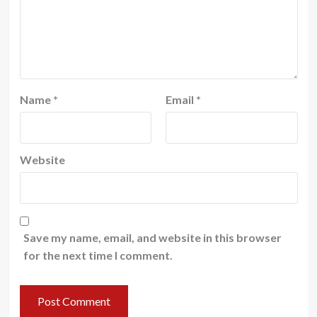
Name
*
Email
*
Website
Save my name, email, and website in this browser
for the next time I comment.