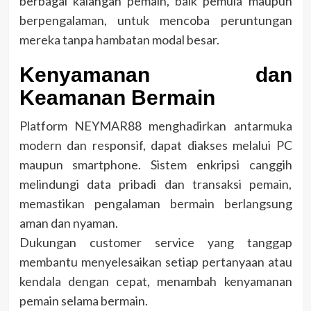
berbagai kalangan pemain, baik pemula maupun
berpengalaman, untuk mencoba peruntungan
mereka tanpa hambatan modal besar.
Kenyamanan dan
Keamanan Bermain
Platform NEYMAR88 menghadirkan antarmuka
modern dan responsif, dapat diakses melalui PC
maupun smartphone. Sistem enkripsi canggih
melindungi data pribadi dan transaksi pemain,
memastikan pengalaman bermain berlangsung
aman dan nyaman.
Dukungan customer service yang tanggap
membantu menyelesaikan setiap pertanyaan atau
kendala dengan cepat, menambah kenyamanan
pemain selama bermain.