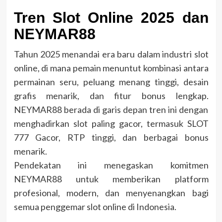
Tren Slot Online 2025 dan
NEYMAR88
Tahun 2025 menandai era baru dalam industri slot
online, di mana pemain menuntut kombinasi antara
permainan seru, peluang menang tinggi, desain
grafis menarik, dan fitur bonus lengkap.
NEYMAR88 berada di garis depan tren ini dengan
menghadirkan slot paling gacor, termasuk SLOT
777 Gacor, RTP tinggi, dan berbagai bonus
menarik.
Pendekatan ini menegaskan komitmen
NEYMAR88 untuk memberikan platform
profesional, modern, dan menyenangkan bagi
semua penggemar slot online di Indonesia.