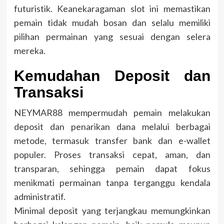
futuristik. Keanekaragaman slot ini memastikan
pemain tidak mudah bosan dan selalu memiliki
pilihan permainan yang sesuai dengan selera
mereka.
Kemudahan Deposit dan
Transaksi
NEYMAR88 mempermudah pemain melakukan
deposit dan penarikan dana melalui berbagai
metode, termasuk transfer bank dan e-wallet
populer. Proses transaksi cepat, aman, dan
transparan, sehingga pemain dapat fokus
menikmati permainan tanpa terganggu kendala
administratif.
Minimal deposit yang terjangkau memungkinkan