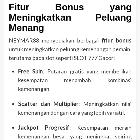
Fitur Bonus yang
Meningkatkan Peluang
Menang
NEYMAR88 menyediakan berbagai
fitur bonus
untuk meningkatkan peluang kemenangan pemain,
terutama pada slot seperti SLOT 777 Gacor:
Free Spin
: Putaran gratis yang memberikan
kesempatan menambah kombinasi
kemenangan.
Scatter dan Multiplier
: Meningkatkan nilai
kemenangan dengan cara yang lebih variatif.
Jackpot Progresif
: Kesempatan meraih
kemenangan besar yang meningkat seiring