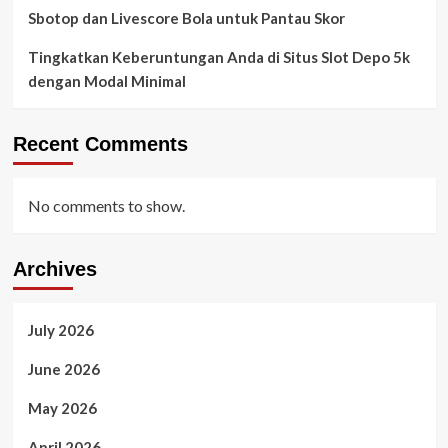
Sbotop dan Livescore Bola untuk Pantau Skor
Tingkatkan Keberuntungan Anda di Situs Slot Depo 5k
dengan Modal Minimal
Recent Comments
No comments to show.
Archives
July 2026
June 2026
May 2026
April 2026