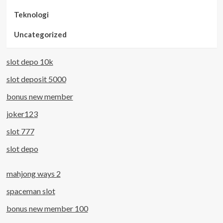
Teknologi
Uncategorized
slot depo 10k
slot deposit 5000
bonus new member
joker123
slot 777
slot depo
mahjong ways 2
spaceman slot
bonus new member 100