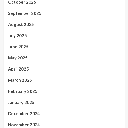
October 2025
September 2025
August 2025
July 2025
June 2025
May 2025
April 2025
March 2025
February 2025
January 2025
December 2024
November 2024