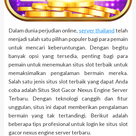
Dalam dunia perjudian online,
server thailand
telah
menjadi salah satu pilihan populer bagi para pemain
untuk mencari keberuntungan. Dengan begitu
banyak opsi yang tersedia, penting bagi para
pemain untuk menemukan situs slot terbaik untuk
memaksimalkan pengalaman bermain mereka.
Salah satu jenis situs slot terbaik yang dapat Anda
coba adalah Situs Slot Gacor Nexus Engine Server
Terbaru. Dengan teknologi canggih dan fitur
unggulan, situs ini dapat memberikan pengalaman
bermain yang tak tertandingi. Berikut adalah
beberapa tips profesional untuk login ke situs slot
gacor nexus engine server terbaru.