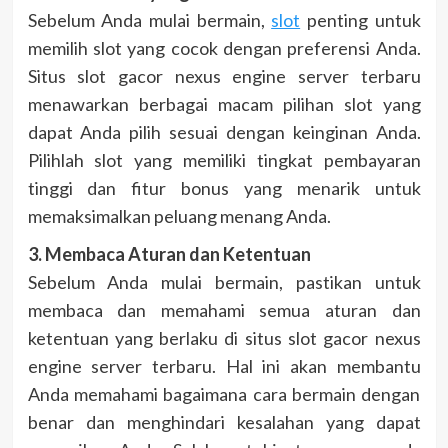
Sebelum Anda mulai bermain,
slot
penting untuk
memilih slot yang cocok dengan preferensi Anda.
Situs slot gacor nexus engine server terbaru
menawarkan berbagai macam pilihan slot yang
dapat Anda pilih sesuai dengan keinginan Anda.
Pilihlah slot yang memiliki tingkat pembayaran
tinggi dan fitur bonus yang menarik untuk
memaksimalkan peluang menang Anda.
3. Membaca Aturan dan Ketentuan
Sebelum Anda mulai bermain, pastikan untuk
membaca dan memahami semua aturan dan
ketentuan yang berlaku di situs slot gacor nexus
engine server terbaru. Hal ini akan membantu
Anda memahami bagaimana cara bermain dengan
benar dan menghindari kesalahan yang dapat