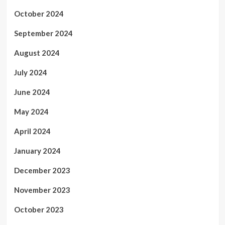
October 2024
September 2024
August 2024
July 2024
June 2024
May 2024
April 2024
January 2024
December 2023
November 2023
October 2023