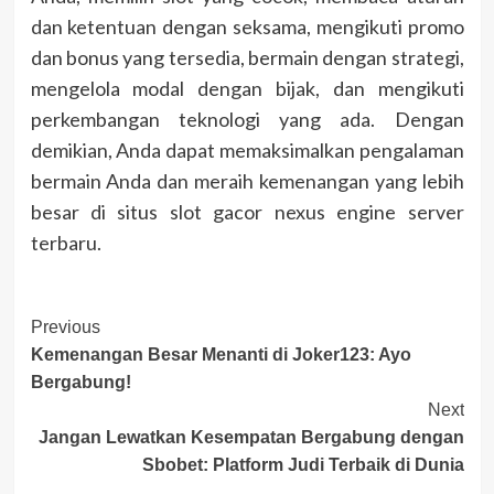
dan ketentuan dengan seksama, mengikuti promo
dan bonus yang tersedia, bermain dengan strategi,
mengelola modal dengan bijak, dan mengikuti
perkembangan teknologi yang ada. Dengan
demikian, Anda dapat memaksimalkan pengalaman
bermain Anda dan meraih kemenangan yang lebih
besar di situs slot gacor nexus engine server
terbaru.
Post
Previous
Kemenangan Besar Menanti di Joker123: Ayo
Navigation
Bergabung!
Next
Jangan Lewatkan Kesempatan Bergabung dengan
Sbobet: Platform Judi Terbaik di Dunia