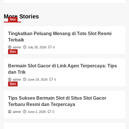
More Stories
Slot
Tingkatkan Peluang Menang di Toto Slot Resmi
Terbaik
admin
July 28, 2026
0
Slot
Bermain Slot Gacor di Link Agen Terpercaya: Tips
dan Trik
admin
June 19, 2026
0
Slot
Tips Sukses Bermain Slot di Situs Slot Gacor
Terbaru Resmi dan Terpercaya
admin
June 2, 2026
0