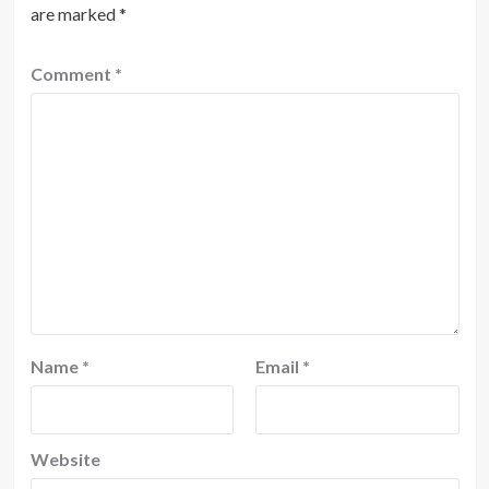
are marked
*
Comment
*
Name
*
Email
*
Website