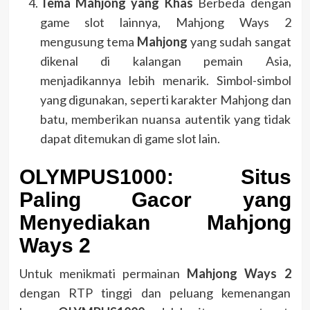
Tema Mahjong yang Khas
Berbeda dengan
game slot lainnya, Mahjong Ways 2
mengusung tema
Mahjong
yang sudah sangat
dikenal di kalangan pemain Asia,
menjadikannya lebih menarik. Simbol-simbol
yang digunakan, seperti karakter Mahjong dan
batu, memberikan nuansa autentik yang tidak
dapat ditemukan di game slot lain.
OLYMPUS1000: Situs
Paling Gacor yang
Menyediakan Mahjong
Ways 2
Untuk menikmati permainan
Mahjong Ways 2
dengan RTP tinggi dan peluang kemenangan