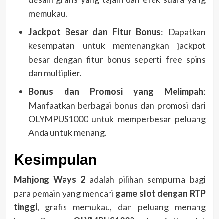
memukau.
Jackpot Besar dan Fitur Bonus
: Dapatkan
kesempatan untuk memenangkan jackpot
besar dengan fitur bonus seperti free spins
dan multiplier.
Bonus dan Promosi yang Melimpah
:
Manfaatkan berbagai bonus dan promosi dari
OLYMPUS1000 untuk memperbesar peluang
Anda untuk menang.
Kesimpulan
Mahjong Ways 2
adalah pilihan sempurna bagi
para pemain yang mencari
game slot dengan RTP
tinggi
, grafis memukau, dan peluang menang