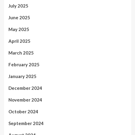
July 2025
June 2025
May 2025
April 2025
March 2025
February 2025
January 2025
December 2024
November 2024
October 2024
September 2024