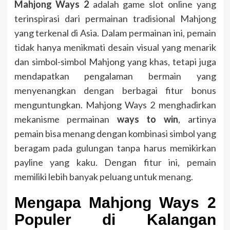
Mahjong Ways 2
adalah game slot online yang
terinspirasi dari permainan tradisional Mahjong
yang terkenal di Asia. Dalam permainan ini, pemain
tidak hanya menikmati desain visual yang menarik
dan simbol-simbol Mahjong yang khas, tetapi juga
mendapatkan pengalaman bermain yang
menyenangkan dengan berbagai fitur bonus
menguntungkan. Mahjong Ways 2 menghadirkan
mekanisme permainan
ways to win
, artinya
pemain bisa menang dengan kombinasi simbol yang
beragam pada gulungan tanpa harus memikirkan
payline yang kaku. Dengan fitur ini, pemain
memiliki lebih banyak peluang untuk menang.
Mengapa Mahjong Ways 2
Populer di Kalangan