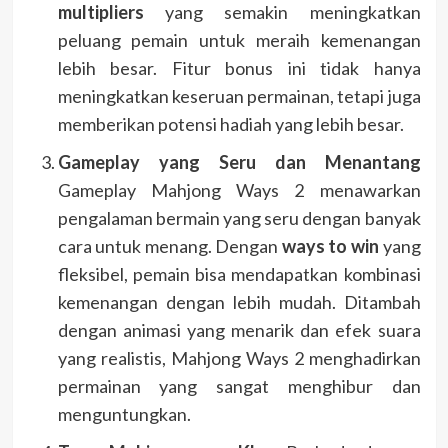
multipliers
yang semakin meningkatkan
peluang pemain untuk meraih kemenangan
lebih besar. Fitur bonus ini tidak hanya
meningkatkan keseruan permainan, tetapi juga
memberikan potensi hadiah yang lebih besar.
Gameplay yang Seru dan Menantang
Gameplay Mahjong Ways 2 menawarkan
pengalaman bermain yang seru dengan banyak
cara untuk menang. Dengan
ways to win
yang
fleksibel, pemain bisa mendapatkan kombinasi
kemenangan dengan lebih mudah. Ditambah
dengan animasi yang menarik dan efek suara
yang realistis, Mahjong Ways 2 menghadirkan
permainan yang sangat menghibur dan
menguntungkan.