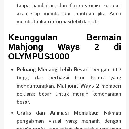
tanpa hambatan, dan tim customer support
akan siap memberikan bantuan jika Anda
membutuhkan informasi lebih lanjut.
Keunggulan Bermain
Mahjong Ways 2 di
OLYMPUS1000
Peluang Menang Lebih Besar
: Dengan RTP
tinggi dan berbagai fitur bonus yang
menguntungkan,
Mahjong Ways 2
memberi
peluang besar untuk meraih kemenangan
besar.
Grafis dan Animasi Memukau
: Nikmati
pengalaman visual yang menarik dengan
desain grafis yang tajam dan efek suara yang