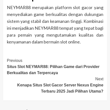
NEYMAR88 merupakan platform slot gacor yang
menyediakan game berkualitas dengan dukungan
sistem yang stabil dan keamanan tinggi. Kombinasi
ini menjadikan NEYMAR88 tempat yang tepat bagi
para pemain yang mengutamakan kualitas dan
kenyamanan dalam bermain slot online.
Post
Previous
Situs Slot NEYMAR88: Pilihan Game dari Provider
Navigation
Berkualitas dan Terpercaya
Next
Kenapa Situs Slot Gacor Server Nexus Engine
Terbaru 2025 Jadi Pilihan Utama?