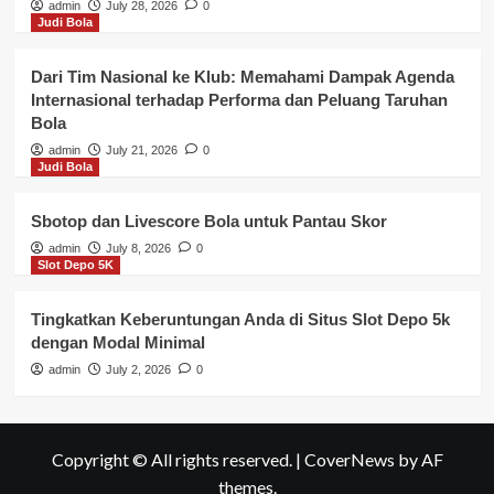
admin
July 28, 2026
0
Judi Bola
Dari Tim Nasional ke Klub: Memahami Dampak Agenda
Internasional terhadap Performa dan Peluang Taruhan
Bola
admin
July 21, 2026
0
Judi Bola
Sbotop dan Livescore Bola untuk Pantau Skor
admin
July 8, 2026
0
Slot Depo 5K
Tingkatkan Keberuntungan Anda di Situs Slot Depo 5k
dengan Modal Minimal
admin
July 2, 2026
0
Copyright © All rights reserved.
|
CoverNews
by AF
themes.