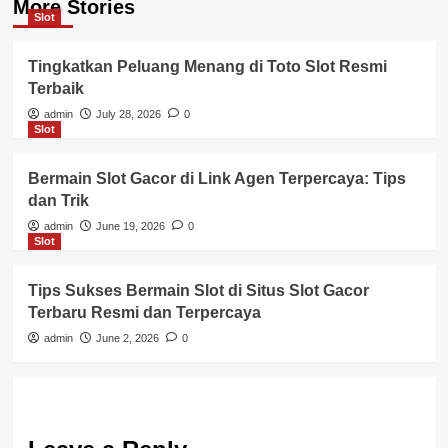
More Stories
Slot
Tingkatkan Peluang Menang di Toto Slot Resmi
Terbaik
admin
July 28, 2026
0
Slot
Bermain Slot Gacor di Link Agen Terpercaya: Tips
dan Trik
admin
June 19, 2026
0
Slot
Tips Sukses Bermain Slot di Situs Slot Gacor
Terbaru Resmi dan Terpercaya
admin
June 2, 2026
0