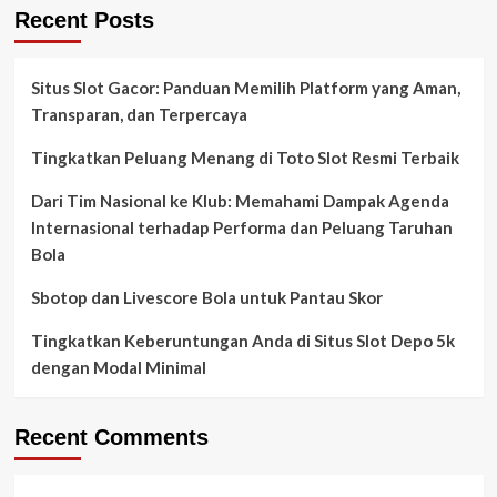
Recent Posts
Situs Slot Gacor: Panduan Memilih Platform yang Aman,
Transparan, dan Terpercaya
Tingkatkan Peluang Menang di Toto Slot Resmi Terbaik
Dari Tim Nasional ke Klub: Memahami Dampak Agenda
Internasional terhadap Performa dan Peluang Taruhan
Bola
Sbotop dan Livescore Bola untuk Pantau Skor
Tingkatkan Keberuntungan Anda di Situs Slot Depo 5k
dengan Modal Minimal
Recent Comments