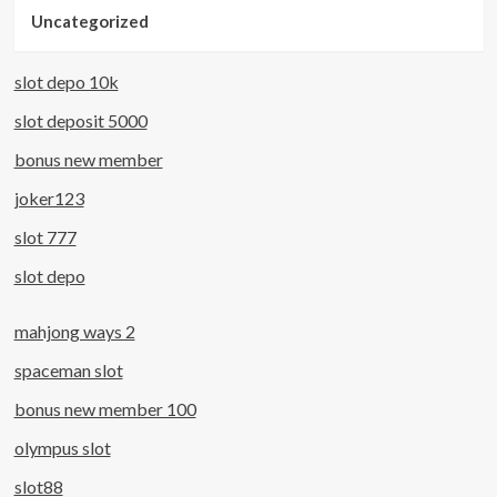
Uncategorized
slot depo 10k
slot deposit 5000
bonus new member
joker123
slot 777
slot depo
mahjong ways 2
spaceman slot
bonus new member 100
olympus slot
slot88