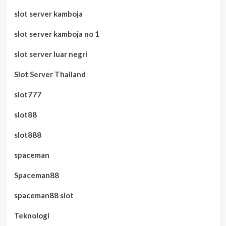
slot server kamboja
slot server kamboja no 1
slot server luar negri
Slot Server Thailand
slot777
slot88
slot888
spaceman
Spaceman88
spaceman88 slot
Teknologi