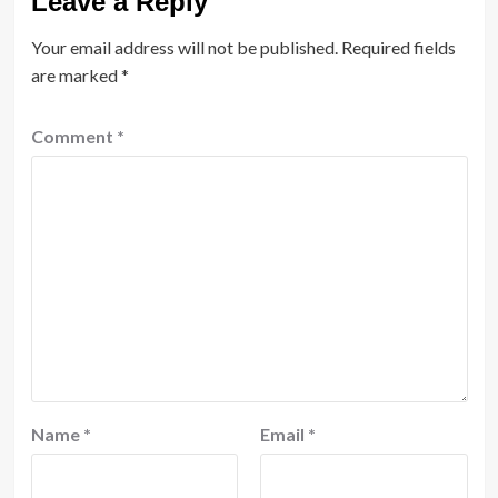
Leave a Reply
Your email address will not be published.
Required fields
are marked
*
Comment
*
Name
*
Email
*