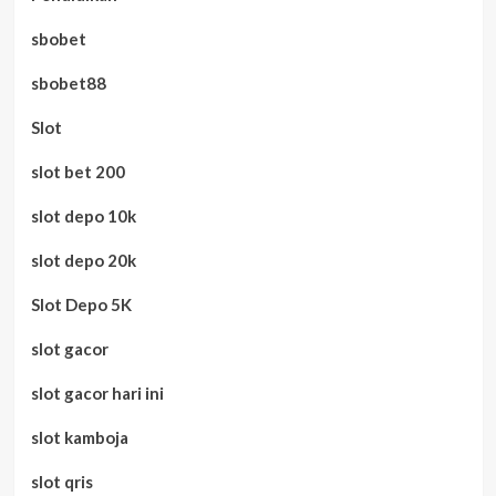
sbobet
sbobet88
Slot
slot bet 200
slot depo 10k
slot depo 20k
Slot Depo 5K
slot gacor
slot gacor hari ini
slot kamboja
slot qris