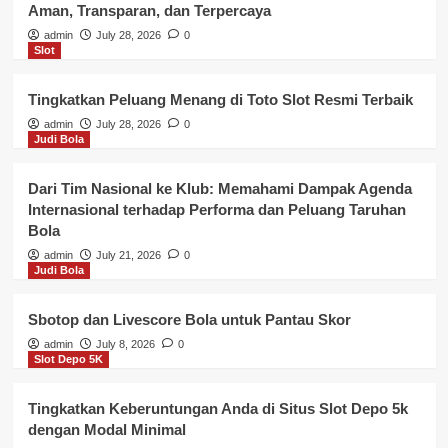
Aman, Transparan, dan Terpercaya
admin
July 28, 2026
0
Slot
Tingkatkan Peluang Menang di Toto Slot Resmi Terbaik
admin
July 28, 2026
0
Judi Bola
Dari Tim Nasional ke Klub: Memahami Dampak Agenda
Internasional terhadap Performa dan Peluang Taruhan
Bola
admin
July 21, 2026
0
Judi Bola
Sbotop dan Livescore Bola untuk Pantau Skor
admin
July 8, 2026
0
Slot Depo 5K
Tingkatkan Keberuntungan Anda di Situs Slot Depo 5k
dengan Modal Minimal