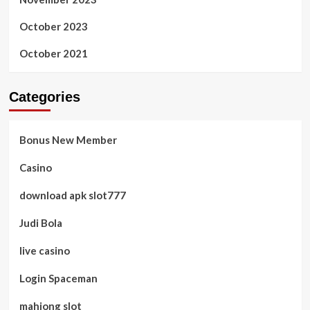
October 2023
October 2021
Categories
Bonus New Member
Casino
download apk slot777
Judi Bola
live casino
Login Spaceman
mahjong slot