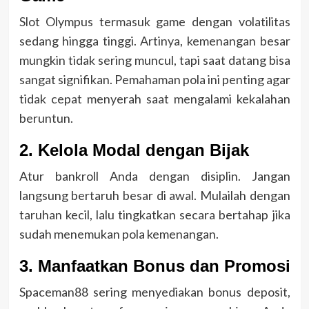
Slot Olympus termasuk game dengan volatilitas
sedang hingga tinggi. Artinya, kemenangan besar
mungkin tidak sering muncul, tapi saat datang bisa
sangat signifikan. Pemahaman pola ini penting agar
tidak cepat menyerah saat mengalami kekalahan
beruntun.
2. Kelola Modal dengan Bijak
Atur bankroll Anda dengan disiplin. Jangan
langsung bertaruh besar di awal. Mulailah dengan
taruhan kecil, lalu tingkatkan secara bertahap jika
sudah menemukan pola kemenangan.
3. Manfaatkan Bonus dan Promosi
Spaceman88 sering menyediakan bonus deposit,