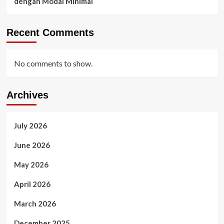
dengan Modal Minimal
Recent Comments
No comments to show.
Archives
July 2026
June 2026
May 2026
April 2026
March 2026
December 2025