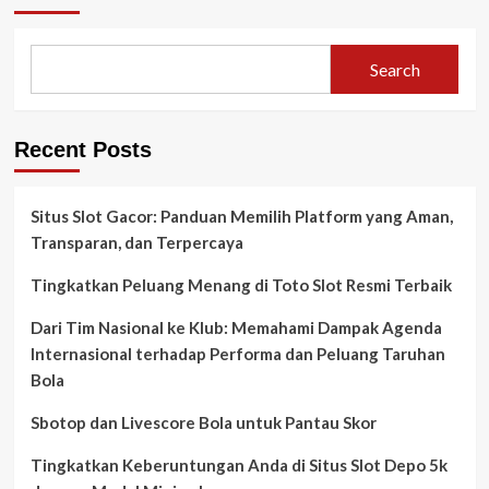
Search
Recent Posts
Situs Slot Gacor: Panduan Memilih Platform yang Aman,
Transparan, dan Terpercaya
Tingkatkan Peluang Menang di Toto Slot Resmi Terbaik
Dari Tim Nasional ke Klub: Memahami Dampak Agenda
Internasional terhadap Performa dan Peluang Taruhan
Bola
Sbotop dan Livescore Bola untuk Pantau Skor
Tingkatkan Keberuntungan Anda di Situs Slot Depo 5k