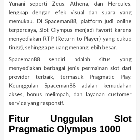
Yunani seperti Zeus, Athena, dan Hercules,
lengkap dengan efek visual dan suara yang
memukau. Di Spaceman88, platform judi online
terpercaya, Slot Olympus menjadi favorit karena
menyediakan RTP (Return to Player) yang cukup
tinggi, sehingga peluang menang lebih besar.
Spaceman88 sendiri adalah situs yang
menyediakan berbagai jenis permainan slot dari
provider terbaik, termasuk Pragmatic Play.
Keunggulan Spaceman88 adalah kemudahan
akses, bonus melimpah, dan layanan customer
service yang responsif.
Fitur Unggulan Slot
Pragmatic Olympus 1000