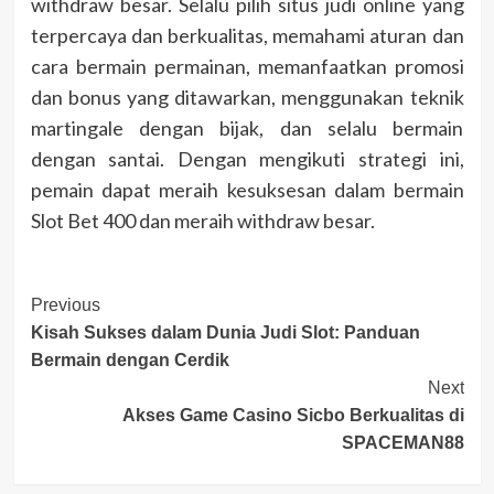
withdraw besar. Selalu pilih situs judi online yang
terpercaya dan berkualitas, memahami aturan dan
cara bermain permainan, memanfaatkan promosi
dan bonus yang ditawarkan, menggunakan teknik
martingale dengan bijak, dan selalu bermain
dengan santai. Dengan mengikuti strategi ini,
pemain dapat meraih kesuksesan dalam bermain
Slot Bet 400 dan meraih withdraw besar.
Post
Previous
Kisah Sukses dalam Dunia Judi Slot: Panduan
Navigation
Bermain dengan Cerdik
Next
Akses Game Casino Sicbo Berkualitas di
SPACEMAN88