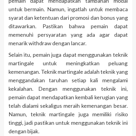
pemain dapat mendapatkan tambahan modal
untuk bermain. Namun, ingatlah untuk membaca
syarat dan ketentuan dari promosi dan bonus yang
ditawarkan. Pastikan bahwa pemain dapat
memenuhi persyaratan yang ada agar dapat
menarik withdraw dengan lancar.
Selain itu, pemain juga dapat menggunakan teknik
martingale untuk meningkatkan peluang
kemenangan. Teknik martingale adalah teknik yang
menggandakan taruhan setiap kali mengalami
kekalahan. Dengan menggunakan teknik ini,
pemain dapat mendapatkan kembali kerugian yang
telah dialami sekaligus meraih kemenangan besar.
Namun, teknik martingale juga memiliki risiko
tinggi, jadi pastikan untuk menggunakan teknik ini
dengan bijak.