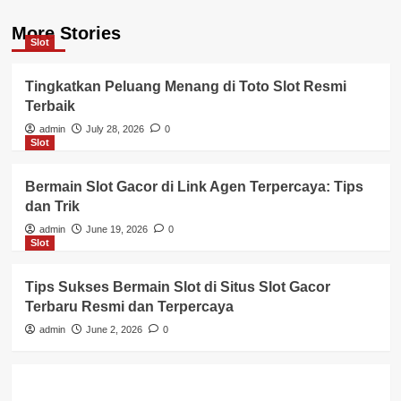
More Stories
Slot
Tingkatkan Peluang Menang di Toto Slot Resmi
Terbaik
admin
July 28, 2026
0
Slot
Bermain Slot Gacor di Link Agen Terpercaya: Tips
dan Trik
admin
June 19, 2026
0
Slot
Tips Sukses Bermain Slot di Situs Slot Gacor
Terbaru Resmi dan Terpercaya
admin
June 2, 2026
0