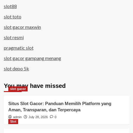
slot88
slot toto
slot gacor maxwin
slot resmi
pragmatic slot
slot gacor gampang menang
slot depo 5k
You may have missed
slot gacor
Situs Slot Gacor: Panduan Memilih Platform yang
Aman, Transparan, dan Terpercaya
admin
July 28, 2026
0
Slot