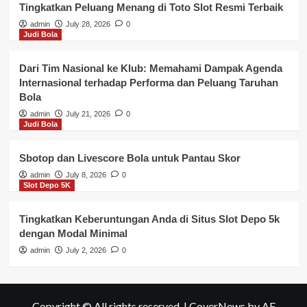
Tingkatkan Peluang Menang di Toto Slot Resmi Terbaik
admin
July 28, 2026
0
Judi Bola
Dari Tim Nasional ke Klub: Memahami Dampak Agenda
Internasional terhadap Performa dan Peluang Taruhan
Bola
admin
July 21, 2026
0
Judi Bola
Sbotop dan Livescore Bola untuk Pantau Skor
admin
July 8, 2026
0
Slot Depo 5K
Tingkatkan Keberuntungan Anda di Situs Slot Depo 5k
dengan Modal Minimal
admin
July 2, 2026
0
Copyright © All rights reserved.
|
CoverNews
by AF