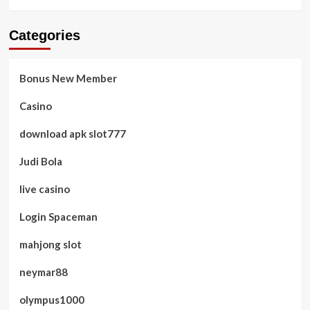
Categories
Bonus New Member
Casino
download apk slot777
Judi Bola
live casino
Login Spaceman
mahjong slot
neymar88
olympus1000