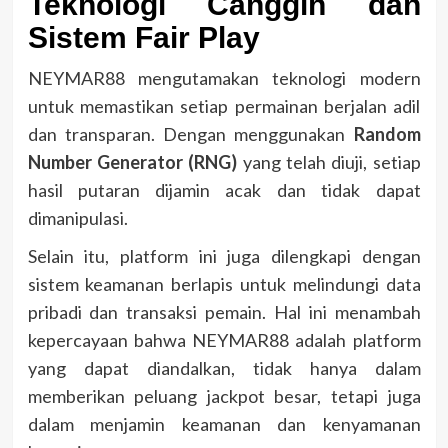
Teknologi Canggih dan
Sistem Fair Play
NEYMAR88 mengutamakan teknologi modern
untuk memastikan setiap permainan berjalan adil
dan transparan. Dengan menggunakan
Random
Number Generator (RNG)
yang telah diuji, setiap
hasil putaran dijamin acak dan tidak dapat
dimanipulasi.
Selain itu, platform ini juga dilengkapi dengan
sistem keamanan berlapis untuk melindungi data
pribadi dan transaksi pemain. Hal ini menambah
kepercayaan bahwa NEYMAR88 adalah platform
yang dapat diandalkan, tidak hanya dalam
memberikan peluang jackpot besar, tetapi juga
dalam menjamin keamanan dan kenyamanan