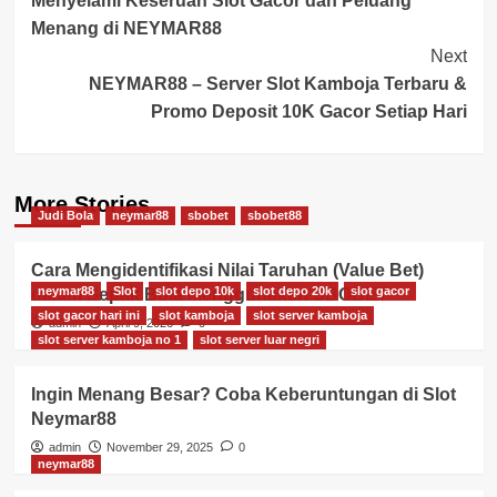
Menyelami Keseruan Slot Gacor dan Peluang
Navigation
Menang di NEYMAR88
Next
NEYMAR88 – Server Slot Kamboja Terbaru &
Promo Deposit 10K Gacor Setiap Hari
More Stories
Judi Bola
neymar88
sbobet
sbobet88
Cara Mengidentifikasi Nilai Taruhan (Value Bet)
neymar88
Slot
slot depo 10k
slot depo 20k
slot gacor
dalam Sepak Bola Menggunakan SBOBET
slot gacor hari ini
slot kamboja
slot server kamboja
admin
April 9, 2026
0
slot server kamboja no 1
slot server luar negri
Ingin Menang Besar? Coba Keberuntungan di Slot
Neymar88
admin
November 29, 2025
0
neymar88