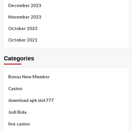
December 2023
November 2023
October 2023
October 2021
Categories
Bonus New Member
Casino
download apk slot777
Judi Bola
live casino