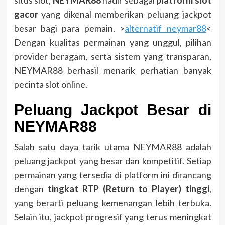
situs slot,
NEYMAR88
hadir sebagai
platform slot
gacor
yang dikenal memberikan peluang jackpot
besar bagi para pemain. >
alternatif neymar88
<
Dengan kualitas permainan yang unggul, pilihan
provider beragam, serta sistem yang transparan,
NEYMAR88 berhasil menarik perhatian banyak
pecinta slot online.
Peluang Jackpot Besar di
NEYMAR88
Salah satu daya tarik utama NEYMAR88 adalah
peluang jackpot yang besar dan kompetitif. Setiap
permainan yang tersedia di platform ini dirancang
dengan
tingkat RTP (Return to Player) tinggi
,
yang berarti peluang kemenangan lebih terbuka.
Selain itu, jackpot progresif yang terus meningkat