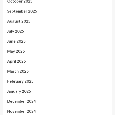
October 2025
September 2025
August 2025
July 2025
June 2025
May 2025
April 2025
March 2025
February 2025
January 2025
December 2024
November 2024