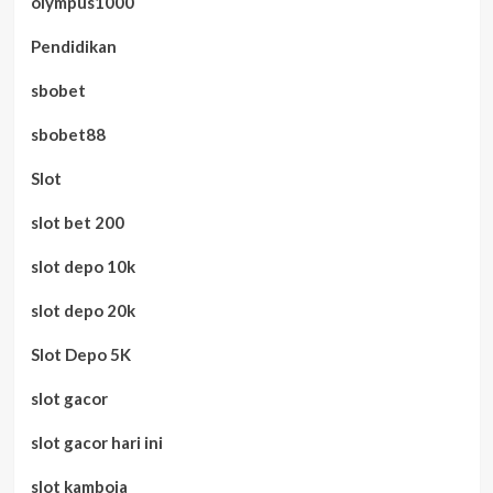
olympus1000
Pendidikan
sbobet
sbobet88
Slot
slot bet 200
slot depo 10k
slot depo 20k
Slot Depo 5K
slot gacor
slot gacor hari ini
slot kamboja