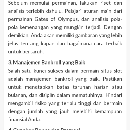
Sebelum memulai permainan, lakukan riset dan
analisis terlebih dahulu. Pelajari aturan main dari
permainan Gates of Olympus, dan analisis pola-
pola kemenangan yang mungkin terjadi. Dengan
demikian, Anda akan memiliki gambaran yang lebih
jelas tentang kapan dan bagaimana cara terbaik
untuk bertaruh.
3. Manajemen Bankroll yang Baik
Salah satu kunci sukses dalam bermain situs slot
adalah manajemen bankroll yang baik. Pastikan
untuk menetapkan batas taruhan harian atau
bulanan, dan disiplin dalam mematuhinya. Hindari
mengambil risiko yang terlalu tinggi dan bermain
dengan jumlah yang jauh melebihi kemampuan
finansial Anda.