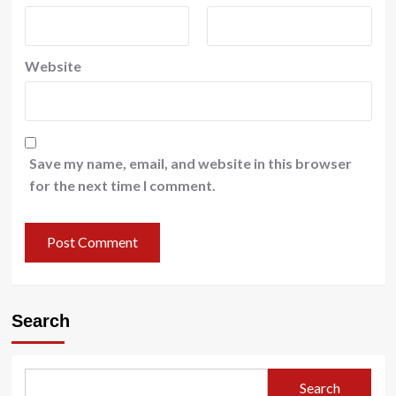
Website
Save my name, email, and website in this browser
for the next time I comment.
Search
Search