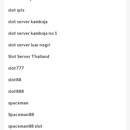
slot qris
slot server kamboja
slot server kamboja no 1
slot server luar negri
Slot Server Thailand
slot777
slot88
slot888
spaceman
Spaceman88
spaceman88 slot