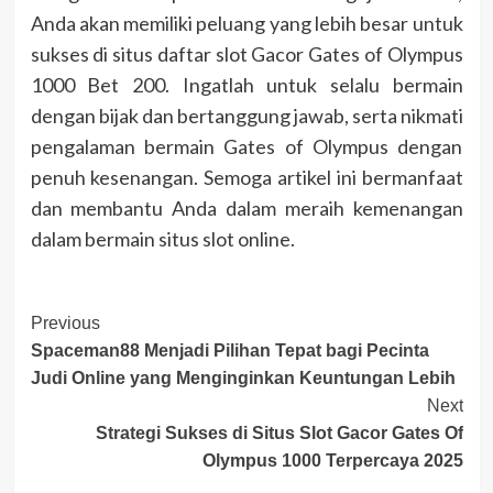
Anda akan memiliki peluang yang lebih besar untuk
sukses di situs daftar slot Gacor Gates of Olympus
1000 Bet 200. Ingatlah untuk selalu bermain
dengan bijak dan bertanggung jawab, serta nikmati
pengalaman bermain Gates of Olympus dengan
penuh kesenangan. Semoga artikel ini bermanfaat
dan membantu Anda dalam meraih kemenangan
dalam bermain situs slot online.
Post
Previous
Spaceman88 Menjadi Pilihan Tepat bagi Pecinta
Navigation
Judi Online yang Menginginkan Keuntungan Lebih
Next
Strategi Sukses di Situs Slot Gacor Gates Of
Olympus 1000 Terpercaya 2025