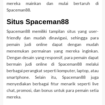
mereka mainkan dan mulai bertaruh di
Spaceman88.
Situs Spaceman88
Spaceman88 memiliki tampilan situs yang user-
friendly dan mudah dinavigasi, sehingga para
pemain judi online dapat dengan mudah
menemukan permainan yang mereka inginkan.
Dengan desain yang responsif, para pemain dapat
bermain judi online di Spaceman88 melalui
berbagai perangkat seperti komputer, laptop, atau
smartphone. Selain itu, Spaceman88 juga
menyediakan berbagai fitur menarik seperti live
chat, promosi, dan bonus untuk para pemain setia
mereka.