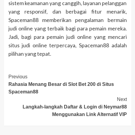
sistem keamanan yang canggih, layanan pelanggan
yang responsif, dan berbagai fitur menarik,
Spaceman88 memberikan pengalaman bermain
judi online yang terbaik bagi para pemain mereka.
Jadi, bagi para pemain judi online yang mencari
situs judi online terpercaya, Spaceman88 adalah
pilihan yang tepat.
Post
Previous
Rahasia Menang Besar di Slot Bet 200 di Situs
Navigation
Spaceman88
Next
Langkah-langkah Daftar & Login di Neymar88
Menggunakan Link Alternatif VIP