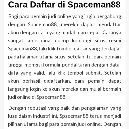
Cara Daftar di Spaceman88
Bagi para pemain judi online yang ingin bergabung
dengan Spaceman88, mereka dapat mendaftar
akun dengan cara yang mudah dan cepat. Caranya
sangat sederhana, cukup kunjungi situs resmi
Spaceman88, lalu klik tombol daftar yang terdapat
pada halaman utama situs. Setelah itu, para pemain
tinggal mengisi formulir pendaftaran dengan data-
data yang valid, lalu klik tombol submit. Setelah
akun berhasil didaftarkan, para pemain dapat
langsung login ke akun mereka dan mulai bermain
judi online di Spaceman88.
Dengan reputasi yang baik dan pengalaman yang
luas dalam industri ini, Spaceman88 terus menjadi
pilihan utama bagi para pemain judi online. Dengan