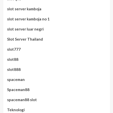
slot server kamboja
slot server kamboja no 1
slot server luar negri
Slot Server Thailand
slot777
slot88
slot888
spaceman
Spaceman88
spaceman88 slot
Teknologi