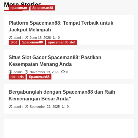
More Stories
spaceman
Spaceman88
Platform Spaceman88: Tempat Terbaik untuk
Jackpot Melimpah
admin
June 16, 2026
0
Slot
Spaceman88
spaceman88 slot
Situs Slot Gacor Spaceman88: Pastikan
Kesempatan Menang Anda
admin
November 13, 2025
0
slot qris
Spaceman88
Bergabunglah dengan Spaceman88 dan Raih
Kemenangan Besar Anda”
admin
September 21, 2025
0