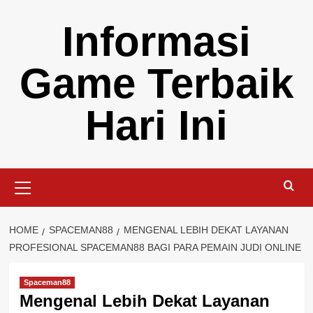
Skip
Informasi
to
content
Game Terbaik
Hari Ini
Primary
Menu
HOME
SPACEMAN88
MENGENAL LEBIH DEKAT LAYANAN
PROFESIONAL SPACEMAN88 BAGI PARA PEMAIN JUDI ONLINE
Spaceman88
Mengenal Lebih Dekat Layanan