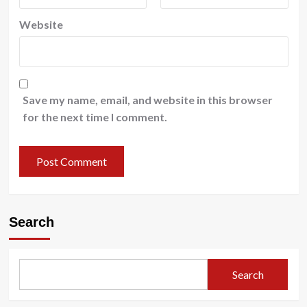
Website
Save my name, email, and website in this browser
for the next time I comment.
Search
Search