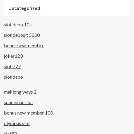
Uncategorized
slot depo 10k
slot deposit 5000
bonus new member
joker123
slot 777
slot depo
mahjong ways 2
spaceman slot
bonus new member 100
olympus slot
slot88