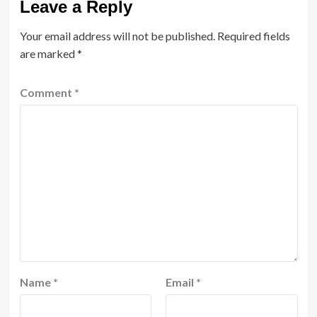
Leave a Reply
Your email address will not be published.
Required fields
are marked
*
Comment
*
Name
*
Email
*