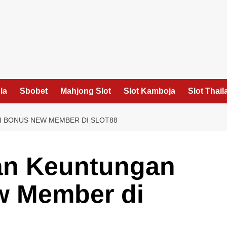
la
Sbobet
Mahjong Slot
Slot Kamboja
Slot Thail
 BONUS NEW MEMBER DI SLOT88
an Keuntungan
w Member di