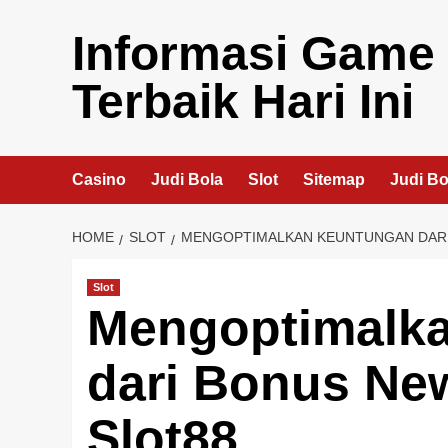
Skip
to
Informasi Game
content
Terbaik Hari Ini
Casino
Judi Bola
Slot
Sitemap
Judi Bo
HOME
SLOT
MENGOPTIMALKAN KEUNTUNGAN DARI
Slot
Mengoptimalk
dari Bonus Ne
Slot88