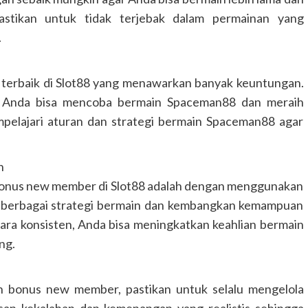
stikan untuk tidak terjebak dalam permainan yang
.
 terbaik di Slot88 yang menawarkan banyak keuntungan.
Anda bisa mencoba bermain Spaceman88 dan meraih
pelajari aturan dan strategi bermain Spaceman88 agar
h
 bonus new member di Slot88 adalah dengan menggunakan
ah berbagai strategi bermain dan kembangkan kemampuan
ara konsisten, Anda bisa meningkatkan keahlian bermain
ng.
n bonus new member, pastikan untuk selalu mengelola
san kekalahan dan kemenangan yang realistis sehingga