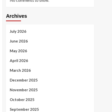
No comments to show.
Archives
July 2026
June 2026
May 2026
April 2026
March 2026
December 2025
November 2025
October 2025
September 2025