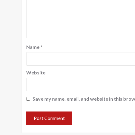
Name
*
Website
Save my name, email, and website in this brow