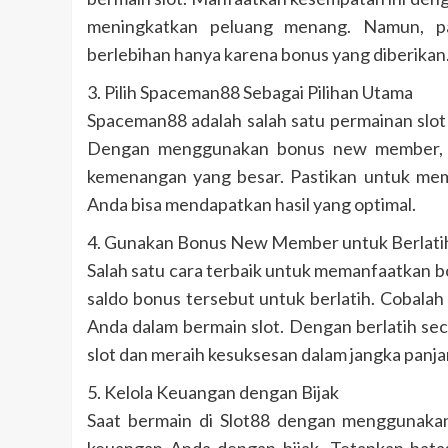
meningkatkan peluang menang. Namun, pa
berlebihan hanya karena bonus yang diberikan
3. Pilih Spaceman88 Sebagai Pilihan Utama
Spaceman88 adalah salah satu permainan slot
Dengan menggunakan bonus new member, 
kemenangan yang besar. Pastikan untuk mem
Anda bisa mendapatkan hasil yang optimal.
4. Gunakan Bonus New Member untuk Berlati
Salah satu cara terbaik untuk memanfaatkan
saldo bonus tersebut untuk berlatih. Cobal
Anda dalam bermain slot. Dengan berlatih sec
slot dan meraih kesuksesan dalam jangka panja
5. Kelola Keuangan dengan Bijak
Saat bermain di Slot88 dengan menggunaka
keuangan Anda dengan bijak. Tetapkan bata