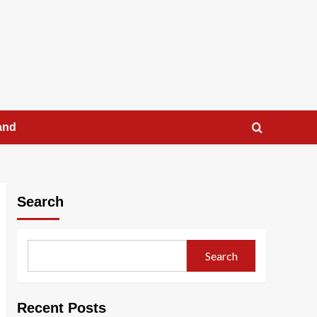
and
Search
Search
Recent Posts