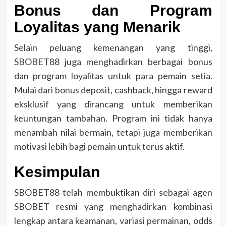
Bonus dan Program
Loyalitas yang Menarik
Selain peluang kemenangan yang tinggi,
SBOBET88 juga menghadirkan berbagai bonus
dan program loyalitas untuk para pemain setia.
Mulai dari bonus deposit, cashback, hingga reward
eksklusif yang dirancang untuk memberikan
keuntungan tambahan. Program ini tidak hanya
menambah nilai bermain, tetapi juga memberikan
motivasi lebih bagi pemain untuk terus aktif.
Kesimpulan
SBOBET88 telah membuktikan diri sebagai agen
SBOBET resmi yang menghadirkan kombinasi
lengkap antara keamanan, variasi permainan, odds