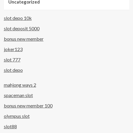
Uncategorized
slot depo 10k
slot deposit 5000
bonus new member
joker123
slot 777
slot depo
mahjong ways 2
spaceman slot
bonus new member 100
olympus slot
slot88