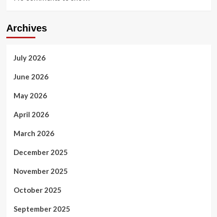
Archives
July 2026
June 2026
May 2026
April 2026
March 2026
December 2025
November 2025
October 2025
September 2025