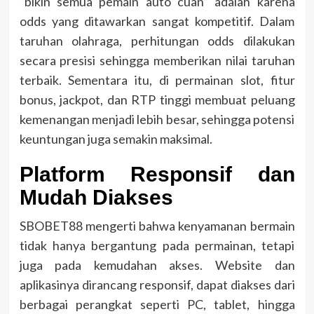
“bikin semua pemain auto cuan” adalah karena
odds yang ditawarkan sangat kompetitif. Dalam
taruhan olahraga, perhitungan odds dilakukan
secara presisi sehingga memberikan nilai taruhan
terbaik. Sementara itu, di permainan slot, fitur
bonus, jackpot, dan RTP tinggi membuat peluang
kemenangan menjadi lebih besar, sehingga potensi
keuntungan juga semakin maksimal.
Platform Responsif dan
Mudah Diakses
SBOBET88 mengerti bahwa kenyamanan bermain
tidak hanya bergantung pada permainan, tetapi
juga pada kemudahan akses. Website dan
aplikasinya dirancang responsif, dapat diakses dari
berbagai perangkat seperti PC, tablet, hingga