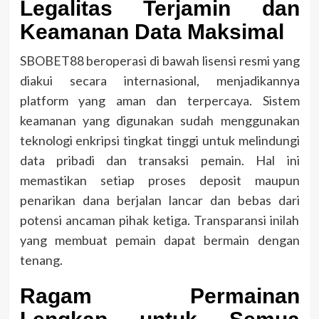
Legalitas Terjamin dan
Keamanan Data Maksimal
SBOBET88 beroperasi di bawah lisensi resmi yang
diakui secara internasional, menjadikannya
platform yang aman dan terpercaya. Sistem
keamanan yang digunakan sudah menggunakan
teknologi enkripsi tingkat tinggi untuk melindungi
data pribadi dan transaksi pemain. Hal ini
memastikan setiap proses deposit maupun
penarikan dana berjalan lancar dan bebas dari
potensi ancaman pihak ketiga. Transparansi inilah
yang membuat pemain dapat bermain dengan
tenang.
Ragam Permainan