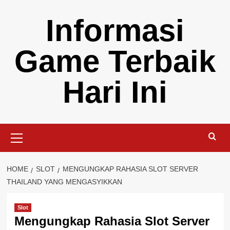
Skip
Informasi
to
content
Game Terbaik
Hari Ini
Primary
Menu
HOME
SLOT
MENGUNGKAP RAHASIA SLOT SERVER
THAILAND YANG MENGASYIKKAN
Slot
Mengungkap Rahasia Slot Server