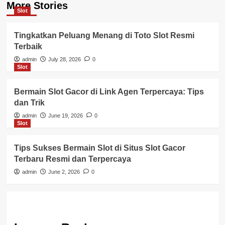
More Stories
Slot
Tingkatkan Peluang Menang di Toto Slot Resmi
Terbaik
admin
July 28, 2026
0
Slot
Bermain Slot Gacor di Link Agen Terpercaya: Tips
dan Trik
admin
June 19, 2026
0
Slot
Tips Sukses Bermain Slot di Situs Slot Gacor
Terbaru Resmi dan Terpercaya
admin
June 2, 2026
0