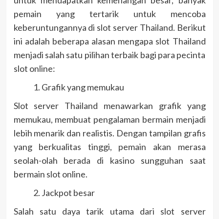
untuk mendapatkan kemenangan besar, banyak
pemain yang tertarik untuk mencoba
keberuntungannya di slot server Thailand. Berikut
ini adalah beberapa alasan mengapa slot Thailand
menjadi salah satu pilihan terbaik bagi para pecinta
slot online:
Grafik yang memukau
Slot server Thailand menawarkan grafik yang
memukau, membuat pengalaman bermain menjadi
lebih menarik dan realistis. Dengan tampilan grafis
yang berkualitas tinggi, pemain akan merasa
seolah-olah berada di kasino sungguhan saat
bermain slot online.
Jackpot besar
Salah satu daya tarik utama dari slot server