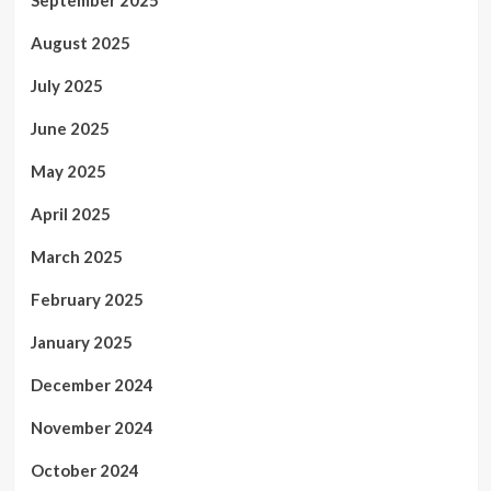
September 2025
August 2025
July 2025
June 2025
May 2025
April 2025
March 2025
February 2025
January 2025
December 2024
November 2024
October 2024