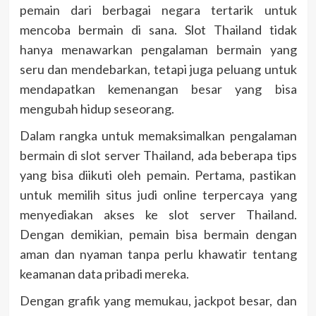
pemain dari berbagai negara tertarik untuk
mencoba bermain di sana. Slot Thailand tidak
hanya menawarkan pengalaman bermain yang
seru dan mendebarkan, tetapi juga peluang untuk
mendapatkan kemenangan besar yang bisa
mengubah hidup seseorang.
Dalam rangka untuk memaksimalkan pengalaman
bermain di slot server Thailand, ada beberapa tips
yang bisa diikuti oleh pemain. Pertama, pastikan
untuk memilih situs judi online terpercaya yang
menyediakan akses ke slot server Thailand.
Dengan demikian, pemain bisa bermain dengan
aman dan nyaman tanpa perlu khawatir tentang
keamanan data pribadi mereka.
Dengan grafik yang memukau, jackpot besar, dan