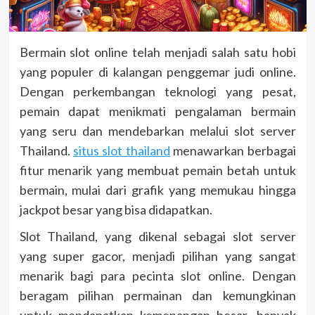
Bermain slot online telah menjadi salah satu hobi
yang populer di kalangan penggemar judi online.
Dengan perkembangan teknologi yang pesat,
pemain dapat menikmati pengalaman bermain
yang seru dan mendebarkan melalui slot server
Thailand.
situs slot thailand
menawarkan berbagai
fitur menarik yang membuat pemain betah untuk
bermain, mulai dari grafik yang memukau hingga
jackpot besar yang bisa didapatkan.
Slot Thailand, yang dikenal sebagai slot server
yang super gacor, menjadi pilihan yang sangat
menarik bagi para pecinta slot online. Dengan
beragam pilihan permainan dan kemungkinan