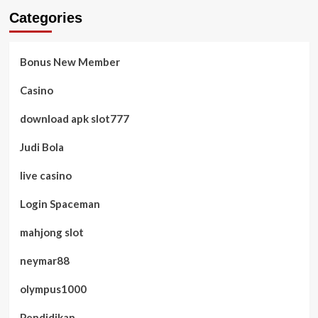
Categories
Bonus New Member
Casino
download apk slot777
Judi Bola
live casino
Login Spaceman
mahjong slot
neymar88
olympus1000
Pendidikan