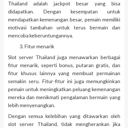
Thailand adalah jackpot besar yang bisa
didapatkan. Dengan kesempatan untuk
mendapatkan kemenangan besar, pemain memiliki
motivasi tambahan untuk terus bermain dan
mencoba keberuntungannya.
Fitur menarik
Slot server Thailand juga menawarkan berbagai
fitur menarik, seperti bonus, putaran gratis, dan
fitur khusus lainnya yang membuat permainan
semakin seru. Fitur-fitur ini juga memungkinkan
pemain untuk meningkatkan peluang kemenangan
mereka dan menikmati pengalaman bermain yang
lebih menyenangkan.
Dengan semua kelebihan yang ditawarkan oleh
slot server Thailand, tidak mengherankan jika