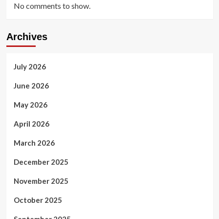
No comments to show.
Archives
July 2026
June 2026
May 2026
April 2026
March 2026
December 2025
November 2025
October 2025