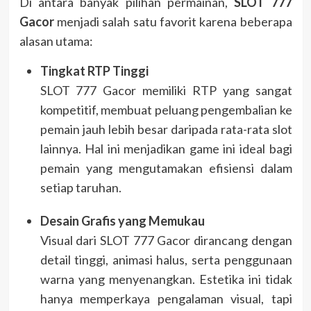
Di antara banyak pilihan permainan,
SLOT 777
Gacor
menjadi salah satu favorit karena beberapa
alasan utama:
Tingkat RTP Tinggi
SLOT 777 Gacor memiliki RTP yang sangat
kompetitif, membuat peluang pengembalian ke
pemain jauh lebih besar daripada rata-rata slot
lainnya. Hal ini menjadikan game ini ideal bagi
pemain yang mengutamakan efisiensi dalam
setiap taruhan.
Desain Grafis yang Memukau
Visual dari SLOT 777 Gacor dirancang dengan
detail tinggi, animasi halus, serta penggunaan
warna yang menyenangkan. Estetika ini tidak
hanya memperkaya pengalaman visual, tapi