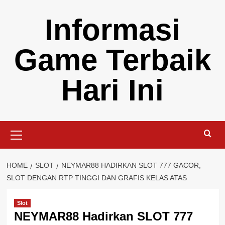
Skip
Informasi
to
content
Game Terbaik
Hari Ini
Primary
Menu
HOME
SLOT
NEYMAR88 HADIRKAN SLOT 777 GACOR,
SLOT DENGAN RTP TINGGI DAN GRAFIS KELAS ATAS
Slot
NEYMAR88 Hadirkan SLOT 777