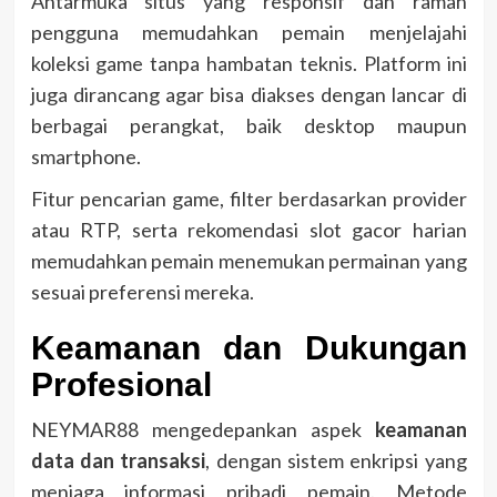
Antarmuka situs yang responsif dan ramah
pengguna memudahkan pemain menjelajahi
koleksi game tanpa hambatan teknis. Platform ini
juga dirancang agar bisa diakses dengan lancar di
berbagai perangkat, baik desktop maupun
smartphone.
Fitur pencarian game, filter berdasarkan provider
atau RTP, serta rekomendasi slot gacor harian
memudahkan pemain menemukan permainan yang
sesuai preferensi mereka.
Keamanan dan Dukungan
Profesional
NEYMAR88 mengedepankan aspek
keamanan
data dan transaksi
, dengan sistem enkripsi yang
menjaga informasi pribadi pemain. Metode