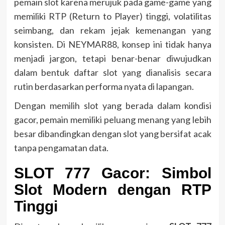
pemain slot karena merujuk pada game-game yang
memiliki RTP (Return to Player) tinggi, volatilitas
seimbang, dan rekam jejak kemenangan yang
konsisten. Di NEYMAR88, konsep ini tidak hanya
menjadi jargon, tetapi benar-benar diwujudkan
dalam bentuk daftar slot yang dianalisis secara
rutin berdasarkan performa nyata di lapangan.
Dengan memilih slot yang berada dalam kondisi
gacor, pemain memiliki peluang menang yang lebih
besar dibandingkan dengan slot yang bersifat acak
tanpa pengamatan data.
SLOT 777 Gacor: Simbol
Slot Modern dengan RTP
Tinggi