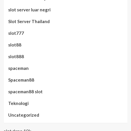
slot server luar negri
Slot Server Thailand
slot777
slot88
slot888
spaceman
Spaceman88
spaceman88 slot
Teknologi
Uncategorized
slot depo 10k