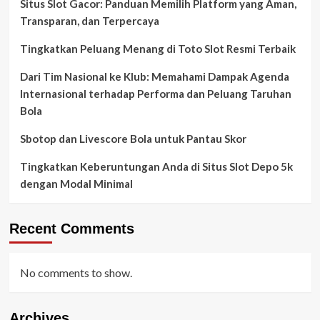
Situs Slot Gacor: Panduan Memilih Platform yang Aman,
Transparan, dan Terpercaya
Tingkatkan Peluang Menang di Toto Slot Resmi Terbaik
Dari Tim Nasional ke Klub: Memahami Dampak Agenda
Internasional terhadap Performa dan Peluang Taruhan
Bola
Sbotop dan Livescore Bola untuk Pantau Skor
Tingkatkan Keberuntungan Anda di Situs Slot Depo 5k
dengan Modal Minimal
Recent Comments
No comments to show.
Archives