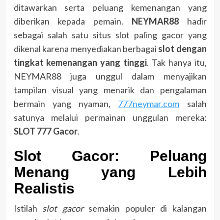
ditawarkan serta peluang kemenangan yang
diberikan kepada pemain.
NEYMAR88
hadir
sebagai salah satu situs slot paling gacor yang
dikenal karena menyediakan berbagai
slot dengan
tingkat kemenangan yang tinggi
. Tak hanya itu,
NEYMAR88 juga unggul dalam menyajikan
tampilan visual yang menarik dan pengalaman
bermain yang nyaman,
777neymar.com
salah
satunya melalui permainan unggulan mereka:
SLOT 777 Gacor
.
Slot Gacor: Peluang
Menang yang Lebih
Realistis
Istilah
slot gacor
semakin populer di kalangan