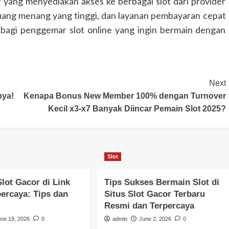
yang menyediakan akses ke berbagai slot dari provider
luang menang yang tinggi, dan layanan pembayaran cepat
agi penggemar slot online yang ingin bermain dengan
Next
nya!
Kenapa Bonus New Member 100% dengan Turnover
Kecil x3-x7 Banyak Diincar Pemain Slot 2025?
Slot
lot Gacor di Link
Tips Sukses Bermain Slot di
ercaya: Tips dan
Situs Slot Gacor Terbaru
Resmi dan Terpercaya
une 19, 2026
0
admin
June 2, 2026
0