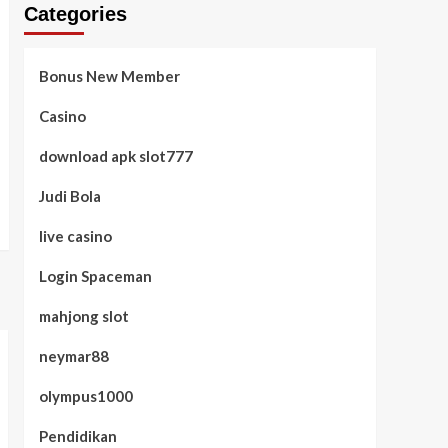
Categories
Bonus New Member
Casino
download apk slot777
Judi Bola
live casino
Login Spaceman
mahjong slot
neymar88
olympus1000
Pendidikan