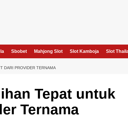
la
Sbobet
Mahjong Slot
Slot Kamboja
Slot Thail
OT DARI PROVIDER TERNAMA
ihan Tepat untuk
ider Ternama