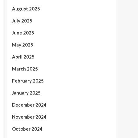
August 2025
July 2025
June 2025
May 2025
April 2025
March 2025
February 2025
January 2025
December 2024
November 2024
October 2024