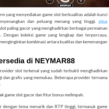
form yang menyediakan game slot berkualitas adalah kunci
enyenangkan dan peluang menang yang tinggi.
situs
 slot paling gacor yang menghadirkan berbagai permainan
ine. Dengan koleksi game yang lengkap dan terpercaya,
menginginkan kombinasi antara kualitas dan kemenangan
Tersedia di NEYMAR88
vider slot terkenal yang sudah terbukti menghadirkan
i dan grafis yang memukau. Beberapa provider ternama
:
k game slot gacor dan fitur bonus melimpah.
er dengan tema menarik dan RTP tinggi, termasuk game