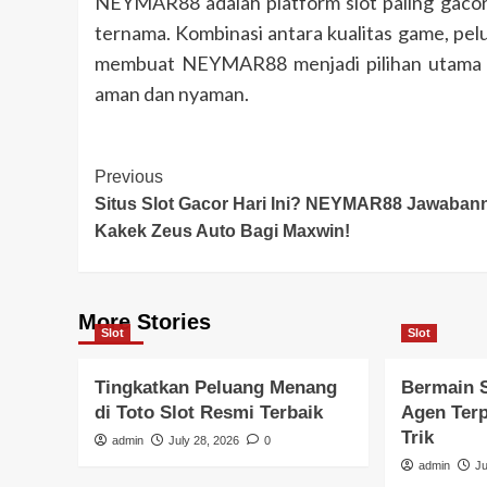
NEYMAR88 adalah platform slot paling gacor 
ternama. Kombinasi antara kualitas game, pe
membuat NEYMAR88 menjadi pilihan utama b
aman dan nyaman.
Post
Previous
Situs Slot Gacor Hari Ini? NEYMAR88 Jawaban
Navigation
Kakek Zeus Auto Bagi Maxwin!
More Stories
Slot
Slot
Tingkatkan Peluang Menang
Bermain S
di Toto Slot Resmi Terbaik
Agen Terp
Trik
admin
July 28, 2026
0
admin
J