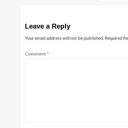
Leave a Reply
Your email address will not be published.
Required fi
Comment
*