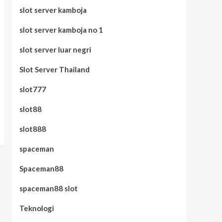
slot server kamboja
slot server kamboja no 1
slot server luar negri
Slot Server Thailand
slot777
slot88
slot888
spaceman
Spaceman88
spaceman88 slot
Teknologi