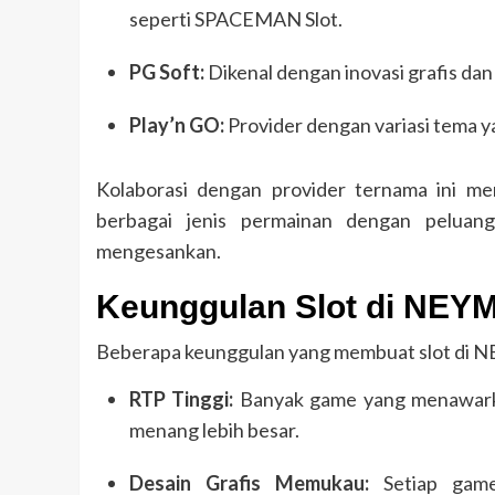
seperti SPACEMAN Slot.
PG Soft:
Dikenal dengan inovasi grafis dan
Play’n GO:
Provider dengan variasi tema ya
Kolaborasi dengan provider ternama ini 
berbagai jenis permainan dengan peluan
mengesankan.
Keunggulan Slot di NEY
Beberapa keunggulan yang membuat slot di NE
RTP Tinggi:
Banyak game yang menawarka
menang lebih besar.
Desain Grafis Memukau:
Setiap game 