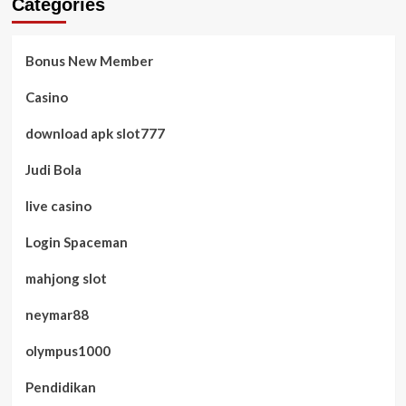
Categories
Bonus New Member
Casino
download apk slot777
Judi Bola
live casino
Login Spaceman
mahjong slot
neymar88
olympus1000
Pendidikan