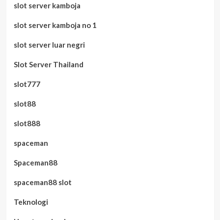
slot server kamboja
slot server kamboja no 1
slot server luar negri
Slot Server Thailand
slot777
slot88
slot888
spaceman
Spaceman88
spaceman88 slot
Teknologi