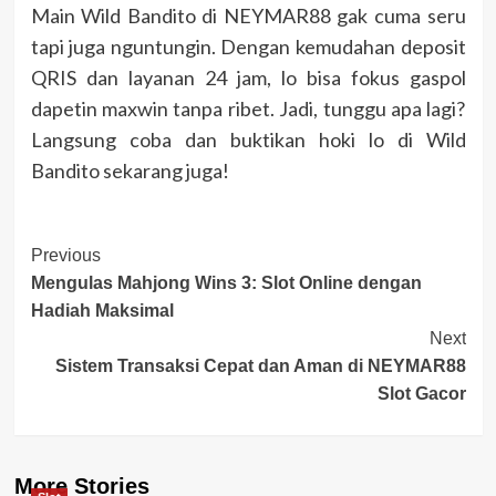
Main Wild Bandito di NEYMAR88 gak cuma seru
tapi juga nguntungin. Dengan kemudahan deposit
QRIS dan layanan 24 jam, lo bisa fokus gaspol
dapetin maxwin tanpa ribet. Jadi, tunggu apa lagi?
Langsung coba dan buktikan hoki lo di Wild
Bandito sekarang juga!
Post
Previous
Mengulas Mahjong Wins 3: Slot Online dengan
Navigation
Hadiah Maksimal
Next
Sistem Transaksi Cepat dan Aman di NEYMAR88
Slot Gacor
More Stories