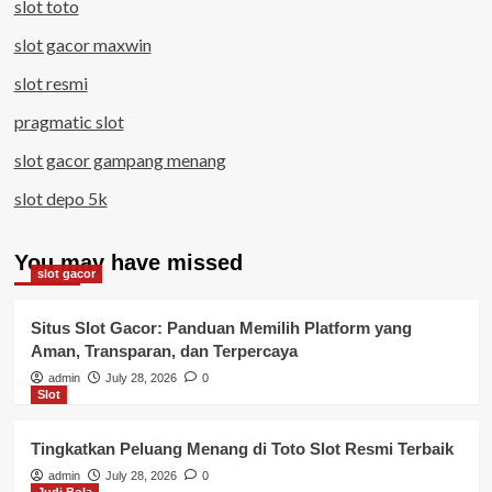
slot toto
slot gacor maxwin
slot resmi
pragmatic slot
slot gacor gampang menang
slot depo 5k
You may have missed
slot gacor
Situs Slot Gacor: Panduan Memilih Platform yang
Aman, Transparan, dan Terpercaya
admin
July 28, 2026
0
Slot
Tingkatkan Peluang Menang di Toto Slot Resmi Terbaik
admin
July 28, 2026
0
Judi Bola