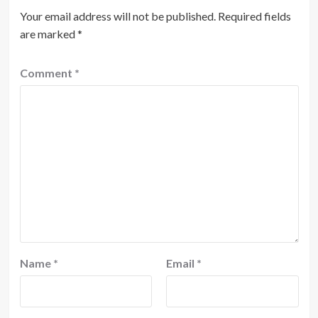
Your email address will not be published.
Required fields
are marked
*
Comment
*
Name
*
Email
*