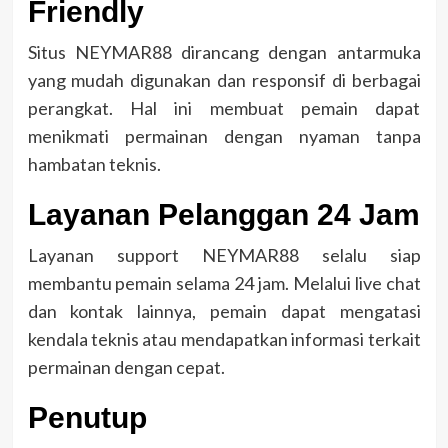
Friendly
Situs NEYMAR88 dirancang dengan antarmuka
yang mudah digunakan dan responsif di berbagai
perangkat. Hal ini membuat pemain dapat
menikmati permainan dengan nyaman tanpa
hambatan teknis.
Layanan Pelanggan 24 Jam
Layanan support NEYMAR88 selalu siap
membantu pemain selama 24 jam. Melalui live chat
dan kontak lainnya, pemain dapat mengatasi
kendala teknis atau mendapatkan informasi terkait
permainan dengan cepat.
Penutup