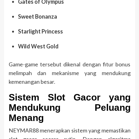
Gates of Olympus
Sweet Bonanza
Starlight Princess
Wild West Gold
Game-game tersebut dikenal dengan fitur bonus
melimpah dan mekanisme yang mendukung
kemenangan besar.
Sistem Slot Gacor yang
Mendukung Peluang
Menang
NEYMAR88 menerapkan sistem yang memastikan
slot gacor secara rutin. Dengan algoritma