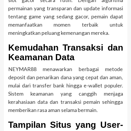
permainan yang transparan dan update informasi
tentang game yang sedang gacor, pemain dapat
memanfaatkan momen terbaik untuk
meningkatkan peluang kemenangan mereka.
Kemudahan Transaksi dan
Keamanan Data
NEYMAR88 menawarkan berbagai metode
deposit dan penarikan dana yang cepat dan aman,
mulai dari transfer bank hingga e-wallet populer.
Sistem keamanan yang canggih menjaga
kerahasiaan data dan transaksi pemain sehingga
memberikan rasa aman selama bermain.
Tampilan Situs yang User-