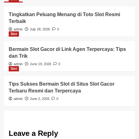
Tingkatkan Peluang Menang di Toto Slot Resmi
Terbaik
admin
July 28, 2026
0
Slot
Bermain Slot Gacor di Link Agen Terpercaya: Tips
dan Trik
admin
June 19, 2026
0
Slot
Tips Sukses Bermain Slot di Situs Slot Gacor
Terbaru Resmi dan Terpercaya
admin
June 2, 2026
0
Leave a Reply