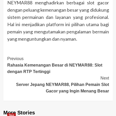
NEYMAR88 menghadirkan berbagai slot gacor
dengan peluang kemenangan besar yang didukung
sistem permainan dan layanan yang profesional.
Hal ini menjadikan platform ini pilihan utama bagi
pemain yang mengutamakan pengalaman bermain
yang menguntungkan dan nyaman.
Post
Previous
Rahasia Kemenangan Besar di NEYMAR88: Slot
Navigation
dengan RTP Tertinggi
Next
Server Jepang NEYMAR88, Pilihan Pemain Slot
Gacor yang Ingin Menang Besar
More Stories
Slot