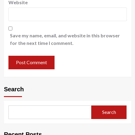
Website
Save my name, email, and website in this browser
for the next time I comment.
Search
Search
Recent Posts