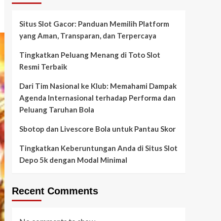
Situs Slot Gacor: Panduan Memilih Platform
yang Aman, Transparan, dan Terpercaya
Tingkatkan Peluang Menang di Toto Slot
Resmi Terbaik
Dari Tim Nasional ke Klub: Memahami Dampak
Agenda Internasional terhadap Performa dan
Peluang Taruhan Bola
Sbotop dan Livescore Bola untuk Pantau Skor
Tingkatkan Keberuntungan Anda di Situs Slot
Depo 5k dengan Modal Minimal
Recent Comments