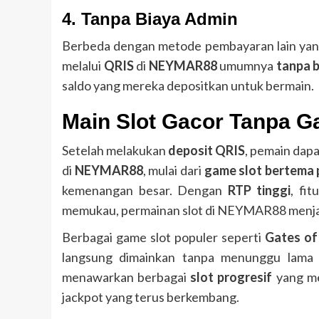
4.
Tanpa Biaya Admin
Berbeda dengan metode pembayaran lain yang
melalui
QRIS
di
NEYMAR88
umumnya
tanpa 
saldo yang mereka depositkan untuk bermain.
Main Slot Gacor Tanpa 
Setelah melakukan
deposit QRIS
, pemain dap
di
NEYMAR88
, mulai dari
game slot bertema
kemenangan besar. Dengan
RTP tinggi
, fi
memukau, permainan slot di NEYMAR88 menj
Berbagai game slot populer seperti
Gates o
langsung dimainkan tanpa menunggu lama s
menawarkan berbagai
slot progresif
yang me
jackpot yang terus berkembang.