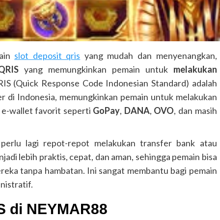
ain
slot deposit qris
yang mudah dan menyenangkan,
QRIS
yang memungkinkan pemain untuk
melakukan
RIS (Quick Response Code Indonesian Standard) adalah
ler di Indonesia, memungkinkan pemain untuk melakukan
e-wallet favorit seperti
GoPay
,
DANA
,
OVO
, dan masih
 perlu lagi repot-repot melakukan transfer bank atau
adi lebih praktis, cepat, dan aman, sehingga pemain bisa
ereka tanpa hambatan. Ini sangat membantu bagi pemain
istratif.
IS di NEYMAR88