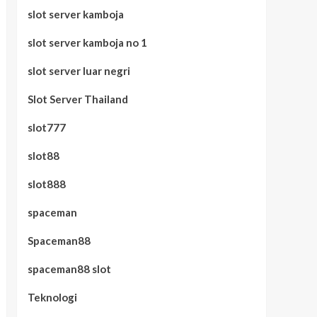
slot server kamboja
slot server kamboja no 1
slot server luar negri
Slot Server Thailand
slot777
slot88
slot888
spaceman
Spaceman88
spaceman88 slot
Teknologi