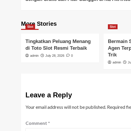
More Stories
Slot
Slot
Tingkatkan Peluang Menang
Bermain S
di Toto Slot Resmi Terbaik
Agen Terp
Trik
admin
July 28, 2026
0
admin
J
Leave a Reply
Your email address will not be published.
Required fi
Comment
*