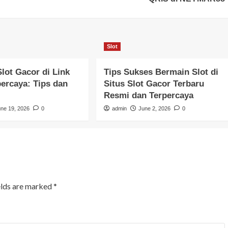
Slot
lot Gacor di Link
Tips Sukses Bermain Slot di
ercaya: Tips dan
Situs Slot Gacor Terbaru
Resmi dan Terpercaya
une 19, 2026
0
admin
June 2, 2026
0
elds are marked
*