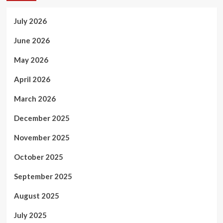
July 2026
June 2026
May 2026
April 2026
March 2026
December 2025
November 2025
October 2025
September 2025
August 2025
July 2025