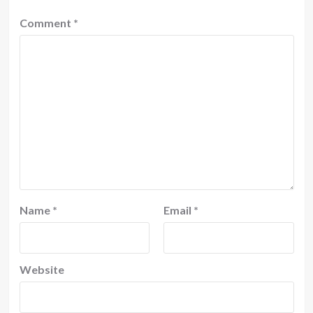
Comment
*
Name
*
Email
*
Website