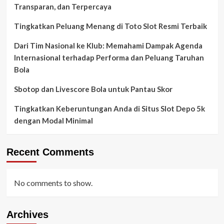
Transparan, dan Terpercaya
Tingkatkan Peluang Menang di Toto Slot Resmi Terbaik
Dari Tim Nasional ke Klub: Memahami Dampak Agenda
Internasional terhadap Performa dan Peluang Taruhan
Bola
Sbotop dan Livescore Bola untuk Pantau Skor
Tingkatkan Keberuntungan Anda di Situs Slot Depo 5k
dengan Modal Minimal
Recent Comments
No comments to show.
Archives