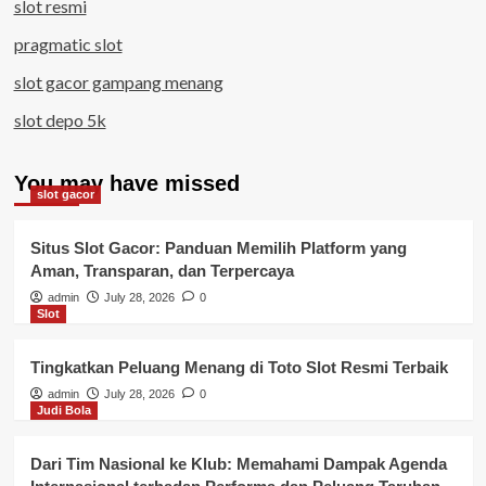
slot resmi
pragmatic slot
slot gacor gampang menang
slot depo 5k
You may have missed
slot gacor
Situs Slot Gacor: Panduan Memilih Platform yang
Aman, Transparan, dan Terpercaya
admin
July 28, 2026
0
Slot
Tingkatkan Peluang Menang di Toto Slot Resmi Terbaik
admin
July 28, 2026
0
Judi Bola
Dari Tim Nasional ke Klub: Memahami Dampak Agenda