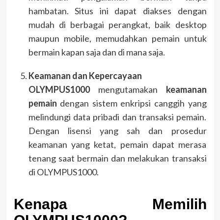
hambatan. Situs ini dapat diakses dengan
mudah di berbagai perangkat, baik desktop
maupun mobile, memudahkan pemain untuk
bermain kapan saja dan di mana saja.
Keamanan dan Kepercayaan
OLYMPUS1000
mengutamakan
keamanan
pemain
dengan sistem enkripsi canggih yang
melindungi data pribadi dan transaksi pemain.
Dengan lisensi yang sah dan prosedur
keamanan yang ketat, pemain dapat merasa
tenang saat bermain dan melakukan transaksi
di OLYMPUS1000.
Kenapa Memilih