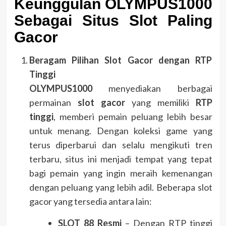
Keunggulan OLYMPUS1000
Sebagai Situs Slot Paling
Gacor
Beragam Pilihan Slot Gacor dengan RTP
Tinggi
OLYMPUS1000
menyediakan berbagai
permainan
slot gacor
yang memiliki
RTP
tinggi
, memberi pemain peluang lebih besar
untuk menang. Dengan koleksi game yang
terus diperbarui dan selalu mengikuti tren
terbaru, situs ini menjadi tempat yang tepat
bagi pemain yang ingin meraih kemenangan
dengan peluang yang lebih adil. Beberapa slot
gacor yang tersedia antara lain:
SLOT 88 Resmi
– Dengan RTP tinggi