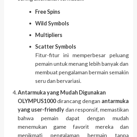
Free Spins
Wild Symbols
Multipliers
Scatter Symbols
Fitur-fitur ini memperbesar peluang
pemain untuk menang lebih banyak dan
membuat pengalaman bermain semakin
seru dan bervariasi.
Antarmuka yang Mudah Digunakan
OLYMPUS1000
dirancang dengan
antarmuka
yang user-friendly
dan responsif, memastikan
bahwa pemain dapat dengan mudah
menemukan game favorit mereka dan
menikmati pengalaman bermain tanpa