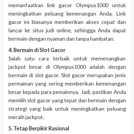
memanfaatkan link gacor Olympus1000 untuk
meningkatkan peluang kemenangan Anda. Link
gacor ini biasanya memberikan akses cepat dan
lancar ke situs judi online, sehingga Anda dapat
bermain dengan nyaman dan tanpa hambatan.
4. Bermain di Slot Gacor
Salah satu cara terbaik untuk memenangkan
jackpot besar di Olympus1000 adalah dengan
bermain di slot gacor. Slot gacor merupakan jenis
permainan yang sering memberikan kemenangan
besar kepada para pemainnya. Jadi, pastikan Anda
memilih slot gacor yang tepat dan bermain dengan
strategi yang baik untuk meningkatkan peluang
meraih jackpot.
5. Tetap Berpikir Rasional