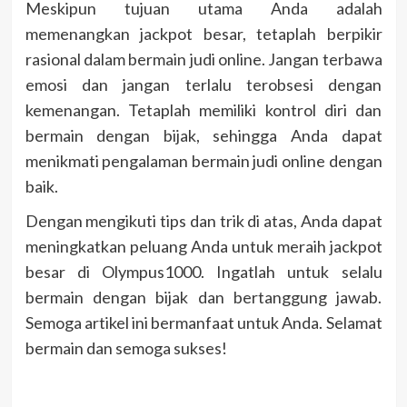
Meskipun tujuan utama Anda adalah
memenangkan jackpot besar, tetaplah berpikir
rasional dalam bermain judi online. Jangan terbawa
emosi dan jangan terlalu terobsesi dengan
kemenangan. Tetaplah memiliki kontrol diri dan
bermain dengan bijak, sehingga Anda dapat
menikmati pengalaman bermain judi online dengan
baik.
Dengan mengikuti tips dan trik di atas, Anda dapat
meningkatkan peluang Anda untuk meraih jackpot
besar di Olympus1000. Ingatlah untuk selalu
bermain dengan bijak dan bertanggung jawab.
Semoga artikel ini bermanfaat untuk Anda. Selamat
bermain dan semoga sukses!