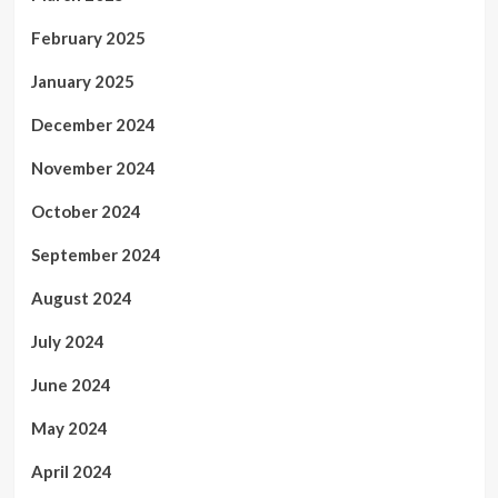
February 2025
January 2025
December 2024
November 2024
October 2024
September 2024
August 2024
July 2024
June 2024
May 2024
April 2024