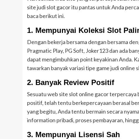
site judi slot gacor itu pantas untuk Anda per
baca berikut ini.
1. Mempunyai Koleksi Slot Pali
Dengan bekerja bersama dengan bersama dengan
Pragmatic Play, PG Soft, Joker123 dan ada banya
dapat mengimbuhkan point keyakinan Anda. Kar
tawarkan banyak variasi tipe game judi online 
2. Banyak Review Positif
Sesuatu web site slot online gacor terpercaya
positif, telah tentu berkepercayaan berasal ber
yang begitu, Anda tentu bermain secara nyaman
information pribadi, proses pembayaran, hingga
3. Mempunyai Lisensi Sah