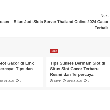
Next
roses
Situs Judi Slots Server Thailand Online 2024 Gacor
Terbaik
Slot
lot Gacor di Link
Tips Sukses Bermain Slot di
ercaya: Tips dan
Situs Slot Gacor Terbaru
Resmi dan Terpercaya
une 19, 2026
0
admin
June 2, 2026
0