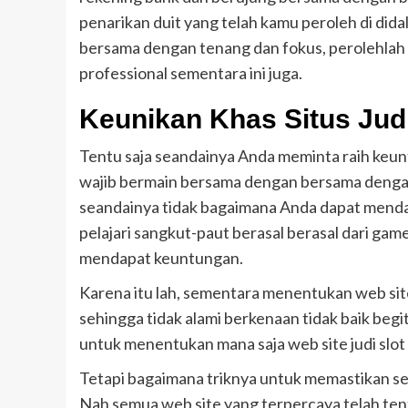
penarikan duit yang telah kamu peroleh di did
bersama dengan tenang dan fokus, perolehlah 
professional sementara ini juga.
Keunikan Khas Situs Judi
Tentu saja seandainya Anda meminta raih keunt
wajib bermain bersama dengan bersama dengan
seandainya tidak bagaimana Anda dapat mendap
pelajari sangkut-paut berasal berasal dari game
mendapat keuntungan.
Karena itu lah, sementara menentukan web site
sehingga tidak alami berkenaan tidak baik be
untuk menentukan mana saja web site judi slot
Tetapi bagaimana triknya untuk memastikan sesu
Nah semua web site yang terpercaya telah ten