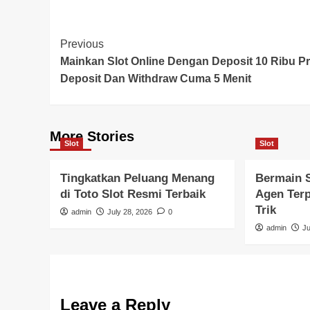
Post
Previous
Mainkan Slot Online Dengan Deposit 10 Ribu P
Navigation
Deposit Dan Withdraw Cuma 5 Menit
More Stories
Slot
Slot
Tingkatkan Peluang Menang
Bermain S
di Toto Slot Resmi Terbaik
Agen Terp
Trik
admin
July 28, 2026
0
admin
J
Leave a Reply