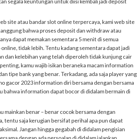
 segala keuntungan untuk diisi kembali jadi deposit
 site atau bandar slot online terpercaya, kami web site
menanggung bahwa proses deposit dan withdraw atau
 hanya dapat memakan sementara 5 menit di semua
o online, tidak lebih. Tentu kadang sementara dapat jadi
 dan kelebihan yang telah diperoleh tidak kunjung cair
penting, kamu wajib isikan beraneka macam information
dan tipe bank yang benar. Terkadang, ada saja player yang
emo gacor 2023 information diri bersama dengan bersama
au bahwa information dapat bocor di didalam bermain di
kamu mainkan benar – benar cocok bersama dengan
 tentu saja kerugian bersifat perihal apa pun dapat
ksimal. Jangan hingga gegabah di didalam pengisian
rsama dengan ada persoalan di didalam jalankan