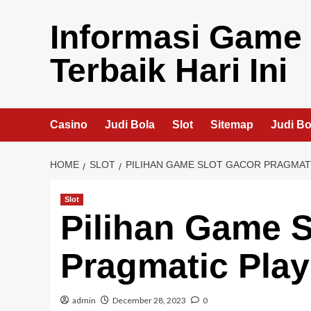
Skip
to
Informasi Game
content
Terbaik Hari Ini
Casino
Judi Bola
Slot
Sitemap
Judi Bo
HOME
SLOT
PILIHAN GAME SLOT GACOR PRAGMAT
Slot
Pilihan Game S
Pragmatic Pla
admin
December 28, 2023
0