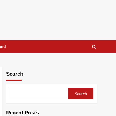
and
Search
Search
Recent Posts