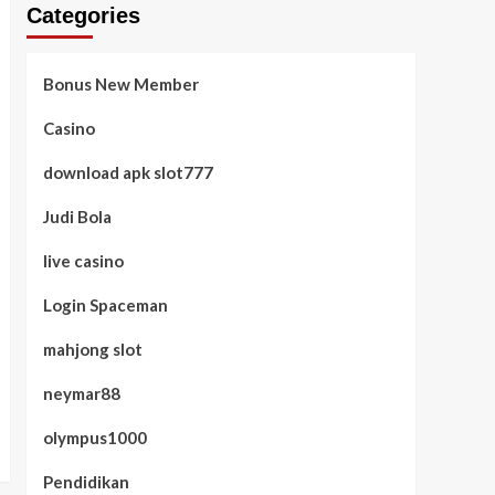
Categories
Bonus New Member
Casino
download apk slot777
Judi Bola
live casino
Login Spaceman
mahjong slot
neymar88
olympus1000
Pendidikan