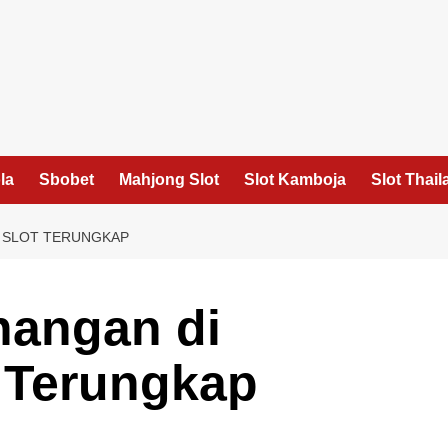
la
Sbobet
Mahjong Slot
Slot Kamboja
Slot Thail
 SLOT TERUNGKAP
angan di
t Terungkap