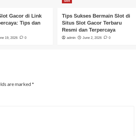
Slot
lot Gacor di Link
Tips Sukses Bermain Slot di
ercaya: Tips dan
Situs Slot Gacor Terbaru
Resmi dan Terpercaya
une 19, 2026
0
admin
June 2, 2026
0
elds are marked
*