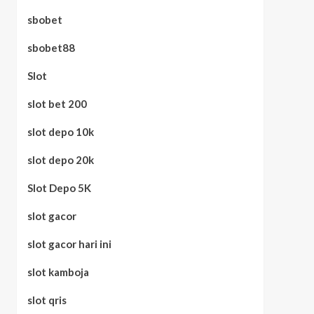
sbobet
sbobet88
Slot
slot bet 200
slot depo 10k
slot depo 20k
Slot Depo 5K
slot gacor
slot gacor hari ini
slot kamboja
slot qris