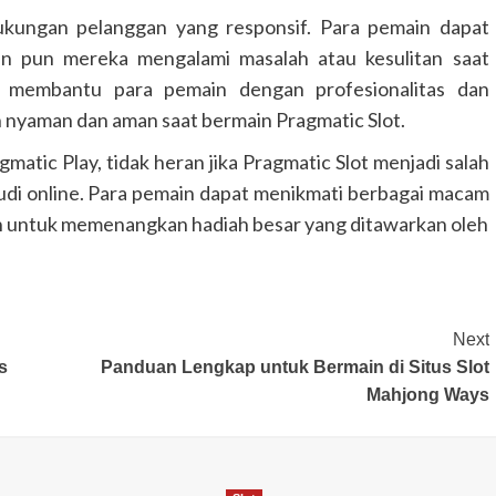
ukungan pelanggan yang responsif. Para pemain dapat
 pun mereka mengalami masalah atau kesulitan saat
p membantu para pemain dengan profesionalitas dan
 nyaman dan aman saat bermain Pragmatic Slot.
matic Play, tidak heran jika Pragmatic Slot menjadi salah
 judi online. Para pemain dapat menikmati berbagai macam
an untuk memenangkan hadiah besar yang ditawarkan oleh
Next
s
Panduan Lengkap untuk Bermain di Situs Slot
Mahjong Ways