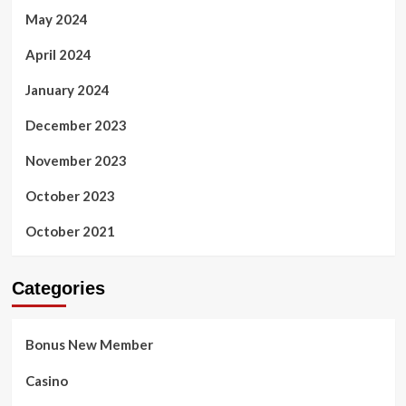
May 2024
April 2024
January 2024
December 2023
November 2023
October 2023
October 2021
Categories
Bonus New Member
Casino