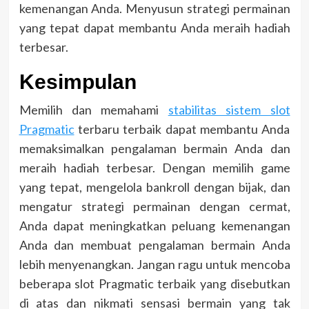
kemenangan Anda. Menyusun strategi permainan
yang tepat dapat membantu Anda meraih hadiah
terbesar.
Kesimpulan
Memilih dan memahami
stabilitas sistem slot
Pragmatic
terbaru terbaik dapat membantu Anda
memaksimalkan pengalaman bermain Anda dan
meraih hadiah terbesar. Dengan memilih game
yang tepat, mengelola bankroll dengan bijak, dan
mengatur strategi permainan dengan cermat,
Anda dapat meningkatkan peluang kemenangan
Anda dan membuat pengalaman bermain Anda
lebih menyenangkan. Jangan ragu untuk mencoba
beberapa slot Pragmatic terbaik yang disebutkan
di atas dan nikmati sensasi bermain yang tak