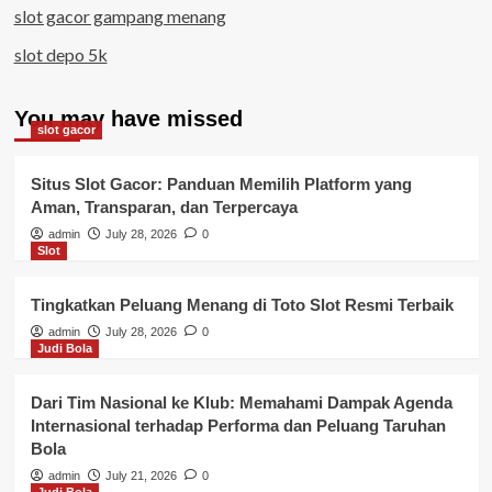
slot gacor gampang menang
slot depo 5k
You may have missed
slot gacor
Situs Slot Gacor: Panduan Memilih Platform yang
Aman, Transparan, dan Terpercaya
admin
July 28, 2026
0
Slot
Tingkatkan Peluang Menang di Toto Slot Resmi Terbaik
admin
July 28, 2026
0
Judi Bola
Dari Tim Nasional ke Klub: Memahami Dampak Agenda
Internasional terhadap Performa dan Peluang Taruhan
Bola
admin
July 21, 2026
0
Judi Bola