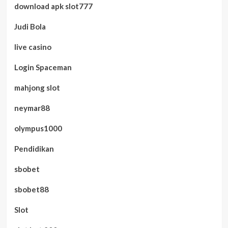
download apk slot777
Judi Bola
live casino
Login Spaceman
mahjong slot
neymar88
olympus1000
Pendidikan
sbobet
sbobet88
Slot