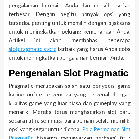
pengalaman bermain Anda dan meraih hadiah
terbesar. Dengan begitu banyak opsi yang
tersedia, penting untuk memilih dengan bijaksana
untuk meningkatkan peluang kemenangan Anda.
Artikel ini akan membahas beberapa
slotpragmatic.store
terbaik yang harus Anda coba
untuk meningkatkan pengalaman bermain Anda.
Pengenalan Slot Pragmatic
Pragmatic merupakan salah satu penyedia game
kasino online terkemuka yang terkenal dengan
kualitas game yang luar biasa dan gameplay yang
menarik. Mereka terus menghadirkan slot baru
secara rutin, sehingga para pemain selalu memiliki
opsi yang segar untuk dicoba.
Pola Permainan Slot
Pragmatic
biasanya menawarkan berbagai fitur