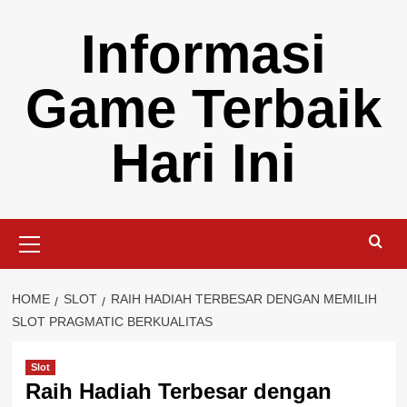
Skip
Informasi
to
content
Game Terbaik
Hari Ini
Primary
Menu
HOME
SLOT
RAIH HADIAH TERBESAR DENGAN MEMILIH
SLOT PRAGMATIC BERKUALITAS
Slot
Raih Hadiah Terbesar dengan