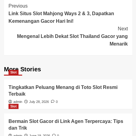
Post
Previous
Link Situs Slot Mahjong Ways 2 & 3, Dapatkan
Navigation
Kemenangan Gacor Hari Ini!
Next
Mengenal Lebih Dekat Slot Thailand Gacor yang
Menarik
More Stories
Slot
Tingkatkan Peluang Menang di Toto Slot Resmi
Terbaik
admin
July 28, 2026
0
Slot
Bermain Slot Gacor di Link Agen Terpercaya: Tips
dan Trik
admin
June 19, 2026
0