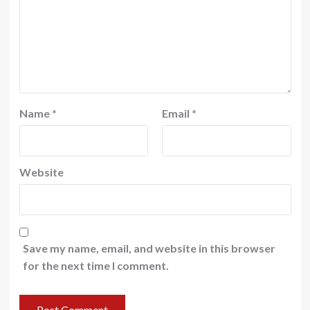
Name
*
Email
*
Website
Save my name, email, and website in this browser
for the next time I comment.