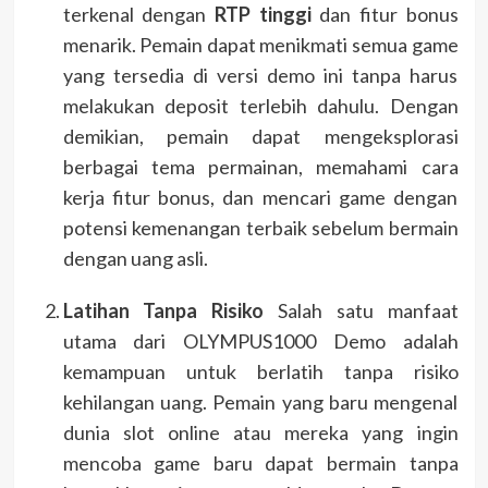
terkenal dengan
RTP tinggi
dan fitur bonus
menarik. Pemain dapat menikmati semua game
yang tersedia di versi demo ini tanpa harus
melakukan deposit terlebih dahulu. Dengan
demikian, pemain dapat mengeksplorasi
berbagai tema permainan, memahami cara
kerja fitur bonus, dan mencari game dengan
potensi kemenangan terbaik sebelum bermain
dengan uang asli.
Latihan Tanpa Risiko
Salah satu manfaat
utama dari OLYMPUS1000 Demo adalah
kemampuan untuk berlatih tanpa risiko
kehilangan uang. Pemain yang baru mengenal
dunia slot online atau mereka yang ingin
mencoba game baru dapat bermain tanpa