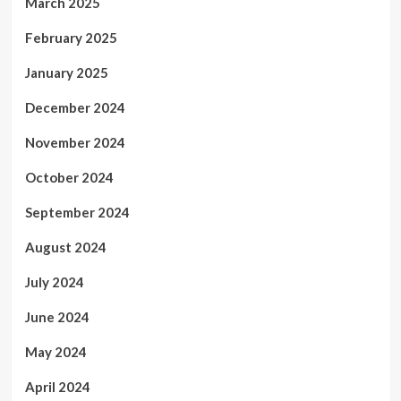
March 2025
February 2025
January 2025
December 2024
November 2024
October 2024
September 2024
August 2024
July 2024
June 2024
May 2024
April 2024