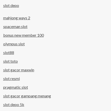
slot depo
mahjong ways 2
spaceman slot
bonus new member 100
olympus slot
slot88
slot toto
slot gacor maxwin
slot resmi
pragmatic slot
slot gacor gampang menang
slot depo 5k