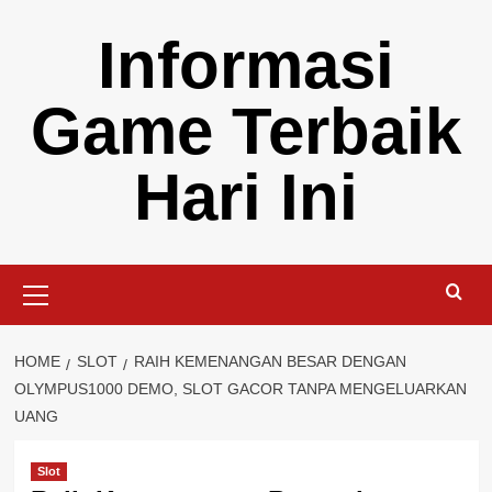
Skip
Informasi
to
content
Game Terbaik
Hari Ini
Primary
Menu
HOME
SLOT
RAIH KEMENANGAN BESAR DENGAN
OLYMPUS1000 DEMO, SLOT GACOR TANPA MENGELUARKAN
UANG
Slot