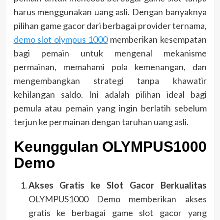
harus menggunakan uang asli. Dengan banyaknya
pilihan game gacor dari berbagai provider ternama,
demo slot olympus 1000
memberikan kesempatan
bagi pemain untuk mengenal mekanisme
permainan, memahami pola kemenangan, dan
mengembangkan strategi tanpa khawatir
kehilangan saldo. Ini adalah pilihan ideal bagi
pemula atau pemain yang ingin berlatih sebelum
terjun ke permainan dengan taruhan uang asli.
Keunggulan OLYMPUS1000
Demo
Akses Gratis ke Slot Gacor Berkualitas
OLYMPUS1000 Demo memberikan akses
gratis ke berbagai game slot gacor yang