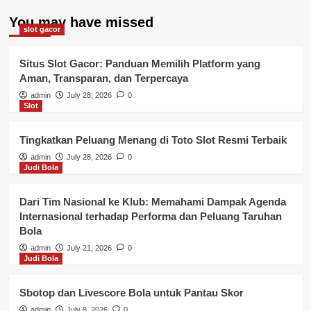
You may have missed
slot gacor
Situs Slot Gacor: Panduan Memilih Platform yang
Aman, Transparan, dan Terpercaya
admin
July 28, 2026
0
Slot
Tingkatkan Peluang Menang di Toto Slot Resmi Terbaik
admin
July 28, 2026
0
Judi Bola
Dari Tim Nasional ke Klub: Memahami Dampak Agenda
Internasional terhadap Performa dan Peluang Taruhan
Bola
admin
July 21, 2026
0
Judi Bola
Sbotop dan Livescore Bola untuk Pantau Skor
admin
July 8, 2026
0