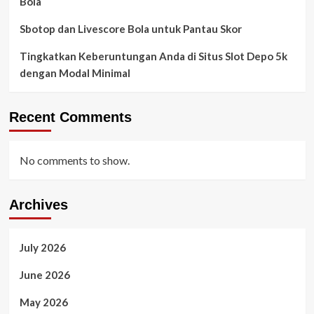
Bola
Sbotop dan Livescore Bola untuk Pantau Skor
Tingkatkan Keberuntungan Anda di Situs Slot Depo 5k
dengan Modal Minimal
Recent Comments
No comments to show.
Archives
July 2026
June 2026
May 2026