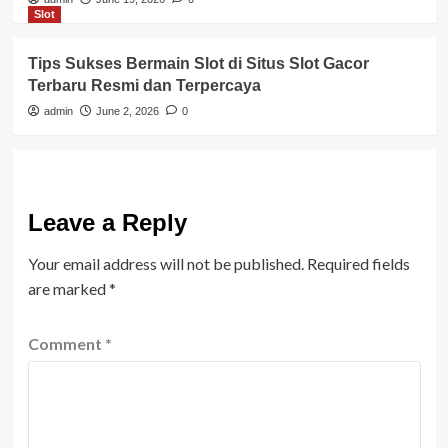
Slot
Tips Sukses Bermain Slot di Situs Slot Gacor
Terbaru Resmi dan Terpercaya
admin
June 2, 2026
0
Leave a Reply
Your email address will not be published.
Required fields
are marked
*
Comment
*