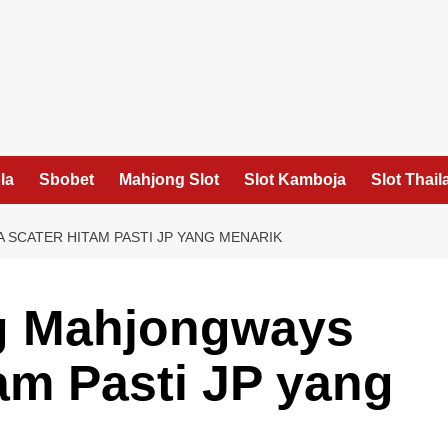
la
Sbobet
Mahjong Slot
Slot Kamboja
Slot Thail
SCATER HITAM PASTI JP YANG MENARIK
ng Mahjongways
am Pasti JP yang