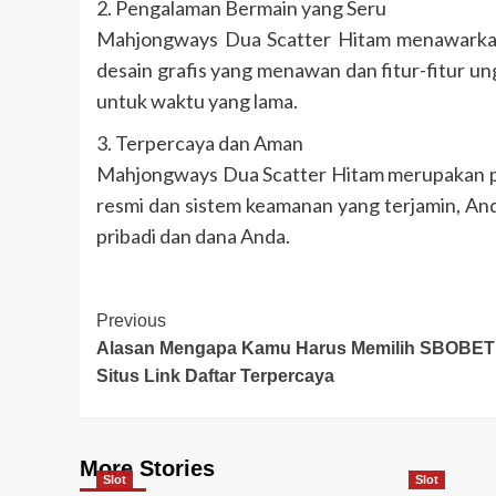
2. Pengalaman Bermain yang Seru
Mahjongways Dua Scatter Hitam menawarkan
desain grafis yang menawan dan fitur-fitur u
untuk waktu yang lama.
3. Terpercaya dan Aman
Mahjongways Dua Scatter Hitam merupakan pe
resmi dan sistem keamanan yang terjamin, An
pribadi dan dana Anda.
Post
Previous
Alasan Mengapa Kamu Harus Memilih SBOBET
Navigation
Situs Link Daftar Terpercaya
More Stories
Slot
Slot