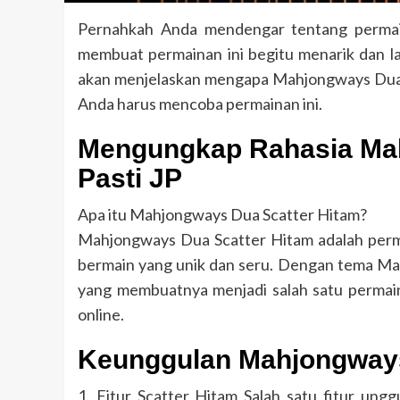
Pernahkah Anda mendengar tentang permai
membuat permainan ini begitu menarik dan la
akan menjelaskan mengapa Mahjongways Dua S
Anda harus mencoba permainan ini.
Mengungkap Rahasia Mah
Pasti JP
Apa itu Mahjongways Dua Scatter Hitam?
Mahjongways Dua Scatter Hitam adalah per
bermain yang unik dan seru. Dengan tema Mah
yang membuatnya menjadi salah satu permain
online.
Keunggulan Mahjongways
1. Fitur Scatter Hitam Salah satu fitur ung