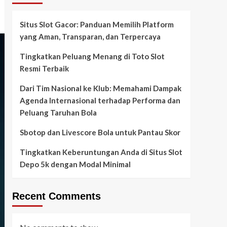
Situs Slot Gacor: Panduan Memilih Platform
yang Aman, Transparan, dan Terpercaya
Tingkatkan Peluang Menang di Toto Slot
Resmi Terbaik
Dari Tim Nasional ke Klub: Memahami Dampak
Agenda Internasional terhadap Performa dan
Peluang Taruhan Bola
Sbotop dan Livescore Bola untuk Pantau Skor
Tingkatkan Keberuntungan Anda di Situs Slot
Depo 5k dengan Modal Minimal
Recent Comments