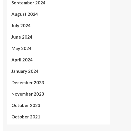
September 2024
August 2024
July 2024
June 2024
May 2024
April 2024
January 2024
December 2023
November 2023
October 2023
October 2021