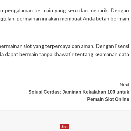
 pengalaman bermain yang seru dan menarik. Dengan
nggulan, permainan ini akan membuat Anda betah bermain
rmainan slot yang terpercaya dan aman. Dengan lisensi
da dapat bermain tanpa khawatir tentang keamanan data
Next
Solusi Cerdas: Jaminan Kekalahan 100 untuk
Pemain Slot Online
Slot