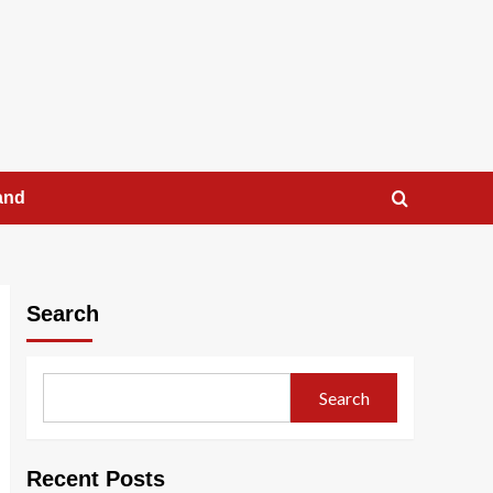
and
Search
Search
Recent Posts