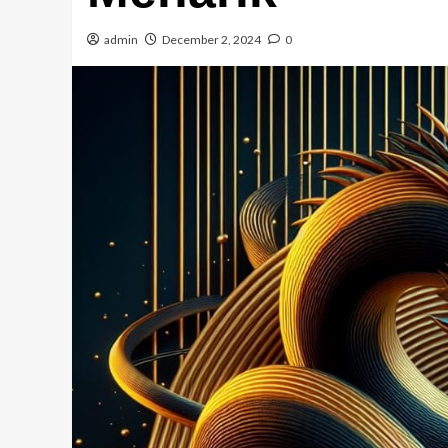
admin
December 2, 2024
0