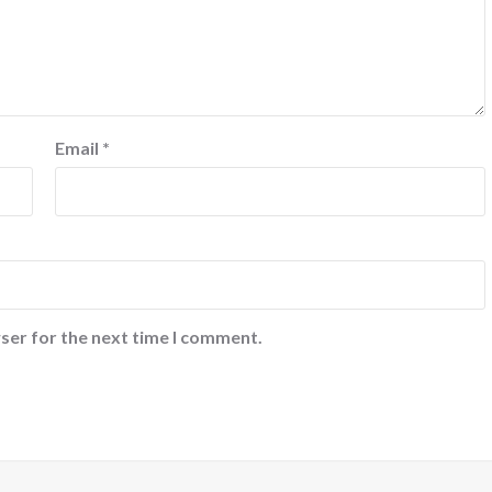
Email
*
ser for the next time I comment.