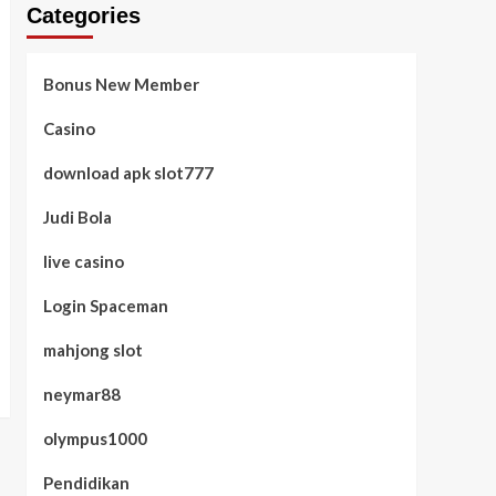
Categories
Bonus New Member
Casino
download apk slot777
Judi Bola
live casino
Login Spaceman
mahjong slot
neymar88
olympus1000
Pendidikan