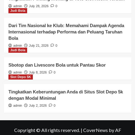
admin
July 28, 2026
0
Judi Bola
Dari Tim Nasional ke Klub: Memahami Dampak Agenda
Internasional terhadap Performa dan Peluang Taruhan
Bola
admin
July 21, 2026
0
Judi Bola
Sbotop dan Livescore Bola untuk Pantau Skor
admin
July 8, 2026
0
Slot Depo 5K
Tingkatkan Keberuntungan Anda di Situs Slot Depo 5k
dengan Modal Minimal
admin
July 2, 2026
0
Copyright © All rights reserved.
|
CoverNews
by AF