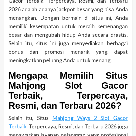
Gacor Terbaik, Terpercaya, Resmi, dan Terbaru
2026 adalah adanya jackpot besar yang bisa Anda
menangkan. Dengan bermain di situs ini, Anda
memiliki kesempatan untuk meraih kemenangan
besar dan mengubah hidup Anda secara drastis.
Selain itu, situs ini juga menyediakan berbagai
bonus dan promosi menarik yang dapat
meningkatkan peluang Anda untuk menang.
Mengapa Memilih Situs
Mahjong Slot Gacor
Terbaik, Terpercaya,
Resmi, dan Terbaru 2026?
Selain itu, Situs
Mahjong Ways 2 Slot Gacor
Terbaik
, Terpercaya, Resmi, dan Terbaru 2026 juga
menawarkan layanan pelanggan yang profesional