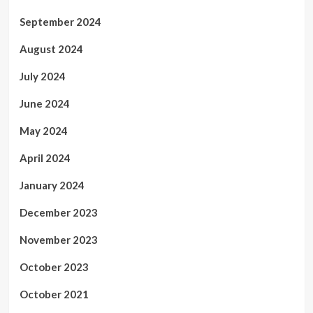
September 2024
August 2024
July 2024
June 2024
May 2024
April 2024
January 2024
December 2023
November 2023
October 2023
October 2021