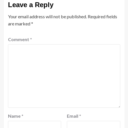
Leave a Reply
Your email address will not be published.
Required fields
are marked
*
Comment
*
Name
*
Email
*