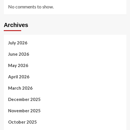
No comments to show.
Archives
July 2026
June 2026
May 2026
April 2026
March 2026
December 2025
November 2025
October 2025