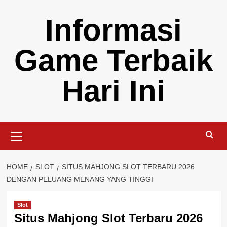
Skip
Informasi
to
content
Game Terbaik
Hari Ini
Primary
Menu
HOME
SLOT
SITUS MAHJONG SLOT TERBARU 2026
DENGAN PELUANG MENANG YANG TINGGI
Slot
Situs Mahjong Slot Terbaru 2026