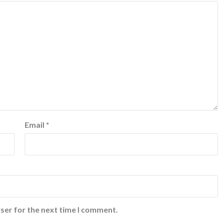
Email
*
ser for the next time I comment.