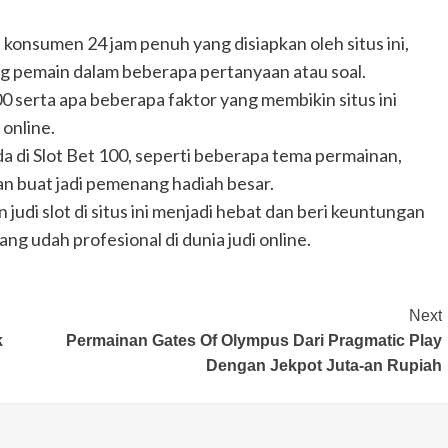
n konsumen 24 jam penuh yang disiapkan oleh situs ini,
 pemain dalam beberapa pertanyaan atau soal.
00 serta apa beberapa faktor yang membikin situs ini
 online.
da di Slot Bet 100, seperti beberapa tema permainan,
nan buat jadi pemenang hadiah besar.
udi slot di situs ini menjadi hebat dan beri keuntungan
g udah profesional di dunia judi online.
Next
k
Permainan Gates Of Olympus Dari Pragmatic Play
Dengan Jekpot Juta-an Rupiah