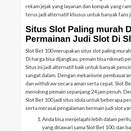
rekam jejak yang layanan dan kompak yang rama
terus jadi alternatif khusus untuk banyak fans ju
Situs Slot Paling murah
Permainan Judi Slot Di Sl
Slot Bet 100 merupakan situs slot paling mura
Di harga bisa dijangkau, pemain bisa nikmati p
Situs ini jadi alternatif baik untuk banyak pen
sangat dalam. Dengan mekanisme pembayaran 
dan withdraw secara aman serta cepat. Slot B
menolong pemain sepanjang 24 jam penuh. Den
Slot Bet 100 jadi situs idola untuk beberapa pe
serta merasai pengalaman bermain judi slot ya
Anda bisa menjelajahi lebih dalam pe
yang ditawari sama Slot Bet 100, dan 