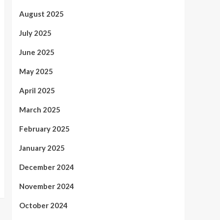
August 2025
July 2025
June 2025
May 2025
April 2025
March 2025
February 2025
January 2025
December 2024
November 2024
October 2024