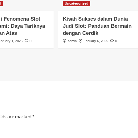
d
Uncategorized
 Fenomena Slot
Kisah Sukses dalam Dunia
mi: Daya Tariknya
Judi Slot: Panduan Bermain
an Atas
dengan Cerdik
bruary 1, 2025
0
admin
January 6, 2025
0
elds are marked
*