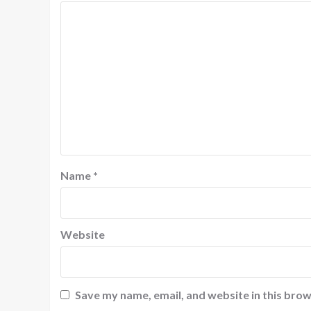
Name
*
Website
Save my name, email, and website in this brow