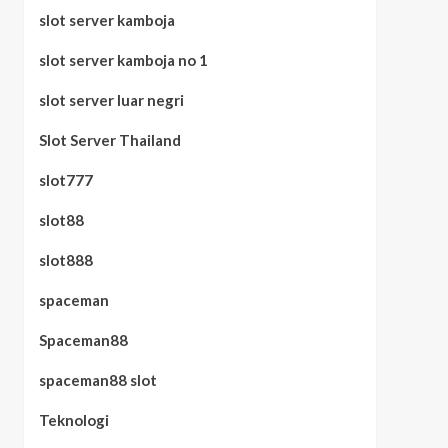
slot server kamboja
slot server kamboja no 1
slot server luar negri
Slot Server Thailand
slot777
slot88
slot888
spaceman
Spaceman88
spaceman88 slot
Teknologi