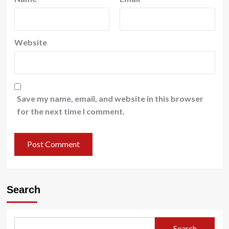
Website
Save my name, email, and website in this browser
for the next time I comment.
Search
Search