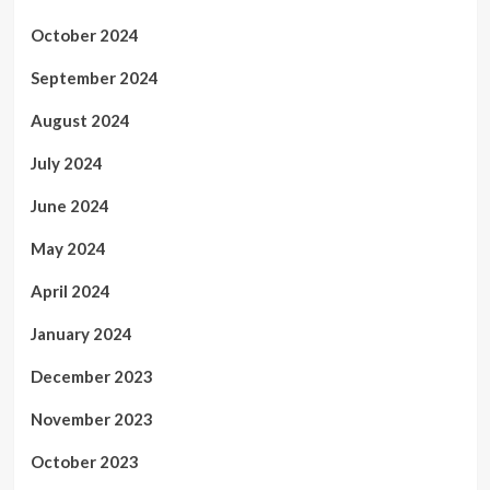
October 2024
September 2024
August 2024
July 2024
June 2024
May 2024
April 2024
January 2024
December 2023
November 2023
October 2023