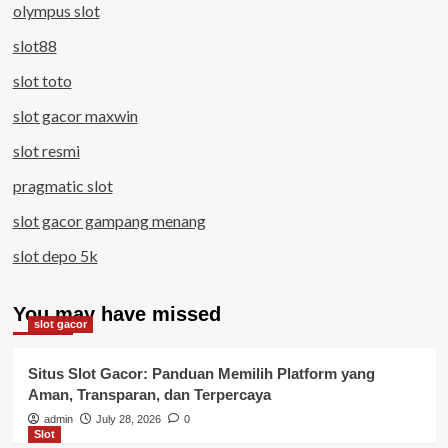
olympus slot
slot88
slot toto
slot gacor maxwin
slot resmi
pragmatic slot
slot gacor gampang menang
slot depo 5k
You may have missed
slot gacor
Situs Slot Gacor: Panduan Memilih Platform yang
Aman, Transparan, dan Terpercaya
admin
July 28, 2026
0
Slot