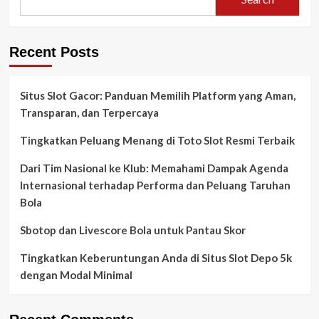
Recent Posts
Situs Slot Gacor: Panduan Memilih Platform yang Aman,
Transparan, dan Terpercaya
Tingkatkan Peluang Menang di Toto Slot Resmi Terbaik
Dari Tim Nasional ke Klub: Memahami Dampak Agenda
Internasional terhadap Performa dan Peluang Taruhan
Bola
Sbotop dan Livescore Bola untuk Pantau Skor
Tingkatkan Keberuntungan Anda di Situs Slot Depo 5k
dengan Modal Minimal