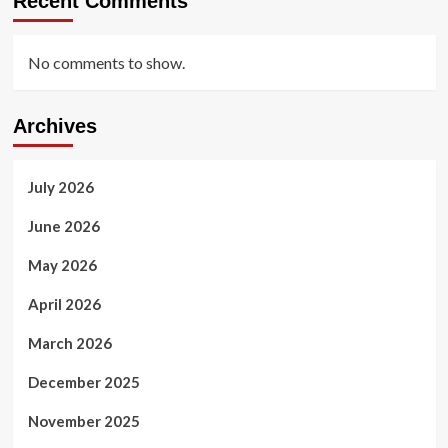
Recent Comments
No comments to show.
Archives
July 2026
June 2026
May 2026
April 2026
March 2026
December 2025
November 2025