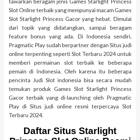
tawarkan beragam jenis Games Starlight Princess
Slot Online terbaik yang mempunyai macam Games
Slot Starlight Princess Gacor yang hebat. Dimulai
dari topik yang didatangkan, sampai beragam
feature bonus yang ada. Di Indonesia sendiri,
Pragmatic Play sudah berpartner dengan Situs judi
online terpenting seperti Slot Terbaru 2024 untuk
memberi permainan slot terbaik ke beberapa
pemain di Indonesia. Oleh karena itu beberapa
pencinta Judi Slot indonesia bisa secara mudah
temukan produk Games Slot Starlight Princess
Gacor terbaik yang di-launching oleh Pragmatic
Play di Situs judi online resmi terpercaya Slot
Terbaru 2024.
Daftar Situs Starlight