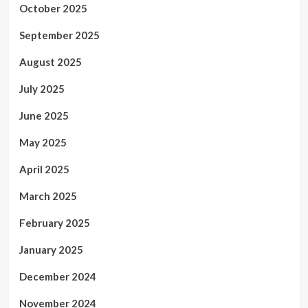
October 2025
September 2025
August 2025
July 2025
June 2025
May 2025
April 2025
March 2025
February 2025
January 2025
December 2024
November 2024