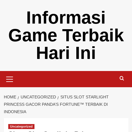
Skip
Informasi
to
content
Game Terbaik
Hari Ini
Primary
Menu
HOME
UNCATEGORIZED
SITUS SLOT STARLIGHT
PRINCESS GACOR PANDA’S FORTUNE™ TERBAIK DI
INDONESIA
Uncategorized