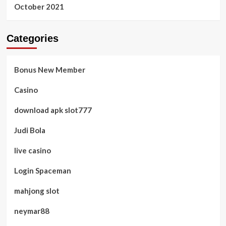
October 2021
Categories
Bonus New Member
Casino
download apk slot777
Judi Bola
live casino
Login Spaceman
mahjong slot
neymar88