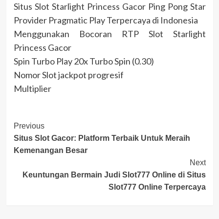
Situs Slot Starlight Princess Gacor Ping Pong Star
Provider Pragmatic Play Terpercaya di Indonesia
Menggunakan Bocoran RTP Slot Starlight
Princess Gacor
Spin Turbo Play 20x Turbo Spin (0.30)
Nomor Slot jackpot progresif
Multiplier
Post
Previous
Situs Slot Gacor: Platform Terbaik Untuk Meraih
Navigation
Kemenangan Besar
Next
Keuntungan Bermain Judi Slot777 Online di Situs
Slot777 Online Terpercaya