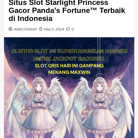
Situs Slot Starlight Princess
Gacor Panda’s Fortune™ Terbaik
di Indonesia
Ai881156369
May 5, 2024
0