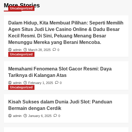
More Stories
Uncategorized
Dalam Hidup, Kita Membuat Pilihan: Seperti Memilih
Agen Situs Judi Live Casino Online & Dadu Besar
Kecil Resmi. Di Sini, Peluang Menang Besar
Menunggu Mereka yang Berani Mencoba.
admin
March 28, 2025
0
Uncategorized
Memahami Fenomena Slot Gacor Resmi: Daya
Tariknya di Kalangan Atas
admin
February 1, 2025
0
Uncategorized
Kisah Sukses dalam Dunia Judi Slot: Panduan
Bermain dengan Cerdik
admin
January 6, 2025
0