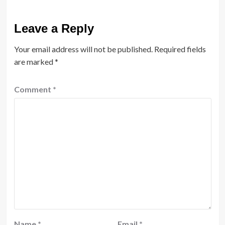
Leave a Reply
Your email address will not be published.
Required fields
are marked
*
Comment
*
Name
*
Email
*