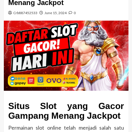
Menang Jackpot
Crb887452533
June 15, 2024
0
Situs Slot yang Gacor
Gampang Menang Jackpot
Permainan slot online telah menjadi salah satu