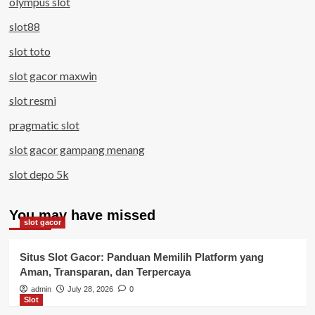
olympus slot
slot88
slot toto
slot gacor maxwin
slot resmi
pragmatic slot
slot gacor gampang menang
slot depo 5k
You may have missed
slot gacor
Situs Slot Gacor: Panduan Memilih Platform yang
Aman, Transparan, dan Terpercaya
admin
July 28, 2026
0
Slot