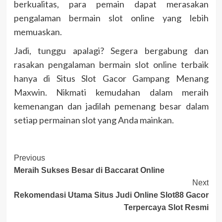
berkualitas, para pemain dapat merasakan
pengalaman bermain slot online yang lebih
memuaskan.
Jadi, tunggu apalagi? Segera bergabung dan
rasakan pengalaman bermain slot online terbaik
hanya di Situs Slot Gacor Gampang Menang
Maxwin. Nikmati kemudahan dalam meraih
kemenangan dan jadilah pemenang besar dalam
setiap permainan slot yang Anda mainkan.
Post
Previous
Meraih Sukses Besar di Baccarat Online
Navigation
Next
Rekomendasi Utama Situs Judi Online Slot88 Gacor
Terpercaya Slot Resmi