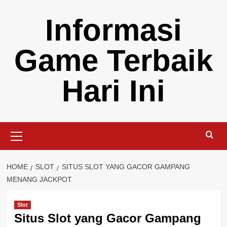
Skip
Informasi
to
content
Game Terbaik
Hari Ini
Primary
Menu
HOME
SLOT
SITUS SLOT YANG GACOR GAMPANG
MENANG JACKPOT
Slot
Situs Slot yang Gacor Gampang