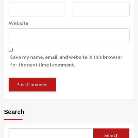
Website
Save my name, email, and website in this browser
for the next time I comment.
Search
Search