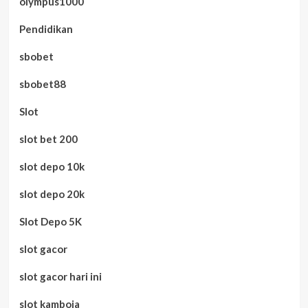
olympus1000
Pendidikan
sbobet
sbobet88
Slot
slot bet 200
slot depo 10k
slot depo 20k
Slot Depo 5K
slot gacor
slot gacor hari ini
slot kamboja