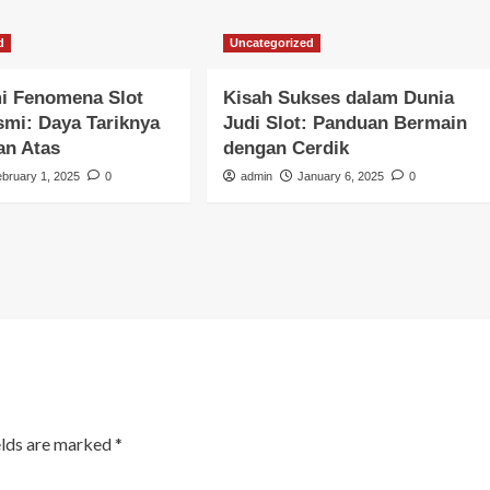
d
Uncategorized
 Fenomena Slot
Kisah Sukses dalam Dunia
mi: Daya Tariknya
Judi Slot: Panduan Bermain
an Atas
dengan Cerdik
bruary 1, 2025
0
admin
January 6, 2025
0
elds are marked
*