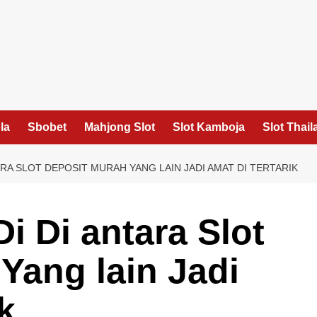
la
Sbobet
Mahjong Slot
Slot Kamboja
Slot Thail
ARA SLOT DEPOSIT MURAH YANG LAIN JADI AMAT DI TERTARIK
i Di antara Slot
Yang lain Jadi
k