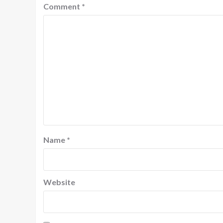
Comment
*
Name
*
Website