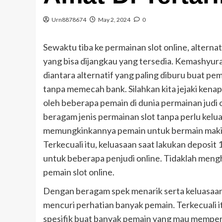
Urn8878674
May 2, 2024
0
Sewaktu tiba ke permainan slot online, alterna
yang bisa dijangkau yang tersedia. Kemashyur
diantara alternatif yang paling diburu buat pe
tanpa memecah bank. Silahkan kita jejaki kena
oleh beberapa pemain di dunia permainan judi 
beragam jenis permainan slot tanpa perlu kelu
memungkinkannya pemain untuk bermain makin
Terkecuali itu, keluasaan saat lakukan deposit 
untuk beberapa penjudi online. Tidaklah mengh
pemain slot online.
Dengan beragam spek menarik serta keluasaan 
mencuri perhatian banyak pemain. Terkecuali i
spesifik buat banyak pemain yang mau memperol