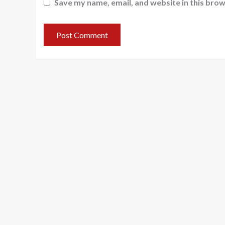
Save my name, email, and website in this brow