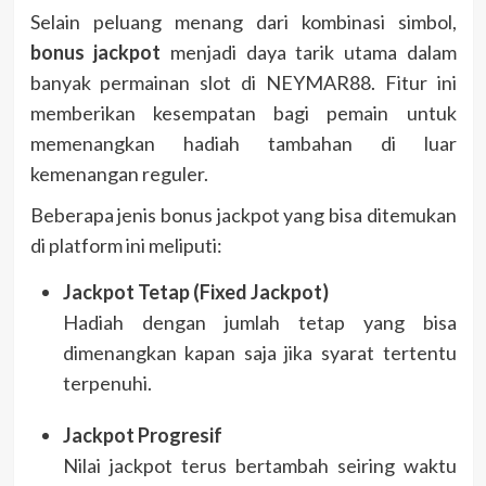
Selain peluang menang dari kombinasi simbol,
bonus jackpot
menjadi daya tarik utama dalam
banyak permainan slot di NEYMAR88. Fitur ini
memberikan kesempatan bagi pemain untuk
memenangkan hadiah tambahan di luar
kemenangan reguler.
Beberapa jenis bonus jackpot yang bisa ditemukan
di platform ini meliputi:
Jackpot Tetap (Fixed Jackpot)
Hadiah dengan jumlah tetap yang bisa
dimenangkan kapan saja jika syarat tertentu
terpenuhi.
Jackpot Progresif
Nilai jackpot terus bertambah seiring waktu