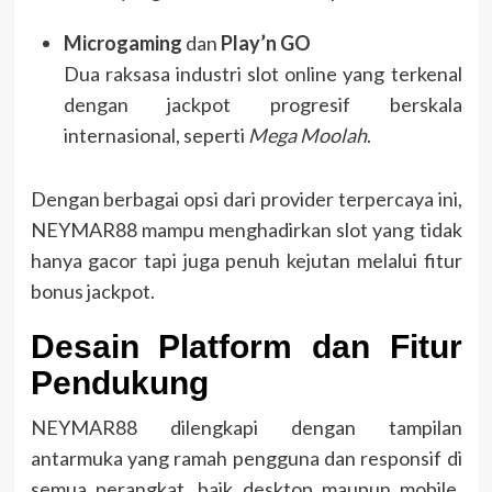
Microgaming
dan
Play’n GO
Dua raksasa industri slot online yang terkenal
dengan jackpot progresif berskala
internasional, seperti
Mega Moolah
.
Dengan berbagai opsi dari provider terpercaya ini,
NEYMAR88 mampu menghadirkan slot yang tidak
hanya gacor tapi juga penuh kejutan melalui fitur
bonus jackpot.
Desain Platform dan Fitur
Pendukung
NEYMAR88 dilengkapi dengan tampilan
antarmuka yang ramah pengguna dan responsif di
semua perangkat, baik desktop maupun mobile.