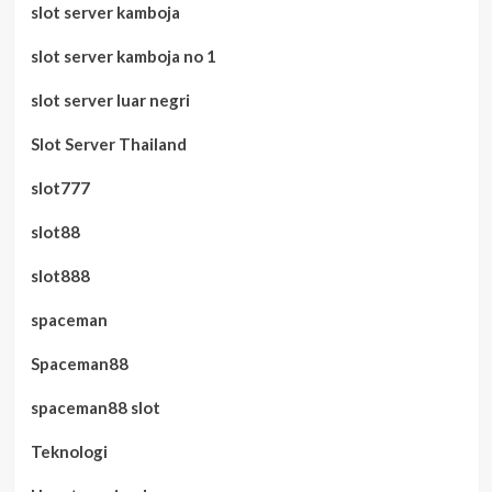
slot server kamboja
slot server kamboja no 1
slot server luar negri
Slot Server Thailand
slot777
slot88
slot888
spaceman
Spaceman88
spaceman88 slot
Teknologi