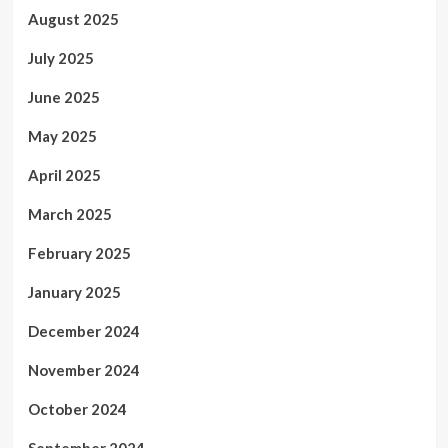
August 2025
July 2025
June 2025
May 2025
April 2025
March 2025
February 2025
January 2025
December 2024
November 2024
October 2024
September 2024