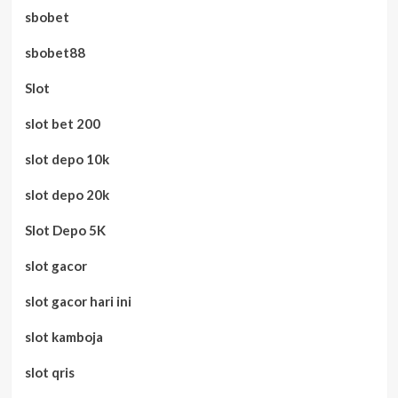
sbobet
sbobet88
Slot
slot bet 200
slot depo 10k
slot depo 20k
Slot Depo 5K
slot gacor
slot gacor hari ini
slot kamboja
slot qris