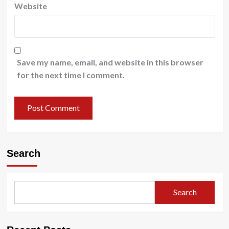
Website
Save my name, email, and website in this browser
for the next time I comment.
Search
Search