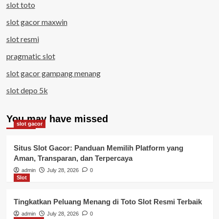
slot toto
slot gacor maxwin
slot resmi
pragmatic slot
slot gacor gampang menang
slot depo 5k
You may have missed
slot gacor
Situs Slot Gacor: Panduan Memilih Platform yang
Aman, Transparan, dan Terpercaya
admin
July 28, 2026
0
Slot
Tingkatkan Peluang Menang di Toto Slot Resmi Terbaik
admin
July 28, 2026
0