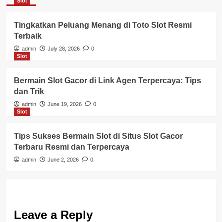
Slot
Tingkatkan Peluang Menang di Toto Slot Resmi
Terbaik
admin
July 28, 2026
0
Slot
Bermain Slot Gacor di Link Agen Terpercaya: Tips
dan Trik
admin
June 19, 2026
0
Slot
Tips Sukses Bermain Slot di Situs Slot Gacor
Terbaru Resmi dan Terpercaya
admin
June 2, 2026
0
Leave a Reply