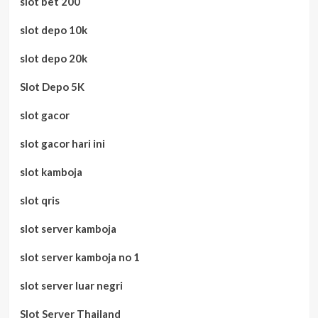
slot bet 200
slot depo 10k
slot depo 20k
Slot Depo 5K
slot gacor
slot gacor hari ini
slot kamboja
slot qris
slot server kamboja
slot server kamboja no 1
slot server luar negri
Slot Server Thailand