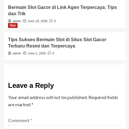
Bermain Slot Gacor di Link Agen Terpercaya: Tips
dan Trik
admin
June 19, 2026
0
Slot
Tips Sukses Bermain Slot di Situs Slot Gacor
Terbaru Resmi dan Terpercaya
admin
June 2, 2026
0
Leave a Reply
Your email address will not be published.
Required fields
are marked
*
Comment
*