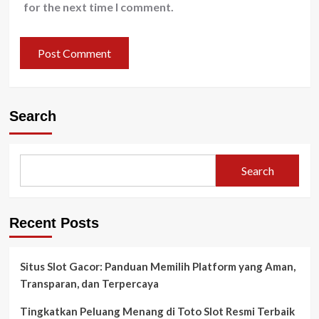
for the next time I comment.
Search
Search
Recent Posts
Situs Slot Gacor: Panduan Memilih Platform yang Aman,
Transparan, dan Terpercaya
Tingkatkan Peluang Menang di Toto Slot Resmi Terbaik