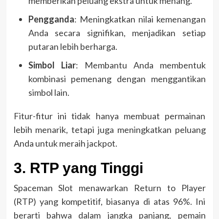
memberikan peluang ekstra untuk menang.
Pengganda
: Meningkatkan nilai kemenangan
Anda secara signifikan, menjadikan setiap
putaran lebih berharga.
Simbol Liar
: Membantu Anda membentuk
kombinasi pemenang dengan menggantikan
simbol lain.
Fitur-fitur ini tidak hanya membuat permainan
lebih menarik, tetapi juga meningkatkan peluang
Anda untuk meraih jackpot.
3.
RTP yang Tinggi
Spaceman Slot menawarkan Return to Player
(RTP) yang kompetitif, biasanya di atas 96%. Ini
berarti bahwa dalam jangka panjang, pemain