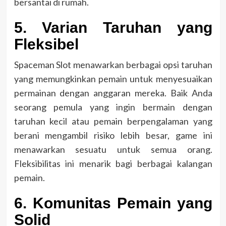
bersantai di rumah.
5.
Varian Taruhan yang
Fleksibel
Spaceman Slot menawarkan berbagai opsi taruhan
yang memungkinkan pemain untuk menyesuaikan
permainan dengan anggaran mereka. Baik Anda
seorang pemula yang ingin bermain dengan
taruhan kecil atau pemain berpengalaman yang
berani mengambil risiko lebih besar, game ini
menawarkan sesuatu untuk semua orang.
Fleksibilitas ini menarik bagi berbagai kalangan
pemain.
6.
Komunitas Pemain yang
Solid