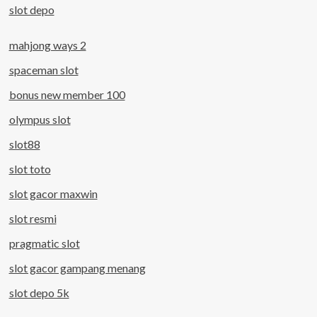
slot depo
mahjong ways 2
spaceman slot
bonus new member 100
olympus slot
slot88
slot toto
slot gacor maxwin
slot resmi
pragmatic slot
slot gacor gampang menang
slot depo 5k