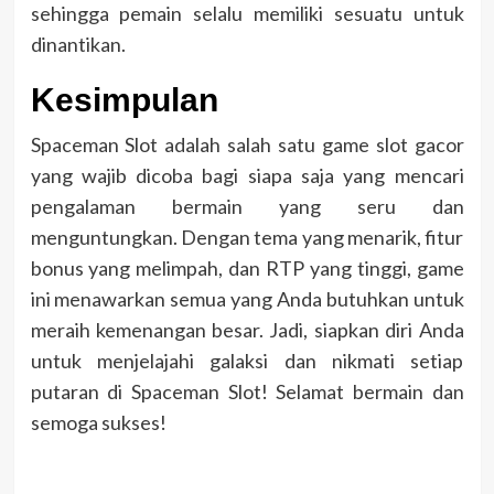
sehingga pemain selalu memiliki sesuatu untuk
dinantikan.
Kesimpulan
Spaceman Slot adalah salah satu game slot gacor
yang wajib dicoba bagi siapa saja yang mencari
pengalaman bermain yang seru dan
menguntungkan. Dengan tema yang menarik, fitur
bonus yang melimpah, dan RTP yang tinggi, game
ini menawarkan semua yang Anda butuhkan untuk
meraih kemenangan besar. Jadi, siapkan diri Anda
untuk menjelajahi galaksi dan nikmati setiap
putaran di Spaceman Slot! Selamat bermain dan
semoga sukses!