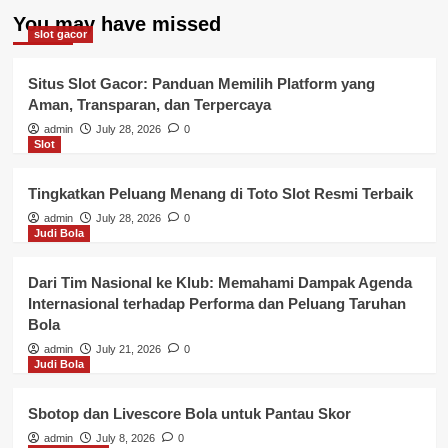
You may have missed
slot gacor
Situs Slot Gacor: Panduan Memilih Platform yang
Aman, Transparan, dan Terpercaya
admin
July 28, 2026
0
Slot
Tingkatkan Peluang Menang di Toto Slot Resmi Terbaik
admin
July 28, 2026
0
Judi Bola
Dari Tim Nasional ke Klub: Memahami Dampak Agenda
Internasional terhadap Performa dan Peluang Taruhan
Bola
admin
July 21, 2026
0
Judi Bola
Sbotop dan Livescore Bola untuk Pantau Skor
admin
July 8, 2026
0