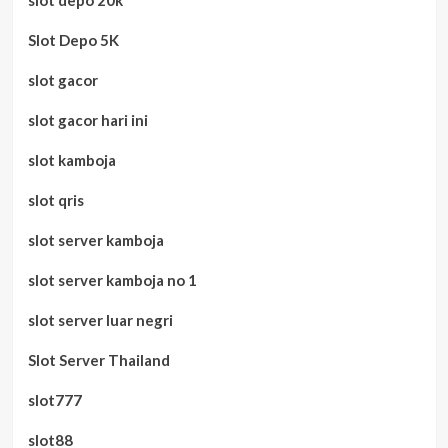
slot depo 20k
Slot Depo 5K
slot gacor
slot gacor hari ini
slot kamboja
slot qris
slot server kamboja
slot server kamboja no 1
slot server luar negri
Slot Server Thailand
slot777
slot88