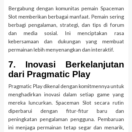
Bergabung dengan komunitas pemain Spaceman
Slot memberikan berbagai manfaat. Pemain sering
berbagi pengalaman, strategi, dan tips di forum
dan media sosial. Ini menciptakan rasa
kebersamaan dan dukungan yang membuat
permainan lebih menyenangkan dan interaktif.
7.
Inovasi Berkelanjutan
dari Pragmatic Play
Pragmatic Play dikenal dengan komitmennya untuk
menghadirkan inovasi dalam setiap game yang
mereka luncurkan. Spaceman Slot secara rutin
diperbarui dengan fitur-fitur baru dan
peningkatan pengalaman pengguna. Pembaruan
ini menjaga permainan tetap segar dan menarik,